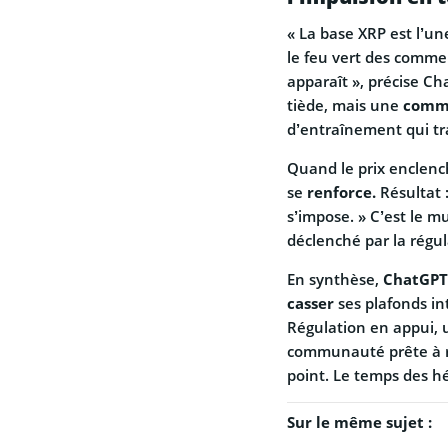
« La base XRP est l’un
le feu vert des comme
apparaît », précise Chat
tiède, mais une
commu
d’entraînement qui t
Quand le prix enclench
se
renforce.
Résultat :
s’impose. » C’est le mu
déclenché par la régula
En synthèse,
ChatGPT
casser
ses plafonds in
Régulation en appui, 
communauté prête à r
point. Le temps des hés
Sur le même sujet :