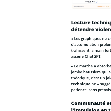
Lecture techniq
détendre viol
« Les graphiques ne c
d’accumulation prolon
trahissent la main for
assène ChatGPT.
« Le marché a absorbé l
jambe haussière qui a
théorique, c’est un jal
technique
ne « suggèr
patience, sans préavis
Communauté et r
l’impulsion en 