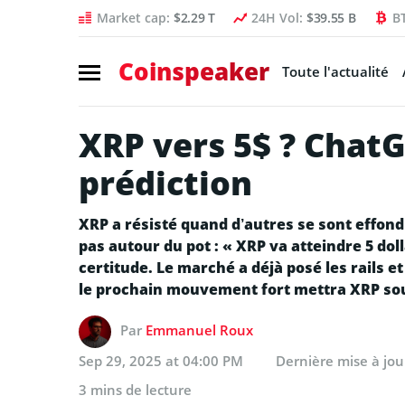
Market cap:
$2.29 T
24H Vol:
$39.55 B
B
Coinspeaker
Toute l'actualité
XRP vers 5$ ? ChatG
prédiction
XRP a résisté quand d’autres se sont effon
pas autour du pot : « XRP va atteindre 5 dol
certitude. Le marché a déjà posé les rails et
le prochain mouvement fort mettra XRP sous 
Par
Emmanuel Roux
Sep 29, 2025 at 04:00 PM
Dernière mise à jo
3 mins de lecture