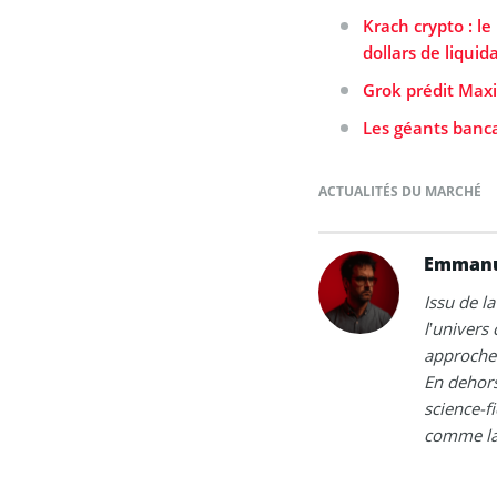
Krach crypto : le
dollars de liquid
Grok prédit Maxi
Les géants banca
ACTUALITÉS DU MARCHÉ
Emmanu
Issu de la
l’univers
approche 
En dehors
science-fi
comme la 