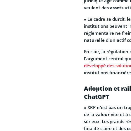
juridique agit comme u
veulent des
assets uti
« Le cadre se durcit, le
institutions peuvent i
réglementaire ne freine
naturelle
d’un actif c
En clair, la régulation
l’argument central qui 
développé des soluti
institutions financière
Adoption et rai
ChatGPT
« XRP n’est pas un trop
de la
valeur
vite et à
sérieux. Les grands ré
finalité claire et des
c