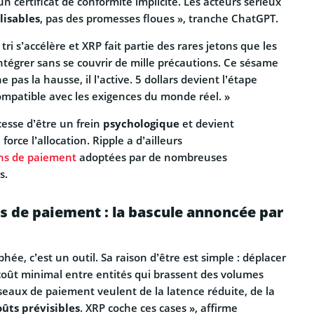
n certificat de conformité implicite. Les acteurs sérieux
lisables
, pas des promesses floues », tranche ChatGPT.
 tri s’accélère et XRP fait partie des rares jetons que les
ntégrer sans se couvrir de mille précautions. Ce sésame
 pas la hausse, il l’active. 5 dollars devient l’étape
ompatible avec les exigences du monde réel. »
 cesse d’être un frein
psychologique
et devient
force l’allocation. Ripple a d’ailleurs
ons de paiement
adoptées par de nombreuses
s.
ls de paiement : la bascule annoncée par
hée, c’est un outil. Sa raison d’être est simple : déplacer
 coût minimal entre entités qui brassent des volumes
seaux de paiement veulent de la latence réduite, de la
oûts prévisibles
. XRP coche ces cases », affirme