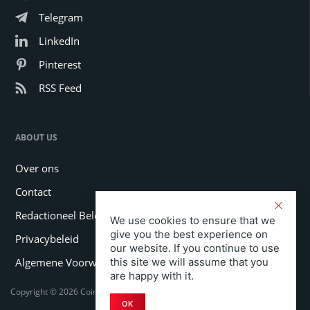
Telegram
LinkedIn
Pinterest
RSS Feed
ABOUT US
Over ons
Contact
Redactioneel Beleid
We use cookies to ensure that we
give you the best experience on
Privacybeleid
our website. If you continue to use
this site we will assume that you
Algemene Voorwaarden
are happy with it.
Copyright © 2026 Coinspeaker LTD. All rights reserved.
OK