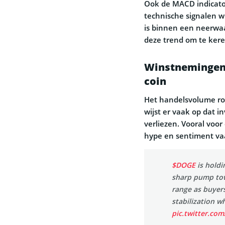
Ook de MACD indicator
technische signalen wi
is binnen een neerwa
deze trend om te kere
Winstnemingen 
coin
Het handelsvolume ron
wijst er vaak op dat i
verliezen. Vooral voor
hype en sentiment vaa
$DOGE
is holdi
sharp pump to
range as buyers
stabilization w
pic.twitter.com