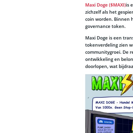
Maxi Doge ($MAXI)
is 
zichzelf als het gesp
coin worden. Binnen h
governance token.
Maxi Doge is een tran
tokenverdeling zien wa
communitygroei. De res
ontwikkeling en belon
doorlopen, wat bijdr