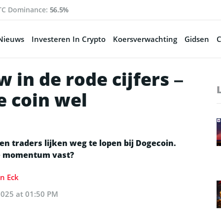
TC Dominance:
56.5%
Nieuws
Investeren In Crypto
Koersverwachting
Gidsen
C
in de rode cijfers –
 coin wel
 traders lijken weg te lopen bij Dogecoin.
ve momentum vast?
an Eck
2025 at 01:50 PM