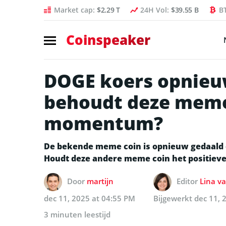
Market cap:
$2.29 T
24H Vol:
$39.55 B
B
Coinspeaker
DOGE koers opnieuw 
behoudt deze meme
momentum?
De bekende meme coin is opnieuw gedaald en
Houdt deze andere meme coin het positie
Door
martijn
Editor
Lina v
dec 11, 2025 at 04:55 PM
Bijgewerkt
dec 11, 
3 minuten leestijd