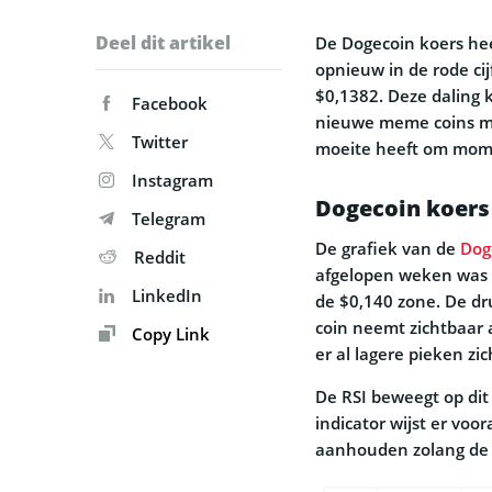
Deel dit artikel
De Dogecoin koers he
opnieuw in de rode ci
$0,1382. Deze daling k
Facebook
nieuwe meme coins met
Twitter
moeite heeft om mom
Instagram
Dogecoin koers 
Telegram
De grafiek van de
Dog
Reddit
afgelopen weken was 
LinkedIn
de $0,140 zone. De dr
coin neemt zichtbaar a
Copy Link
er al lagere pieken zi
De RSI beweegt op dit
indicator wijst er voora
aanhouden zolang de R