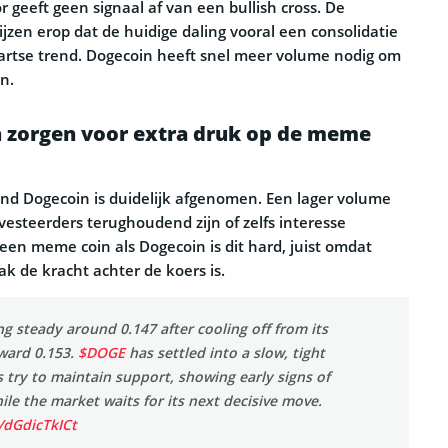
 geeft geen signaal af van een bullish cross. De
jzen erop dat de huidige daling vooral een consolidatie
artse trend. Dogecoin heeft snel meer volume nodig om
n.
zorgen voor extra druk op de meme
d Dogecoin is duidelijk afgenomen. Een lager volume
nvesteerders terughoudend zijn of zelfs interesse
 een meme coin als Dogecoin is dit hard, juist omdat
k de kracht achter de koers is.
ng steady around 0.147 after cooling off from its
ward 0.153.
$DOGE
has settled into a slow, tight
 try to maintain support, showing early signs of
hile the market waits for its next decisive move.
/dGdicTkICt