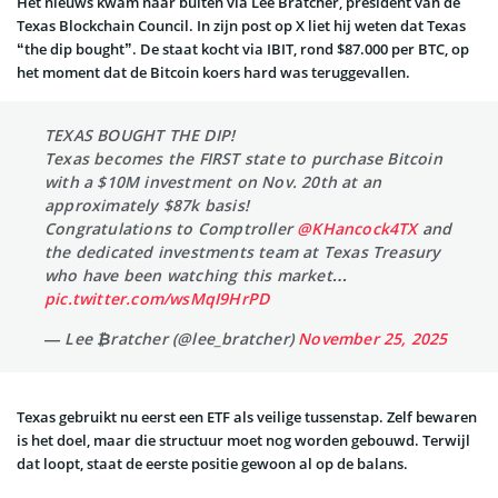
Het nieuws kwam naar buiten via Lee Bratcher, president van de
Texas Blockchain Council. In zijn post op X liet hij weten dat Texas
“the dip bought”. De staat kocht via IBIT, rond $87.000 per BTC, op
het moment dat de Bitcoin koers hard was teruggevallen.
TEXAS BOUGHT THE DIP!
Texas becomes the FIRST state to purchase Bitcoin
with a $10M investment on Nov. 20th at an
approximately $87k basis!
Congratulations to Comptroller
@KHancock4TX
and
the dedicated investments team at Texas Treasury
who have been watching this market…
pic.twitter.com/wsMqI9HrPD
— Lee ₿ratcher (@lee_bratcher)
November 25, 2025
Texas gebruikt nu eerst een ETF als veilige tussenstap. Zelf bewaren
is het doel, maar die structuur moet nog worden gebouwd. Terwijl
dat loopt, staat de eerste positie gewoon al op de balans.