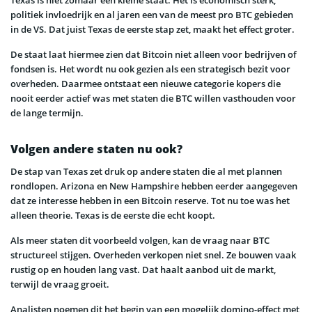
Texas is niet zomaar een kleine staat. Het is economisch sterk,
politiek invloedrijk en al jaren een van de meest pro BTC gebieden
in de VS. Dat juist Texas de eerste stap zet, maakt het effect groter.
De staat laat hiermee zien dat Bitcoin niet alleen voor bedrijven of
fondsen is. Het wordt nu ook gezien als een strategisch bezit voor
overheden. Daarmee ontstaat een nieuwe categorie kopers die
nooit eerder actief was met staten die BTC willen vasthouden voor
de lange termijn.
Volgen andere staten nu ook?
De stap van Texas zet druk op andere staten die al met plannen
rondlopen. Arizona en New Hampshire hebben eerder aangegeven
dat ze interesse hebben in een Bitcoin reserve. Tot nu toe was het
alleen theorie. Texas is de eerste die echt koopt.
Als meer staten dit voorbeeld volgen, kan de vraag naar BTC
structureel stijgen. Overheden verkopen niet snel. Ze bouwen vaak
rustig op en houden lang vast. Dat haalt aanbod uit de markt,
terwijl de vraag groeit.
Analisten noemen dit het begin van een mogelijk domino-effect met