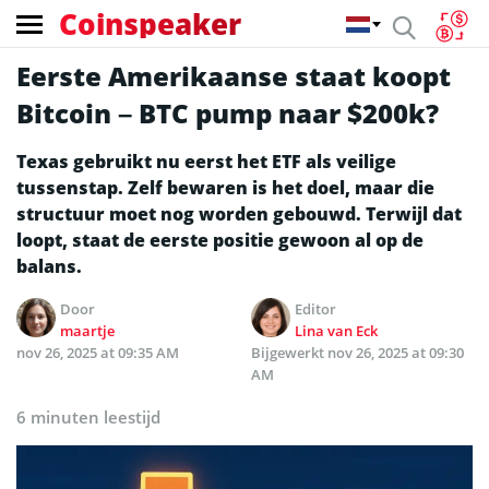
Coinspeaker
Eerste Amerikaanse staat koopt
Bitcoin – BTC pump naar $200k?
Texas gebruikt nu eerst het ETF als veilige
tussenstap. Zelf bewaren is het doel, maar die
structuur moet nog worden gebouwd. Terwijl dat
loopt, staat de eerste positie gewoon al op de
balans.
Door
Editor
maartje
Lina van Eck
nov 26, 2025 at 09:35 AM
Bijgewerkt
nov 26, 2025 at 09:30
AM
6 minuten leestijd