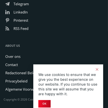
Telegram
LinkedIn
Pinterest
RSS Feed
ABOUT US
Over ons
Contact
Redactioneel Beleid
We use cookies to ensure that we
give you the best experience on
Privacybeleid
our website. If you continue to use
this site we will assume that you
Algemene Voorwaarden
are happy with it.
Copyright © 2026 Coinspeaker LTD. All rights reserved.
OK