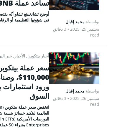
تساعد عملة BNB
Feed
في شؤونها التنظيمية أو الرقابي
بواسطة
محمد إقبال
سبتمبر 29, 2025
• 3 دقائق
read
© 2026 Coinspeaker LTD.
أخبار بيتكوين
,
الأخبار
,
خبر الي
ESERVED.
بواسطة
محمد إقبال
السوق
سبتمبر 26, 2025
• 3 دقائق
read
Enterprises بشراء 50 عملة BTC إضافية.