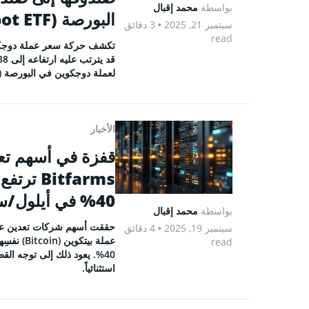
بواسطة
محمد إقبال
البورصة (Dogecoin Spot ETF)
سبتمبر 21, 2025
• 3 دقائق
read
لعملة دوجكوين في البورصة (Dogecoin Spot ETF).
الأخبار
40% في أيلول/سبتمبر
بواسطة
محمد إقبال
سبتمبر 19, 2025
• 4 دقائق
read
40%. يعود ذلك إلى توجه القطا
استثنائياً.