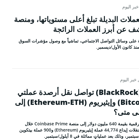
خبر اليوم
ات البديلة تبلغ أعلى مستوياتها، ومنصة
ديلة على وسائل التواصل الاجتماعي، تماشياً مع وصول مؤشرات السوق
منذ كانون الأول/ديسمبر.
,
خبر اليوم
شركة بلاك روك (BlackRock) تواصل نقل أرصدة عملتي
بيتكوين (Bitcoin-BTC) وإيثيريوم (Ethereum-ETH) إلى
لى متى؟
نقلت شركة بلاك روك أصولاً رقمية بقيمة 640 مليون دولار إلى منصة Coinbase Prime خلال
اليومين الماضيين، وشملت التنقلات إيداع 44,774 عملة إيثيريوم (Ethereum) و900 عملة بيتكوين