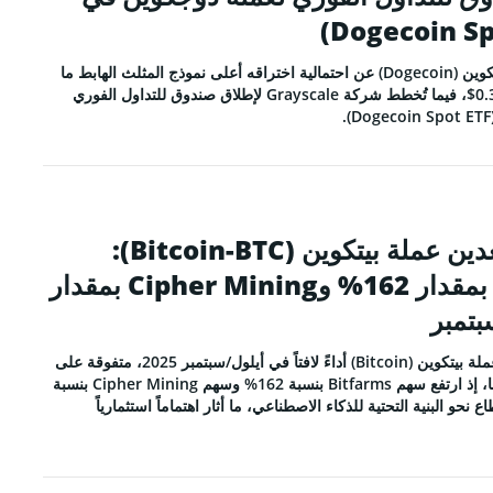
تكشف حركة سعر عملة دوجكوين (Dogecoin) عن احتمالية اختراقه أعلى نموذج المثلث الهابط ما
قد يترتب عليه ارتفاعه إلى 0.38$، فيما تُخطط شركة Grayscale لإطلاق صندوق للتداول الفوري
قفزة في أسهم تعدين عملة بيتكوين (Bitcoin-BTC):
Bitfarms ترتفع بمقدار 162% وCipher Mining بمقدار
حققت أسهم شركات تعدين عملة بيتكوين (Bitcoin) أداءً لافتاً في أيلول/سبتمبر 2025، متفوقة على
عملة بيتكوين (Bitcoin) نفسِها، إذ ارتفع سهم Bitfarms بنسبة 162% وسهم Cipher Mining بنسبة
ع نحو البنية التحتية للذكاء الاصطناعي، ما أثار اهتماماً استثمارياً