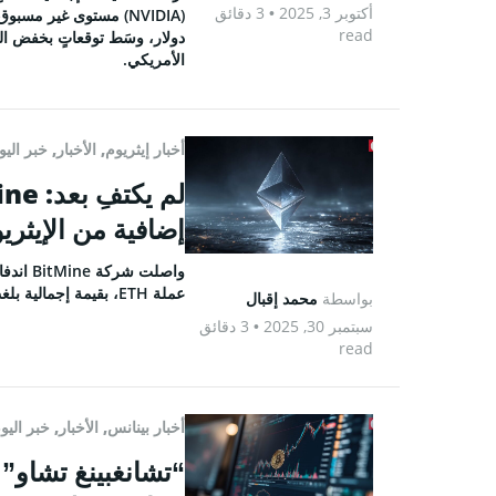
أكتوبر 3, 2025
• 3 دقائق
read
MPANY
دولار، وسَط توقعاتٍ بخفض ال
الأمريكي.
من نحن
الاتصال ب
الوظائف
أخبار إيثريوم
,
الأخبار
,
خبر اليو
السياسة 
إضافية من الإيثريوم، و
سياسة 
الشروط 
عملة ETH، بقيمة إجمالية بلغت 11.6 مليار دولار.
بواسطة
محمد إقبال
سبتمبر 30, 2025
• 3 دقائق
SOCIAL
read
book
X
أخبار بينانس
,
الأخبار
,
خبر اليو
gram
edIn