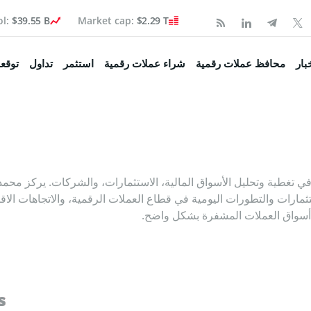
ol:
$39.55 B
Market cap:
$2.29 T
Coinspea
بار
محافظ عملات رقمية
شراء عملات رقمية
استثمر
تداول
توقعا
تكوين
 السوق
غطية وتحليل الأسواق المالية، الاستثمارات، والشركات. يركز محمد 
صحفية
 حول الاستثمارات والتطورات اليومية في قطاع العملات الرقمية، والاتجاهات ا
 أسواق العملات المشفرة بشكل واضح.
ولة
اء البيتكوين
s