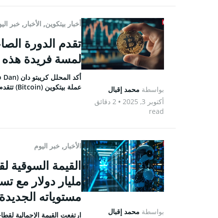
أفضل مح
أفضل عم
أخبار بيتكوين
,
الأخبار
,
خبر الي
أفضل من
تداول ال
لمسة فريدة هذه 
TOOLS
عملة بيتكوين (Bitcoin) تتقدم، ولكنْ بوتيرة بطيئة.
بواسطة
محمد إقبال
أسعار ال
أكتوبر 3, 2025
• 2 دقائق
read
سعر Bitcoin اليوم
سعر Pi Network اليوم
الأخبار
,
خبر اليوم
سعر Ethereum اليوم
سعر Solana اليوم
سعر XRP اليوم
مستوياته الجديدة
محول ال
بواسطة
محمد إقبال