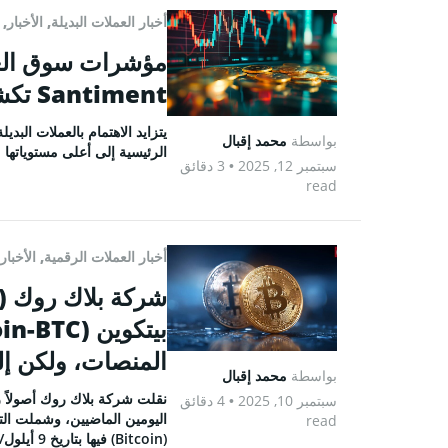
أخبار العملات البديلة
,
الأخبار
,
مؤشرات سوق العمل
Santiment تكشف عن أبرز العملات الرائجة
يتزايد الاهتمام بالعملات الب
بواسطة
محمد إقبال
الرئيسية إلى أعلى مستوياتها 
سبتمبر 12, 2025
• 3 دقائق
read
أخبار العملات الرقمية
,
الأخبار
المنصات، ولكن إ
بواسطة
محمد إقبال
سبتمبر 10, 2025
• 4 دقائق
read
(Bitcoin) فيها بتاريخ 9 أيلول/سبتمبر، وذلك بعد عملياتٍ مماثلة في 8 أيلول/سبتمبر.