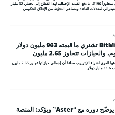
(NVIDIA) مستوى غير مسبوق متجاوزاً 190$، ما دفع القيمة الإجمالية لهذا القطاع إلى تخطي 32 مليار
CO
فيدرالي لمعدلات الفائدة ومساعي التحوّط من الإغلاق الحكومي
نا
م
لم يكتفِ بعد: BitMine تشتري ما قيمته 963 مليون دولار
التحريرية
الحيازات تتجاوز 2.65 مليون
الخصوصية
والأحكام
واصلت شركة BitMine اندفاعها القوي لشراء الإيثريوم، معلنةً أن إجمالي حيازاتها تجاوز 2.65 مليون
Face
م
Tele
“تشانغبينغ تشاو” يوضّح دوره مع “Aster” ويؤكد: المنصة
Link