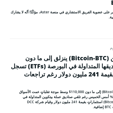
RSS 
أوضح تشانغبينغ تشاو أنّه يقتصر على عضوية الفريق الاستشاري في منصة Aster، مؤكّدًا أنّه لا يشارك
ة.
وم
ALL RIGHTS R
سعر عملة بيتكوين (Bitcoin-BTC) ينزلق إلى ما دون
110,000$، وصناديقها المتداولة في البورصة (ETFs) تسجل
ورود استثمارات بقيمة 241 مليون دولار رغم تراجعات
انخفض سعر عملة بيتكوين (Bitcoin) إلى ما دون 110,000$ وسط موجة تقلباتٍ عمت الأسواق
العالمية ليتكبد خسائرَ بنسبة 5% أمس الخميس رغم تلقي صناديق عملة بيتكوين المتداولة في
البورصات الأمريكية (Bitcoin ETFs) استثماراتٍ بقيمةَ 241 مليون دولار وقيام شركة DCC