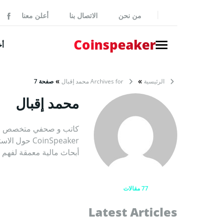
من نحن
الاتصال بنا
أعلن معنا
ker
Coinspeaker
أخ
NEWS
»
»
الرئيسية
Archives for محمد إقبال
صفحة 7
أخبار بي
محمد إقبال
أخبار
إصدارات
كاتب و صحفي متخصص في ت
بيانات 
CoinSpeaker
أبحاث مالية معمقة لفهم
أخبار مم
77 مقالات
GUIDES
كيفية شر
Latest Articles