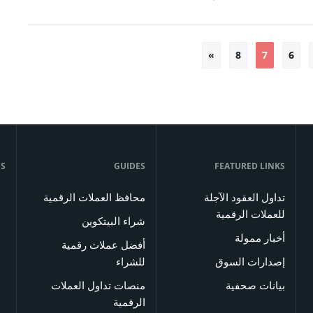
»
8
7
6
تعدد
صفحات
المقالات
US
GUIDES
FEATURED LINKS
تداول العقود الآجلة
محافظ العملات الرقمية
للعملات الرقمية
شراء البيتكوين
أخبار ممولة
أفضل عملات رقمية
إصدارات السوق
للشراء
بيانات صحفية
منصات تداول العملات
الرقمية