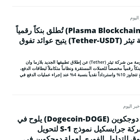
اليوم
بلوكتشين بلازما (Plasma Blockchain) تُطلق بنكاً رقمياً
ثورياً مرتبطاً بعملة تيثر (Tether-USDT) يتيح عوائد تفوق
أعلنت بلوكتشين بلازما المدعومة من شركة تيثر (Tether) عن إطلاق تطبيقها الجديد بلازما وان
ذي يمثل بنكاً رقمياً مخصصاً للعملات المستقرة ونظاماً متكاملاً لبطاقات الدفع،
ويُوفر لمستخدميه عوائد بنسبةٍ تتجاوز 10% واسترداداً نقدياً بنسبة 4% عند إجراء عمليات الدفع في
خبر اليوم
ارتفاع سعر عملة دوجكوين (Dogecoin-DOGE) يلوح في
الأفق مع تقديم شركة جرايسكيل نموذج S-1 لتحويل
ق للتداول الفوري لعملة دوجكوين في