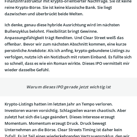
Finanzinfrastruktur mit krypto-orientierter Nachfrage. Sie ist keine
reine Krypto-Börse. Sie ist keine klassische Bank. Sie liegt
dazwischen und überbrückt beide Welten.
Ich denke, genau diese hybride Ausrichtung wird im nächsten
Bullenzyklus belohnt. Flexibilität bringt Gewinne.
Anpassungsfähigkeit trägt Renditen. Und Clear Street weiß das
offenbar. Bevor wir zum nächsten Abschnitt kommen, eine kurze
persönliche Anekdote: Als ich anfing, krypto-gebundene Listings zu
verfolgen, nutzte ich ein Notizbuch mit rotem Einband. Es füllte sich
so schnell, dass es wie ein Roman wirkte. Dieses IPO vermittelt mir
wieder dasselbe Gefühl.
Warum dieses IPO gerade jetzt wichtig ist
Krypto-Listings hatten im letzten Jahr an Tempo verloren.
Investoren waren vorsichtig. Schlagzeilen waren chaotisch. Aber
zuletzt hat sich die Lage geändert. Dieses Interesse erzeugt
Momentum. Momentum erzeugt Druck. Druck bewegt
Unternehmen an die Börse. Clear Streets Timing ist daher kein
Zufall. Es ist Teil eines wiederkehrenden Vertrauenszyklus, den wir