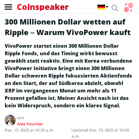
Coinspeaker
300 Millionen Dollar wetten auf
Ripple – Warum VivoPower kauft
VivoPower startet einen 300 Millionen Dollar
Ripple Fonds, und das Timing wirkt bewusst
gewählt statt reaktiv. Eine mit Korea verbundene
VivoPower Initiative bringt einen 300 Millionen
Dollar schweren Ripple fokussierten Aktienfonds
an den Start, der auf Südkorea abzielt, obwohl
XRP im vergangenen Monat um mehr als 11
Prozent gefallen ist. Meiner Ansicht nach ist das
kein Widerspruch, sondern ein klares Signal.
von
Alex Fournier
Dez. 15, 2025 at 10:20 a.m.
Updated
Dez. 15, 2025 at 10:20
a.m.