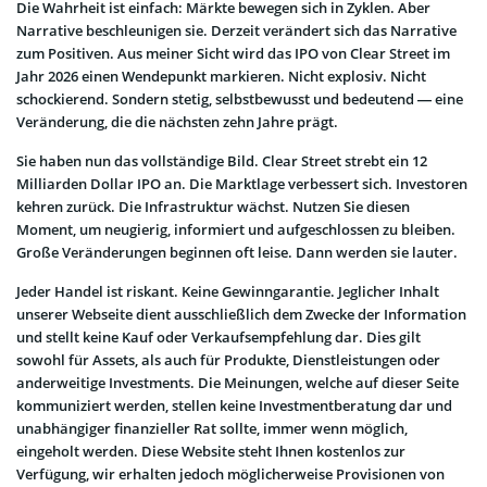
Die Wahrheit ist einfach: Märkte bewegen sich in Zyklen. Aber
Narrative beschleunigen sie. Derzeit verändert sich das Narrative
zum Positiven. Aus meiner Sicht wird das IPO von Clear Street im
Jahr 2026 einen Wendepunkt markieren. Nicht explosiv. Nicht
schockierend. Sondern stetig, selbstbewusst und bedeutend — eine
Veränderung, die die nächsten zehn Jahre prägt.
Sie haben nun das vollständige Bild. Clear Street strebt ein 12
Milliarden Dollar IPO an. Die Marktlage verbessert sich. Investoren
kehren zurück. Die Infrastruktur wächst. Nutzen Sie diesen
Moment, um neugierig, informiert und aufgeschlossen zu bleiben.
Große Veränderungen beginnen oft leise. Dann werden sie lauter.
Jeder Handel ist riskant. Keine Gewinngarantie. Jeglicher Inhalt
unserer Webseite dient ausschließlich dem Zwecke der Information
und stellt keine Kauf oder Verkaufsempfehlung dar. Dies gilt
sowohl für Assets, als auch für Produkte, Dienstleistungen oder
anderweitige Investments. Die Meinungen, welche auf dieser Seite
kommuniziert werden, stellen keine Investmentberatung dar und
unabhängiger finanzieller Rat sollte, immer wenn möglich,
eingeholt werden. Diese Website steht Ihnen kostenlos zur
Verfügung, wir erhalten jedoch möglicherweise Provisionen von