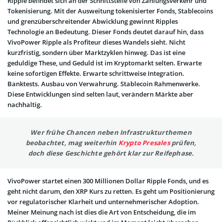
Ripple befindet sich an der Schnittstelle von Zahlungsverkehr und
Tokenisierung. Mit der Ausweitung tokenisierter Fonds, Stablecoins
und grenzüberschreitender Abwicklung gewinnt Ripples
Technologie an Bedeutung. Dieser Fonds deutet darauf hin, dass
VivoPower Ripple als Profiteur dieses Wandels sieht. Nicht
kurzfristig, sondern über Marktzyklen hinweg. Das ist eine
geduldige These, und Geduld ist im Kryptomarkt selten. Erwarte
keine sofortigen Effekte. Erwarte schrittweise Integration.
Banktests. Ausbau von Verwahrung. Stablecoin Rahmenwerke.
Diese Entwicklungen sind selten laut, verändern Märkte aber
nachhaltig.
Wer frühe Chancen neben Infrastrukturthemen
beobachtet, mag weiterhin
Krypto Presales
prüfen,
doch diese Geschichte gehört klar zur Reifephase.
VivoPower startet einen 300 Millionen Dollar Ripple Fonds, und es
geht nicht darum, den XRP Kurs zu retten. Es geht um Positionierung
vor regulatorischer Klarheit und unternehmerischer Adoption.
Meiner Meinung nach ist dies die Art von Entscheidung, die im