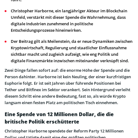
Christopher Harborne, ein langjähriger Akteur im Blockchain
Umfeld, verstärkt mit dieser Spende die Wahrnehmung, dass
digitale Industrien zunehmend in politische
Entscheidungsprozesse hineinwirken.
Der Beitrag gilt als Meilenstein, da er neue Dynamiken zwischen
Kryptowirtschaft, Regulierung und staatlicher Einflussnahme
sichtbar macht und zugleich aufzeigt, wie eng Politik und
digitale Finanzmärkte inzwischen miteinander verknüpft sind.
Zwei Dinge fallen sofort auf: die enorme Höhe der Spende und die
Person dahinter. Harborne ist kein Neuling, der einer kurzfristigen
Euphorie folgt. Er ist seit Jahren über führende Positionen bei
Tether und Bitfinex im Sektor verankert. Sein Hintergrund verleiht
diesem Schritt eine andere Bedeutung, fast so, als würde Krypto
langsam einen festen Platz am politischen Tisch einnehmen.
Eine Spende von 12 Millionen Dollar, die die
britische Politik erschütterte
Christopher Harborne spendete der Reform Party 12 Millionen
Dollar und tätigte damit eine der größten politischen