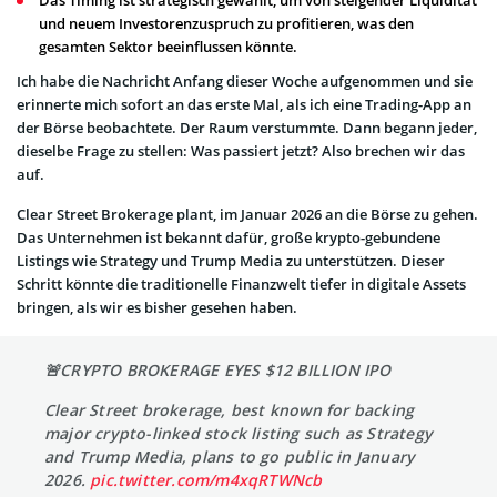
Das Timing ist strategisch gewählt, um von steigender Liquidität
und neuem Investorenzuspruch zu profitieren, was den
gesamten Sektor beeinflussen könnte.
Ich habe die Nachricht Anfang dieser Woche aufgenommen und sie
erinnerte mich sofort an das erste Mal, als ich eine Trading-App an
der Börse beobachtete. Der Raum verstummte. Dann begann jeder,
dieselbe Frage zu stellen: Was passiert jetzt? Also brechen wir das
auf.
Clear Street Brokerage plant, im Januar 2026 an die Börse zu gehen.
Das Unternehmen ist bekannt dafür, große krypto-gebundene
Listings wie Strategy und Trump Media zu unterstützen. Dieser
Schritt könnte die traditionelle Finanzwelt tiefer in digitale Assets
bringen, als wir es bisher gesehen haben.
🚨CRYPTO BROKERAGE EYES $12 BILLION IPO
Clear Street brokerage, best known for backing
major crypto-linked stock listing such as Strategy
and Trump Media, plans to go public in January
2026.
pic.twitter.com/m4xqRTWNcb