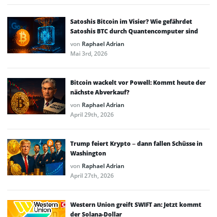
Satoshis Bitcoin im Visier? Wie gefährdet
Satoshis BTC durch Quantencomputer sind
von
Raphael Adrian
Mai 3rd, 2026
Bitcoin wackelt vor Powell: Kommt heute der
nächste Abverkauf?
von
Raphael Adrian
April 29th, 2026
Trump feiert Krypto – dann fallen Schüsse in
Washington
von
Raphael Adrian
April 27th, 2026
Western Union greift SWIFT an: Jetzt kommt
der Solana-Dollar