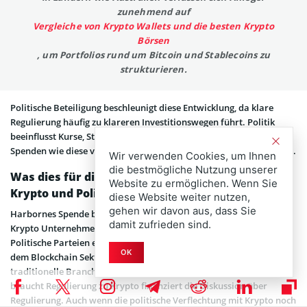
zunehmend auf
Vergleiche von Krypto Wallets und die besten Krypto
Börsen
, um Portfolios rund um Bitcoin und Stablecoins zu
strukturieren.
Politische Beteiligung beschleunigt diese Entwicklung, da klare
Regulierung häufig zu klareren Investitionswegen führt. Politik
beeinflusst Kurse, Stimmung beeinflusst Kapitalströme und
Spenden wie diese verbinden beide Welten in diesem Kryptoumfeld.
Wir verwenden Cookies, um Ihnen
die bestmögliche Nutzung unserer
Was dies für die zukünftige Dynamik zwischen
Website zu ermöglichen. Wenn Sie
Krypto und Politik bedeutet
diese Website weiter nutzen,
gehen wir davon aus, dass Sie
Harbornes Spende bildet eine Art Vorlage dafür, wie zukünftige
damit zufrieden sind.
Krypto Unternehmer politische Prozesse beeinflussen könnten.
Politische Parteien erkennen nun, dass ein einzelner Investor aus
OK
dem Blockchain Sektor mehr Gewicht haben kann als manche
traditionelle Branche. Die Diskussion verschiebt sich von Krypto
braucht Regulierung zu Krypto finanziert die Diskussion über
Regulierung. Auch wenn die politische Verflechtung mit Krypto noch