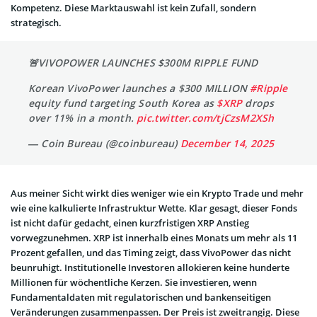
Kompetenz. Diese Marktauswahl ist kein Zufall, sondern
strategisch.
🚨VIVOPOWER LAUNCHES $300M RIPPLE FUND
Korean VivoPower launches a $300 MILLION
#Ripple
equity fund targeting South Korea as
$XRP
drops
over 11% in a month.
pic.twitter.com/tjCzsM2XSh
— Coin Bureau (@coinbureau)
December 14, 2025
Aus meiner Sicht wirkt dies weniger wie ein Krypto Trade und mehr
wie eine kalkulierte Infrastruktur Wette. Klar gesagt, dieser Fonds
ist nicht dafür gedacht, einen kurzfristigen XRP Anstieg
vorwegzunehmen. XRP ist innerhalb eines Monats um mehr als 11
Prozent gefallen, und das Timing zeigt, dass VivoPower das nicht
beunruhigt. Institutionelle Investoren allokieren keine hunderte
Millionen für wöchentliche Kerzen. Sie investieren, wenn
Fundamentaldaten mit regulatorischen und bankenseitigen
Veränderungen zusammenpassen. Der Preis ist zweitrangig. Diese