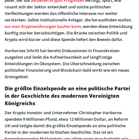
Jeder, der die
aktuellen Krypto Prognosen
verfolgt, spürt, wie
rasant sich der Sektor entwickelt und solche politischen
Verflechtungen werden das öffentliche Interesse nur weiter
verstärken. Selbst institutionelle Anleger, die herausfinden wollen,
wo man Kryptowährungen kaufen kann
, werden diese Entwicklung
künftig stärker berücksichtigen. Die Brücke zwischen Politik und
Krypto wird kürzer und diese Spende liefert den Beweis dafür.
Harbornes Schritt hat bereits Diskussionen in Finanzkreisen
ausgelöst und lenkt die Aufmerksamkeit auf langfristige
Entwicklungen im Ökosystem. Die Überschneidung zwischen
politischer Finanzierung und Blockchain Geld wirkt wie ein neues
Grenzgebiet.
Die größte Einzelspende an eine politische Partei
in der Geschichte des modernen Vereinigten
Königreichs
Der Krypto Investor und Unternehmer Christopher Harborne
spendete 9 Millionen Pfund, etwa 12 Millionen Dollar, an Reform
UK und tätigte damit die größte Einzelspende an eine politische
Partei in der modernen britischen Geschichte. Das ist ein
bemerkenswerter Meilenstein, vor allem wenn man bedenkt, wie