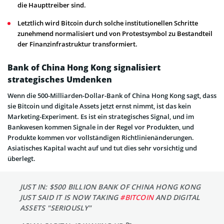
die Haupttreiber sind.
Letztlich wird Bitcoin durch solche institutionellen Schritte
zunehmend normalisiert und von Protestsymbol zu Bestandteil
der Finanzinfrastruktur transformiert.
Bank of China Hong Kong signalisiert
strategisches Umdenken
Wenn die 500-Milliarden-Dollar-Bank of China Hong Kong sagt, dass
sie Bitcoin und digitale Assets jetzt ernst nimmt, ist das kein
Marketing-Experiment. Es ist ein strategisches Signal, und im
Bankwesen kommen Signale in der Regel vor Produkten, und
Produkte kommen vor vollständigen Richtlinienänderungen.
Asiatisches Kapital wacht auf und tut dies sehr vorsichtig und
überlegt.
JUST IN: $500 BILLION BANK OF CHINA HONG KONG
JUST SAID IT IS NOW TAKING
#BITCOIN
AND DIGITAL
ASSETS "SERIOUSLY"