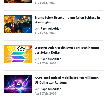
April 29th, 2026
Trump feiert Krypto – dann fallen Schüsse in
Washington
von
Raphael Adrian
April 27th, 2026
Western Union greift SWIFT an: Jetzt kommt
der Solana-Dollar
von
Raphael Adrian
April 27th, 2026
AAVE: DeFi United mobilisiert 160 Millionen
US-Dollar zur Rettung
von
Raphael Adrian
April 27th, 2026