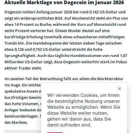
Aktuelle Marktlage von Dogecoin im Januar 2026
Dogecoin notiert Anfang Januar 2026 bei rund 0,142 US-Dollar und
zeigt ein widersprüchliches Bild. Auf Wochensicht steht ein Plus von
etwa 14 Prozent zu Buche, während der Kurs auf Monatssicht rund
sechs Prozent verloren hat. Dieses Muster deutet auf eine
kurzfristige Erholung innerhalb eines schwächeren mittelfristigen
Trends hin. Die Handelsspanne der letzten sieben Tage zwischen
etwa 0,126 und 0,152 US-Dollar unterstreicht die hohe
Sprunghaftigkeit. Auch das tägliche Handelsvolumen von rund 1,67
Milliarden US-Dollar zeigt, dass Dogecoin weiterhin stark im Fokus
aktiver Trader steht.
Im zweiten Teil der Betrachtung fällt vor allem die Marktstruktur
ins Auge. Ein leichter Rücksetzer nach einer Rally ist typisch für
spekulative Assets wie
DOGE
. Solche Bewegungen werden oft von
Wir verwenden Cookies, um Ihnen
kurzfristigen Gewinnmitnahmen ausgelöst. Gleichzeitig signalisiert
die bestmögliche Nutzung unserer
das hohe Volumen, dass das Interesse nicht abrupt abreißt. Für
Website zu ermöglichen. Wenn Sie
Anleger bedeutet das ein Umfeld, in dem Chancen und Risiken eng
diese Website weiter nutzen,
beieinanderliegen. Stabilität ist aktuell nicht das Hauptmerkmal
gehen wir davon aus, dass Sie
des Marktes.
damit zufrieden sind.