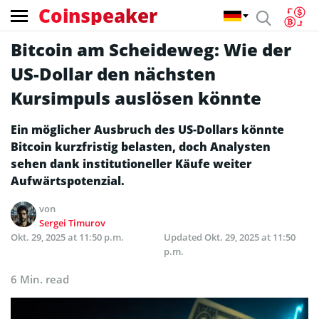
Coinspeaker
Bitcoin am Scheideweg: Wie der
US-Dollar den nächsten
Kursimpuls auslösen könnte
Ein möglicher Ausbruch des US-Dollars könnte
Bitcoin kurzfristig belasten, doch Analysten
sehen dank institutioneller Käufe weiter
Aufwärtspotenzial.
von
Sergei Timurov
Okt. 29, 2025 at 11:50 p.m.
Updated
Okt. 29, 2025 at 11:50
p.m.
6 Min. read