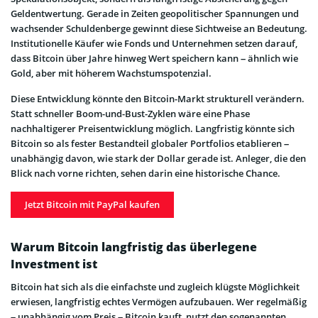
Geldentwertung. Gerade in Zeiten geopolitischer Spannungen und
wachsender Schuldenberge gewinnt diese Sichtweise an Bedeutung.
Institutionelle Käufer wie Fonds und Unternehmen setzen darauf,
dass Bitcoin über Jahre hinweg Wert speichern kann – ähnlich wie
Gold, aber mit höherem Wachstumspotenzial.
Diese Entwicklung könnte den Bitcoin-Markt strukturell verändern.
Statt schneller Boom-und-Bust-Zyklen wäre eine Phase
nachhaltigerer Preisentwicklung möglich. Langfristig könnte sich
Bitcoin so als fester Bestandteil globaler Portfolios etablieren –
unabhängig davon, wie stark der Dollar gerade ist. Anleger, die den
Blick nach vorne richten, sehen darin eine historische Chance.
Jetzt Bitcoin mit PayPal kaufen
Warum Bitcoin langfristig das überlegene
Investment ist
Bitcoin hat sich als die einfachste und zugleich klügste Möglichkeit
erwiesen, langfristig echtes Vermögen aufzubauen. Wer regelmäßig
– unabhängig vom Preis – Bitcoin kauft, nutzt den sogenannten