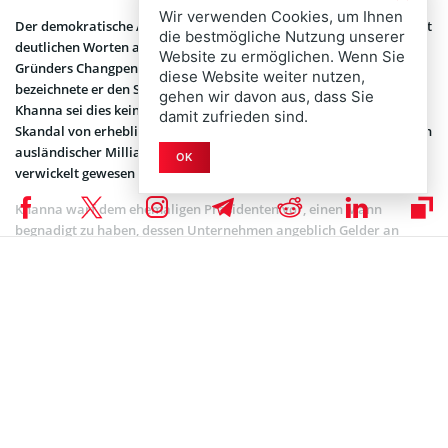
Wir verwenden Cookies, um Ihnen
Der demokratische Abgeordnete Ro Khanna aus Kalifornien hat mit
die bestmögliche Nutzung unserer
deutlichen Worten auf Donald Trumps Begnadigung des Binance-
Website zu ermöglichen. Wenn Sie
Gründers Changpeng Zhao reagiert. In einem
Interview
auf MSNBC
diese Website weiter nutzen,
bezeichnete er den Schritt als „offensichtliche Korruption“. Laut
gehen wir davon aus, dass Sie
Khanna sei dies kein technisches Thema, sondern ein politischer
damit zufrieden sind.
Skandal von erheblichem Ausmaß. Er argumentierte, dass Zhao, ein
ausländischer Milliardär, in Geldwäsche und illegale Finanzströme
OK
verwickelt gewesen sei.
Khanna warf dem ehemaligen Präsidenten vor, einen Mann
begnadigt zu haben, dessen Unternehmen angeblich Gelder an
Terrorgruppen wie Hamas weiterleitete. Zudem habe Zhao laut
Khanna Verbindungen zu Organisationen gehabt, die Kinder
missbrauchten oder in andere kriminelle Aktivitäten verwickelt
waren. Der Demokrat erklärte, es sei inakzeptabel, dass ein solcher
Akteur politische Begünstigungen erhalte.