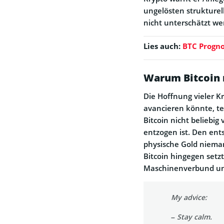
ungelösten strukturel
nicht unterschätzt we
Lies auch:
BTC Progno
Warum Bitcoin n
Die Hoffnung vieler K
avancieren könnte, teil
Bitcoin nicht beliebi
entzogen ist. Den ent
physische Gold nieman
Bitcoin hingegen setz
Maschinenverbund und
My advice:
– Stay calm.