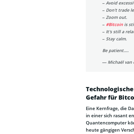
– Avoid excess
– Don't trade l
– Zoom out.
–
#Bitcoin
is st
– It's still a r
– Stay calm.
Be patient.…
— Michaël van
Technologische
Gefahr für Bitc
Eine Kernfrage, die Da
in einer sich rasant 
Quantencomputer könn
heute gängigen Versch