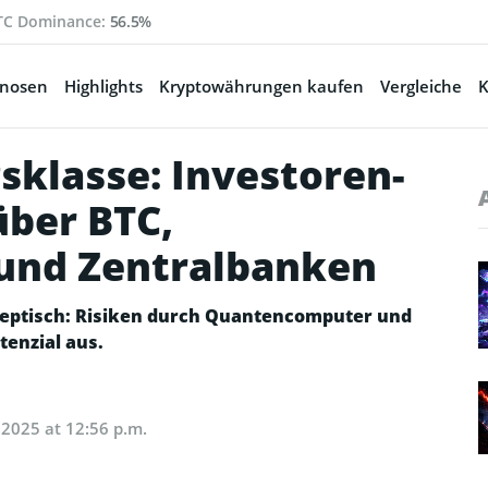
TC Dominance:
56.5%
gnosen
Highlights
Kryptowährungen kaufen
Vergleiche
K
gsklasse: Investoren-
über BTC,
und Zentralbanken
skeptisch: Risiken durch Quantencomputer und
enzial aus.
 2025 at 12:56 p.m.