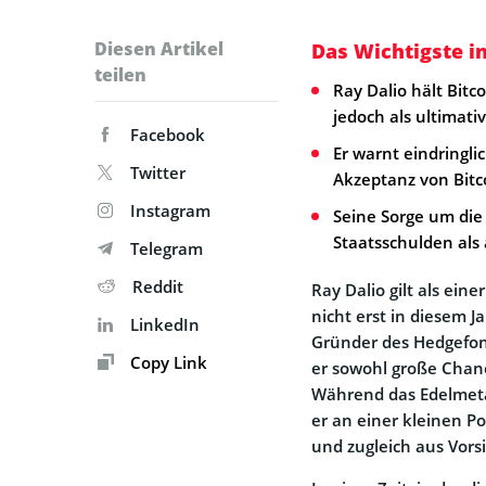
Diesen Artikel
Das Wichtigste i
teilen
Ray Dalio hält Bitc
jedoch als ultimati
Facebook
Er warnt eindringl
Twitter
Akzeptanz von Bitc
Instagram
Seine Sorge um die 
Staatsschulden als 
Telegram
Reddit
Ray Dalio gilt als ein
nicht erst in diesem J
LinkedIn
Gründer des Hedgefon
Copy Link
er sowohl große Chanc
Während das Edelmetall
er an einer kleinen P
und zugleich aus Vorsi