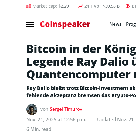
Market cap:
$2.29 T
24H Vol:
$39.55 B
B
Coinspeaker
News
Pro
Bitcoin in der Köni
Legende Ray Dalio 
Quantencomputer 
Ray Dalio bleibt trotz Bitcoin-Investment 
fehlende Akzeptanz bremsen das Krypto-Pot
von
Sergei Timurov
Nov. 21, 2025 at 12:56 p.m.
Updated
Nov. 21,
6 Min. read