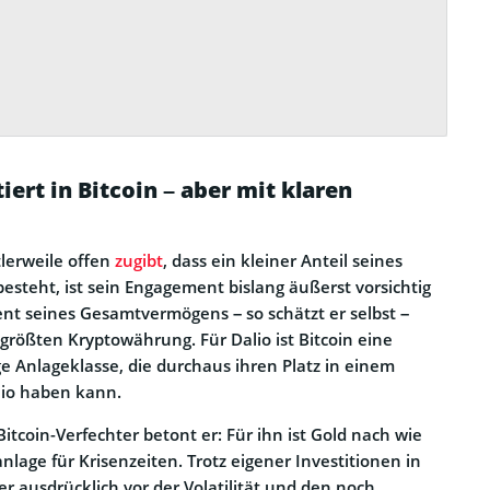
iert in Bitcoin – aber mit klaren
lerweile offen
zugibt
, dass ein kleiner Anteil seines
 besteht, ist sein Engagement bislang äußerst vorsichtig
zent seines Gesamtvermögens – so schätzt er selbst –
 größten Kryptowährung. Für Dalio ist Bitcoin eine
ge Anlageklasse, die durchaus ihren Platz in einem
io haben kann.
Bitcoin-Verfechter betont er: Für ihn ist Gold nach wie
anlage für Krisenzeiten. Trotz eigener Investitionen in
r ausdrücklich vor der Volatilität und den noch