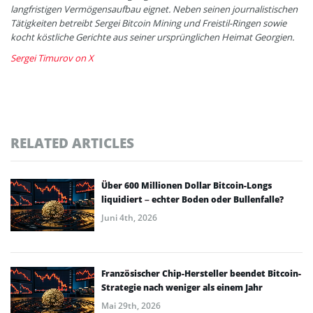
langfristigen Vermögensaufbau eignet. Neben seinen journalistischen
Tätigkeiten betreibt Sergei Bitcoin Mining und Freistil-Ringen sowie
kocht köstliche Gerichte aus seiner ursprünglichen Heimat Georgien.
Sergei Timurov on X
RELATED ARTICLES
Über 600 Millionen Dollar Bitcoin-Longs
liquidiert – echter Boden oder Bullenfalle?
Juni 4th, 2026
Französischer Chip-Hersteller beendet Bitcoin-
Strategie nach weniger als einem Jahr
Mai 29th, 2026