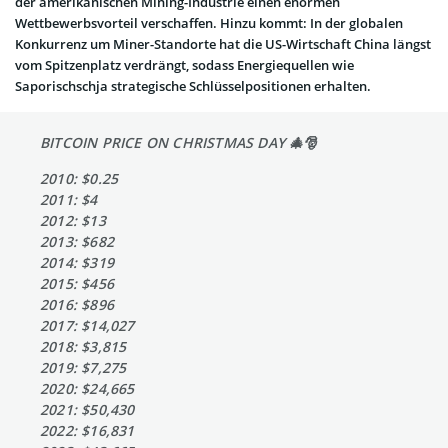
der amerikanischen Mining-Industrie einen enormen
Wettbewerbsvorteil verschaffen. Hinzu kommt: In der globalen
Konkurrenz um Miner-Standorte hat die US-Wirtschaft China längst
vom Spitzenplatz verdrängt, sodass Energiequellen wie
Saporischschja strategische Schlüsselpositionen erhalten.
BITCOIN PRICE ON CHRISTMAS DAY 🎄🎅
2010: $0.25
2011: $4
2012: $13
2013: $682
2014: $319
2015: $456
2016: $896
2017: $14,027
2018: $3,815
2019: $7,275
2020: $24,665
2021: $50,430
2022: $16,831