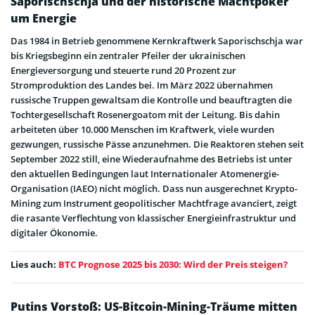
Saporischschja und der historische Machtpoker
um Energie
Das 1984 in Betrieb genommene Kernkraftwerk Saporischschja war
bis Kriegsbeginn ein zentraler Pfeiler der ukrainischen
Energieversorgung und steuerte rund 20 Prozent zur
Stromproduktion des Landes bei. Im März 2022 übernahmen
russische Truppen gewaltsam die Kontrolle und beauftragten die
Tochtergesellschaft Rosenergoatom mit der Leitung. Bis dahin
arbeiteten über 10.000 Menschen im Kraftwerk, viele wurden
gezwungen, russische Pässe anzunehmen. Die Reaktoren stehen seit
September 2022 still, eine Wiederaufnahme des Betriebs ist unter
den aktuellen Bedingungen laut Internationaler Atomenergie-
Organisation (IAEO) nicht möglich. Dass nun ausgerechnet Krypto-
Mining zum Instrument geopolitischer Machtfrage avanciert, zeigt
die rasante Verflechtung von klassischer Energieinfrastruktur und
digitaler Ökonomie.
Lies auch:
BTC Prognose 2025 bis 2030: Wird der Preis steigen?
Putins Vorstoß: US-Bitcoin-Mining-Träume mitten