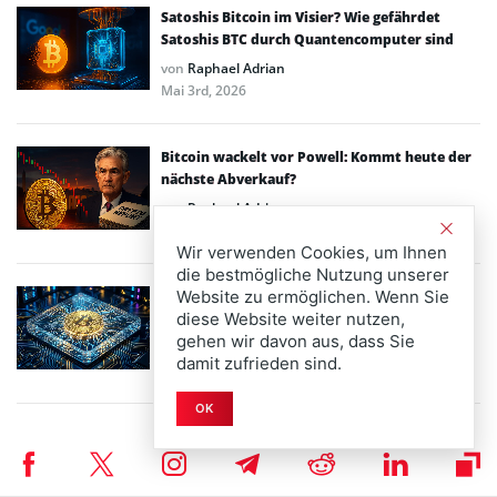
Satoshis Bitcoin im Visier? Wie gefährdet
Satoshis BTC durch Quantencomputer sind
von
Raphael Adrian
Mai 3rd, 2026
Bitcoin wackelt vor Powell: Kommt heute der
nächste Abverkauf?
von
Raphael Adrian
April 29th, 2026
Wir verwenden Cookies, um Ihnen
die bestmögliche Nutzung unserer
Website zu ermöglichen. Wenn Sie
BlackRock treibt Bitcoin-ETF-Zuflüsse auf
diese Website weiter nutzen,
Rekordserie – BTC nähert sich der 80.000-
gehen wir davon aus, dass Sie
Dollar-Marke
damit zufrieden sind.
April 24th, 2026
OK