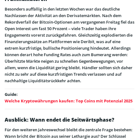
Besonders auffällig in den letzten Wochen war das deutliche
Nachlassen der Aktivität an den Derivatemärkten. Nach dem
Rekordverfall der Bitcoin-Optionen am vergangenen Freitag fiel das
Open Interest um fast 50 Prozent – viele Trader haben ihre
Engagements vorerst zurückgefahren. Gleichzeitig explodierten die
Finanzierungssätze an Plattformen wie Deribit, was auf eine
extrem kurzfristige, bullische Positionierung hindeutet. Allerdings
können derart hohe Funding Rates auch zum Bumerang werden:
Überhitzte Märkte neigen zu schnellen Gegenbewegungen, vor
allem, wenn die Liquidität gering bleibt. Händler sollten sich daher
nicht zu sehr auf diese kurzfristigen Trends verlassen und auf
nachhaltige Liquiditätsrückkehr achten.
Guide:
Welche Kryptowährungen kaufen: Top Coins mit Potenzial 2025
Ausblick: Wann endet die Seitwärtsphase?
Für den weiteren Jahreswechsel bleibt die zentrale Frage bestehen:
Wann bricht der Bitcoin aus seiner Lethargie aus? Der Schlüssel