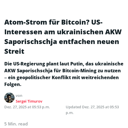
Atom-Strom für Bitcoin? US-
Interessen am ukrainischen AKW
Saporischschja entfachen neuen
Streit
Die US-Regierung plant laut Putin, das ukrainische
AKW Saporischschja für Bitcoin-Mining zu nutzen
– ein geopolitischer Konflikt mit weitreichenden
Folgen.
von
Sergei Timurov
Dez. 27, 2025 at 05:53 p.m.
Updated
Dez. 27, 2025 at 05:53
p.m.
5 Min. read