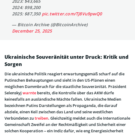
2023: $43,665
2024: $98,200
2025: $87,350
pic.twitter.com/TJ8Vu9pwQ0
— Bitcoin Archive (@BitcoinArchive)
December 25, 2025
Ukrainische Souveränität unter Druck: Kritik und
Sorgen
Die ukrainische Politik reagiert erwartungsgemäß scharf auf die
Putinschen Behauptungen und sieht in den US-Plänen einen
möglichen Dammbruch für die staatliche Souveränität. Präsident
Selenskyj
warnte
bereits, die Kontrolle über das AKW dürfe
keinesfalls an ausländische Mächte fallen. Ukrainische Medien
bezeichnen Putins Darstellungen als Propaganda, die darauf
abziele, einen Keil zwischen das Land und seine westlichen
Verbündeten zu
treiben
. Gleichzeitig meldet auch die Internationale
Gemeinschaft Zweifel an der Rechtmäßigkeit und Sicherheit einer
solchen Kooperation – ein Indiz dafür, wie eng Energiesicherheit