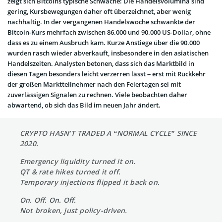
zeigt sich Bitcoins typische Schwäche: Die Handelsvolumina sind
gering, Kursbewegungen daher oft überzeichnet, aber wenig
nachhaltig. In der vergangenen Handelswoche schwankte der
Bitcoin-Kurs mehrfach zwischen 86.000 und 90.000 US-Dollar, ohne
dass es zu einem Ausbruch kam. Kurze Anstiege über die 90.000
wurden rasch wieder abverkauft, insbesondere in den asiatischen
Handelszeiten. Analysten betonen, dass sich das Marktbild in
diesen Tagen besonders leicht verzerren lässt – erst mit Rückkehr
der großen Marktteilnehmer nach den Feiertagen sei mit
zuverlässigen Signalen zu rechnen. Viele beobachten daher
abwartend, ob sich das Bild im neuen Jahr ändert.
CRYPTO HASN’T TRADED A “NORMAL CYCLE” SINCE
2020.
Emergency liquidity turned it on.
QT & rate hikes turned it off.
Temporary injections flipped it back on.
On. Off. On. Off.
Not broken, just policy-driven.