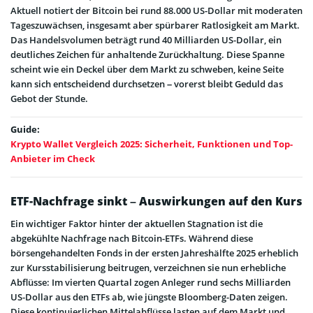
Aktuell notiert der Bitcoin bei rund 88.000 US-Dollar mit moderaten
Tageszuwächsen, insgesamt aber spürbarer Ratlosigkeit am Markt.
Das Handelsvolumen beträgt rund 40 Milliarden US-Dollar, ein
deutliches Zeichen für anhaltende Zurückhaltung. Diese Spanne
scheint wie ein Deckel über dem Markt zu schweben, keine Seite
kann sich entscheidend durchsetzen – vorerst bleibt Geduld das
Gebot der Stunde.
Guide:
Krypto Wallet Vergleich 2025: Sicherheit, Funktionen und Top-
Anbieter im Check
ETF-Nachfrage sinkt – Auswirkungen auf den Kurs
Ein wichtiger Faktor hinter der aktuellen Stagnation ist die
abgekühlte Nachfrage nach Bitcoin-ETFs. Während diese
börsengehandelten Fonds in der ersten Jahreshälfte 2025 erheblich
zur Kursstabilisierung beitrugen, verzeichnen sie nun erhebliche
Abflüsse: Im vierten Quartal zogen Anleger rund sechs Milliarden
US-Dollar aus den ETFs ab, wie jüngste Bloomberg-Daten zeigen.
Diese kontinuierlichen Mittelabflüsse lasten auf dem Markt und