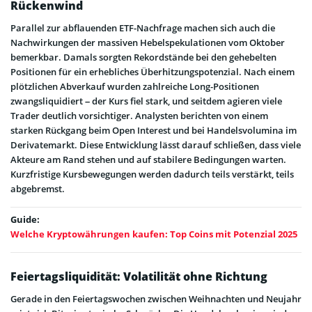
Rückenwind
Parallel zur abflauenden ETF-Nachfrage machen sich auch die
Nachwirkungen der massiven Hebelspekulationen vom Oktober
bemerkbar. Damals sorgten Rekordstände bei den gehebelten
Positionen für ein erhebliches Überhitzungspotenzial. Nach einem
plötzlichen Abverkauf wurden zahlreiche Long-Positionen
zwangsliquidiert – der Kurs fiel stark, und seitdem agieren viele
Trader deutlich vorsichtiger. Analysten berichten von einem
starken Rückgang beim Open Interest und bei Handelsvolumina im
Derivatemarkt. Diese Entwicklung lässt darauf schließen, dass viele
Akteure am Rand stehen und auf stabilere Bedingungen warten.
Kurzfristige Kursbewegungen werden dadurch teils verstärkt, teils
abgebremst.
Guide:
Welche Kryptowährungen kaufen: Top Coins mit Potenzial 2025
Feiertagsliquidität: Volatilität ohne Richtung
Gerade in den Feiertagswochen zwischen Weihnachten und Neujahr