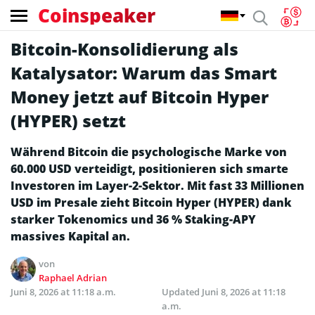
Coinspeaker
Bitcoin-Konsolidierung als
Katalysator: Warum das Smart
Money jetzt auf Bitcoin Hyper
(HYPER) setzt
Während Bitcoin die psychologische Marke von
60.000 USD verteidigt, positionieren sich smarte
Investoren im Layer-2-Sektor. Mit fast 33 Millionen
USD im Presale zieht Bitcoin Hyper (HYPER) dank
starker Tokenomics und 36 % Staking-APY
massives Kapital an.
von
Raphael Adrian
Juni 8, 2026 at 11:18 a.m.
Updated
Juni 8, 2026 at 11:18
a.m.