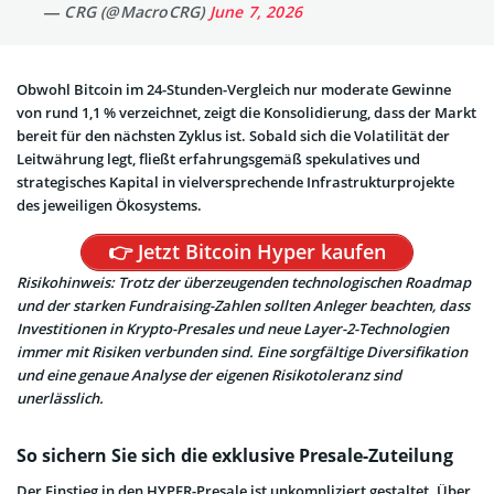
— CRG (@MacroCRG)
June 7, 2026
Obwohl Bitcoin im 24-Stunden-Vergleich nur moderate Gewinne
von rund 1,1 % verzeichnet, zeigt die Konsolidierung, dass der Markt
bereit für den nächsten Zyklus ist. Sobald sich die Volatilität der
Leitwährung legt, fließt erfahrungsgemäß spekulatives und
strategisches Kapital in vielversprechende Infrastrukturprojekte
des jeweiligen Ökosystems.
👉 Jetzt Bitcoin Hyper kaufen
Risikohinweis: Trotz der überzeugenden technologischen Roadmap
und der starken Fundraising-Zahlen sollten Anleger beachten, dass
Investitionen in Krypto-Presales und neue Layer-2-Technologien
immer mit Risiken verbunden sind. Eine sorgfältige Diversifikation
und eine genaue Analyse der eigenen Risikotoleranz sind
unerlässlich.
So sichern Sie sich die exklusive Presale-Zuteilung
Der Einstieg in den HYPER-Presale ist unkompliziert gestaltet. Über