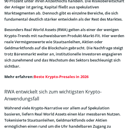
90 Prozent unter ihren Allzeithochs handeln. Die Risikobereitschaft
der Anleger ist gering, Kapital fließt aus spekulativen
Marktsegmenten ab. Dennoch gibt es einzelne Bereiche, die sich
fundamental deutlich stärker entwickeln als der Rest des Marktes.
Besonders Real World Assets (RWA) gelten als einer der wenigen
Krypto-Trends mit nachweisbarem Produkt-Markt-Fit. Hier werden
reale Vermögenswerte wie Staatsanleihen, Aktien oder
Geldmarktfonds auf die Blockchain gebracht. Die Nachfrage steigt
trotz Bärenmarkt weiter an, institutionelle Investoren engagieren
sich zunehmend und das Wachstum des Sektors beschleunigt sich
sichtbar.
Mehr erfahren:
Beste Krypto-Presales in 2026
RWA entwickelt sich zum wichtigsten Krypto-
Anwendungsfall
Während viele Krypto-Narrative vor allem auf Spekulation
basieren, liefern Real World Assets einen klar messbaren Nutzen.
Tokenisierte Staatsanleihen, Geldmarktfonds oder Aktien
ermöglichen einen rund um die Uhr handelbaren Zugang zu