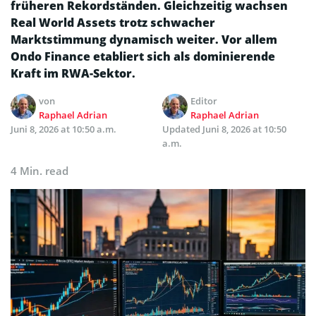
früheren Rekordständen. Gleichzeitig wachsen
Real World Assets trotz schwacher
Marktstimmung dynamisch weiter. Vor allem
Ondo Finance etabliert sich als dominierende
Kraft im RWA-Sektor.
von
Editor
Raphael Adrian
Raphael Adrian
Juni 8, 2026 at 10:50 a.m.
Updated
Juni 8, 2026 at 10:50
a.m.
4 Min. read