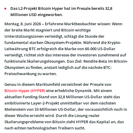
Das L2-Projekt Bitcoin Hyper hat im Presale bereits 32,8
Millionen USD eingeworben.
Montag, 8. Juni 2026 – Erfahrene Marktbeobachter wissen: Wenn
der breite Markt stagniert und Bitcoin wichtige
Unterstützungszonen verteidigt, schlägt die Stunde der
fundamental starken Ökosystem-Projekte. Während die Krypto-
Leitwährung BTC erfolgreich die Marke von 60.000 US-Dollar
verteidigt, richtet sich das Interesse der Investoren zunehmend auf
funktionale Skalierungslösungen. Das Ziel: Rendite-Beta im Bitcoin-
Ökosystem zu finden, anstatt lediglich auf die nächste BTC-
Preisschwankung zu warten.
Genau in diesem Marktumfeld verzeichnet der Presale von
Bitcoin Hyper (HYPER)
eine erhebliche Dynamik. Mit einem
aktuellen Funding-Stand von 32,8 Millionen US-Dollar steht das
ambitionierte Layer-2-Projekt unmittelbar vor dem nächsten
Meilenstein von 33 Millionen US-Dollar, der voraussichtlich noch in
dieser Woche erreicht wird. Durch die Lösung realer
Skalierungsprobleme von Bitcoin zieht HYPER das Kapital an, das
nach echten technologischen Treibern sucht.