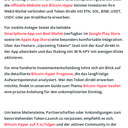
die
offizielle Website von Bitcoin Hyper
können Investoren ihre
Web3-Wallet verbinden und Token direkt mit ETH, SOL, BNB, USDT,
USDC oder per Kreditkarte erwerben.
Für mobile Anleger bietet die beliebte
Smartphone-App von Best Wallet
(verfügbar im
Google Play Store
sowie im
Apple App Store
) eine besonders komfortable Integration.
Über das Feature „Upcoming Tokens“ lässt sich der Kauf direkt in
der App abwickeln und das Staking mit 36 % APY mit wenigen Klicks
aktivieren.
Für eine fundierte Investmententscheidung lohnt sich ein Blick auf
die detaillierte
Bitcoin Hyper Prognose
, die das langfristige
Aufwärtspotenzial analysiert. Wer den Token direkt erwerben
möchte, findet in unserem Guide zum Thema
Bitcoin Hyper kaufen
eine präzise Anleitung für den unkomplizierten Einstieg.
Um keine Meilensteine, Partnerschaften oder Ankündigungen zum
bevorstehenden Token-Launch zu verpassen, empfiehlt es sich,
Bitcoin Hyper auf X zu folgen
und der aktiven Community in der