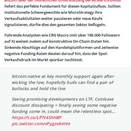
liefert das perfekte Fundament für diesen Kapitalzufluss. Sollten
institutionelle Schwergewichte wie MicroStrategy ihre
Verkaufsaktivitäten weiter pausieren oder neue Käufe
signalisieren, dürfte dies den gesamten Sektor beflügeln.
Führende Analysten wie CRG Macro (mit über 196.000 Followern
auf X) weisen zudem auf konstruktive On-Chain-Daten hin.
Sinkende Abschläge auf den Handelsplattformen und zeitweise
negative Funding-Raten deuten darauf hin, dass der Spot-
Verkaufsdruck im Markt spürbar nachlässt.
bitcoin:native at key monthly support again after
wicking the low, hopefully bulls can find a pair of
bollocks and hold the line
Seeing promising developments on LTF, Coinbase
discount dissipating + finally seeing some negative
funding come in, could mean the relentless spot…
https://t.co/LPTt4ShhBP
pic.twitter.com/vPygzvAmVo