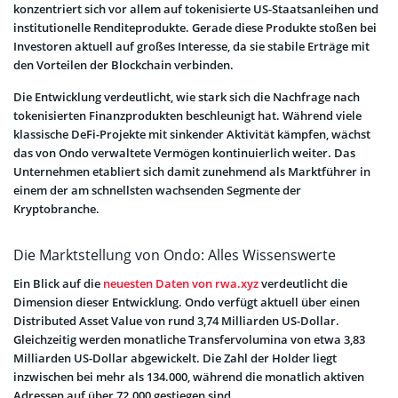
konzentriert sich vor allem auf tokenisierte US-Staatsanleihen und
institutionelle Renditeprodukte. Gerade diese Produkte stoßen bei
Investoren aktuell auf großes Interesse, da sie stabile Erträge mit
den Vorteilen der Blockchain verbinden.
Die Entwicklung verdeutlicht, wie stark sich die Nachfrage nach
tokenisierten Finanzprodukten beschleunigt hat. Während viele
klassische DeFi-Projekte mit sinkender Aktivität kämpfen, wächst
das von Ondo verwaltete Vermögen kontinuierlich weiter. Das
Unternehmen etabliert sich damit zunehmend als Marktführer in
einem der am schnellsten wachsenden Segmente der
Kryptobranche.
Die Marktstellung von Ondo: Alles Wissenswerte
Ein Blick auf die
neuesten Daten von rwa.xyz
verdeutlicht die
Dimension dieser Entwicklung. Ondo verfügt aktuell über einen
Distributed Asset Value von rund 3,74 Milliarden US-Dollar.
Gleichzeitig werden monatliche Transfervolumina von etwa 3,83
Milliarden US-Dollar abgewickelt. Die Zahl der Holder liegt
inzwischen bei mehr als 134.000, während die monatlich aktiven
Adressen auf über 72.000 gestiegen sind.