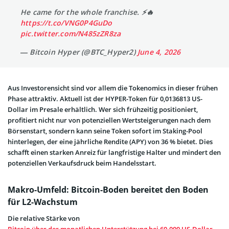
He came for the whole franchise. ⚡️🔥
https://t.co/VNG0P4GuDo
pic.twitter.com/N485zZR8za
— Bitcoin Hyper (@BTC_Hyper2)
June 4, 2026
Aus Investorensicht sind vor allem die Tokenomics in dieser frühen
Phase attraktiv. Aktuell ist der HYPER-Token für 0,0136813 US-
Dollar im Presale erhältlich. Wer sich frühzeitig positioniert,
profitiert nicht nur von potenziellen Wertsteigerungen nach dem
Börsenstart, sondern kann seine Token sofort im Staking-Pool
hinterlegen, der eine jährliche Rendite (APY) von 36 % bietet. Dies
schafft einen starken Anreiz für langfristige Halter und mindert den
potenziellen Verkaufsdruck beim Handelsstart.
Makro-Umfeld: Bitcoin-Boden bereitet den Boden
für L2-Wachstum
Die relative Stärke von
Bitcoin über der monatlichen Unterstützung bei 60.000 US-Dollar