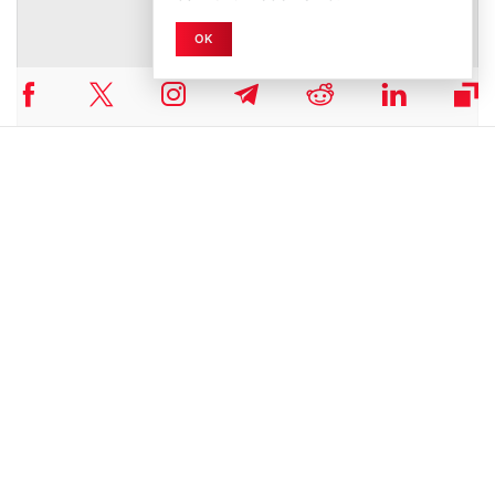
OK
Grayscale schlägt Entwarnung: 2026 bleibt ruhig
Der neue
Bericht
von Grayscale, einem der bekanntesten
Vermögensverwalter im Krypto-Sektor, nimmt Anlegern die Sorge