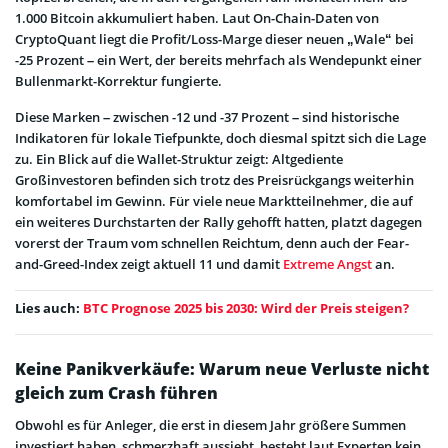
1.000 Bitcoin akkumuliert haben. Laut On-Chain-Daten von
CryptoQuant liegt die Profit/Loss-Marge dieser neuen „Wale“ bei
-25 Prozent – ein Wert, der bereits mehrfach als Wendepunkt einer
Bullenmarkt-Korrektur fungierte.
Diese Marken – zwischen -12 und -37 Prozent – sind historische
Indikatoren für lokale Tiefpunkte, doch diesmal spitzt sich die Lage
zu. Ein Blick auf die Wallet-Struktur zeigt: Altgediente
Großinvestoren befinden sich trotz des Preisrückgangs weiterhin
komfortabel im Gewinn. Für viele neue Marktteilnehmer, die auf
ein weiteres Durchstarten der Rally gehofft hatten, platzt dagegen
vorerst der Traum vom schnellen Reichtum, denn auch der Fear-
and-Greed-Index zeigt aktuell 11 und damit
Extreme Angst
an.
Lies auch:
BTC Prognose 2025 bis 2030: Wird der Preis steigen?
Keine Panikverkäufe: Warum neue Verluste nicht
gleich zum Crash führen
Obwohl es für Anleger, die erst in diesem Jahr größere Summen
investiert haben, schmerzhaft aussieht, besteht laut Experten kein