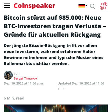
Coinspeaker
Bitcoin stürzt auf $85.000: Neue
BTC-Investoren tragen Verluste –
Gründe für aktuellen Rückgang
Der jüngste Bitcoin-Rückgang trifft vor allem
neue Investoren, während erfahrene Halter
Gewinne mitnehmen und typische Muster eines
Bullenmarkts sichtbar werden.
von
Sergei Timurov
Dez. 16, 2025 at 11:56 a.m.
Updated
Dez. 16, 2025 at 11:56
a.m.
6 Min. read