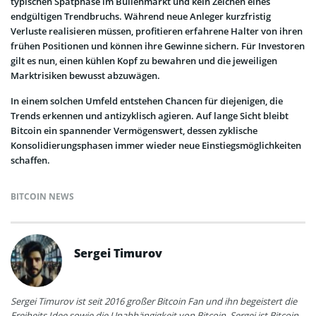
typischen Spätphase im Bullenmarkt und kein Zeichen eines
endgültigen Trendbruchs. Während neue Anleger kurzfristig
Verluste realisieren müssen, profitieren erfahrene Halter von ihren
frühen Positionen und können ihre Gewinne sichern. Für Investoren
gilt es nun, einen kühlen Kopf zu bewahren und die jeweiligen
Marktrisiken bewusst abzuwägen.
In einem solchen Umfeld entstehen Chancen für diejenigen, die
Trends erkennen und antizyklisch agieren. Auf lange Sicht bleibt
Bitcoin ein spannender Vermögenswert, dessen zyklische
Konsolidierungsphasen immer wieder neue Einstiegsmöglichkeiten
schaffen.
BITCOIN NEWS
Sergei Timurov
Sergei Timurov ist seit 2016 großer Bitcoin Fan und ihn begeistert die
Freiheits Idee sowie die Unabhängigkeit von Bitcoin. Sergei ist Bitcoin