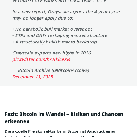
🚨 GRAYSCALE FADES BITCOIN 4-YEAR CYCLE
In a new report, Grayscale argues the 4-year cycle
may no longer apply due to:
• No parabolic bull market overshoot
• ETPs and DATs reshaping market structure
• A structurally bullish macro backdrop
Grayscale expects new highs in 2026…
pic.twitter.com/hxHklc9Xls
— Bitcoin Archive (@BitcoinArchive)
December 13, 2025
Fazit: Bitcoin im Wandel – Risiken und Chancen
erkennen
Die aktuelle Preiskorrektur beim Bitcoin ist Ausdruck einer