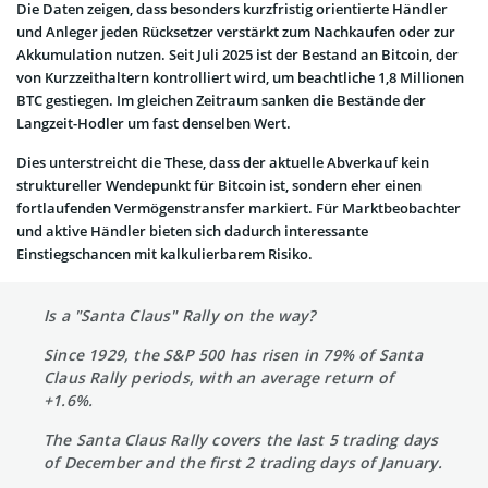
Die Daten zeigen, dass besonders kurzfristig orientierte Händler
und Anleger jeden Rücksetzer verstärkt zum Nachkaufen oder zur
Akkumulation nutzen. Seit Juli 2025 ist der Bestand an Bitcoin, der
von Kurzzeithaltern kontrolliert wird, um beachtliche 1,8 Millionen
BTC gestiegen. Im gleichen Zeitraum sanken die Bestände der
Langzeit-Hodler um fast denselben Wert.
Dies unterstreicht die These, dass der aktuelle Abverkauf kein
struktureller Wendepunkt für Bitcoin ist, sondern eher einen
fortlaufenden Vermögenstransfer markiert. Für Marktbeobachter
und aktive Händler bieten sich dadurch interessante
Einstiegschancen mit kalkulierbarem Risiko.
Is a "Santa Claus" Rally on the way?
Since 1929, the S&P 500 has risen in 79% of Santa
Claus Rally periods, with an average return of
+1.6%.
The Santa Claus Rally covers the last 5 trading days
of December and the first 2 trading days of January.