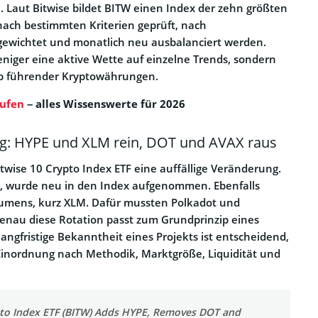
Laut Bitwise bildet BITW einen Index der zehn größten
 nach bestimmten Kriterien geprüft, nach
gewichtet und monatlich neu ausbalanciert werden.
eniger eine aktive Wette auf einzelne Trends, sondern
orb führender Kryptowährungen.
ufen
– alles Wissenswerte für 2026
g: HYPE und XLM rein, DOT und AVAX raus
itwise 10 Crypto Index ETF eine auffällige Veränderung.
E, wurde neu in den Index aufgenommen. Ebenfalls
 Lumens, kurz XLM. Dafür mussten Polkadot und
enau diese Rotation passt zum Grundprinzip eines
langfristige Bekanntheit eines Projekts ist entscheidend,
Einordnung nach Methodik, Marktgröße, Liquidität und
pto Index ETF (BITW) Adds HYPE, Removes DOT and