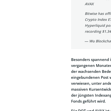
AVAX
Bitwise has off
Crypto Index ET
Hyperliquid pos
recording $1.
— Wu Blockcha
Besonders spannend i
vergangenen Monaten e
der wachsenden Bedeu
eingebundenen Post w
verwiesen, unter an
massiven Kursentwickl
der jüngsten Indexan
Fonds geführt wird.
Für DOT und AVAX ist 