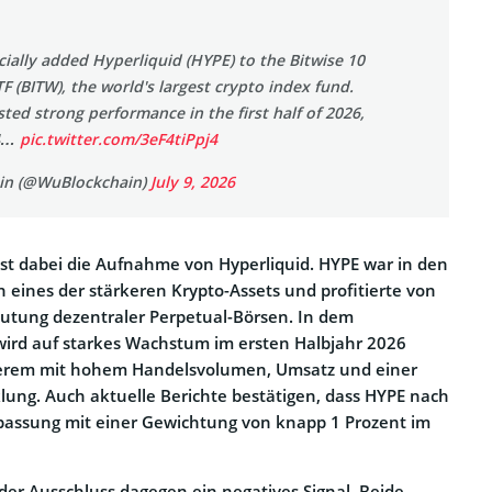
icially added Hyperliquid (HYPE) to the Bitwise 10
F (BITW), the world's largest crypto index fund.
ted strong performance in the first half of 2026,
34…
pic.twitter.com/3eF4tiPpj4
in (@WuBlockchain)
July 9, 2026
st dabei die Aufnahme von Hyperliquid. HYPE war in den
ines der stärkeren Krypto-Assets und profitierte von
tung dezentraler Perpetual-Börsen. In dem
ird auf starkes Wachstum im ersten Halbjahr 2026
derem mit hohem Handelsvolumen, Umsatz und einer
ung. Auch aktuelle Berichte bestätigen, dass HYPE nach
passung mit einer Gewichtung von knapp 1 Prozent im
der Ausschluss dagegen ein negatives Signal. Beide