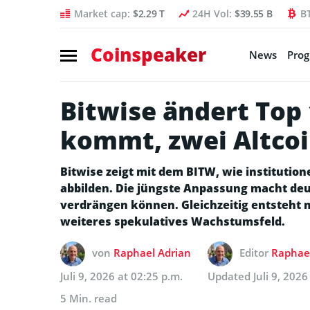
Market cap:
$2.29 T
24H Vol:
$39.55 B
B
Coinspeaker
News
Pro
Bitwise ändert Top
kommt, zwei Altco
Bitwise zeigt mit dem BITW, wie institutio
abbilden. Die jüngste Anpassung macht deu
verdrängen können. Gleichzeitig entsteht m
weiteres spekulatives Wachstumsfeld.
von
Raphael Adrian
Editor
Raphael
Juli 9, 2026 at 02:25 p.m.
Updated
Juli 9, 2026
5 Min. read