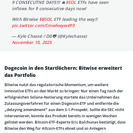
9 CONSECUTIVE DAYS!!! 🔥
$SOL
ETFs have seen
inflows for 9 consecutive days now!
With Bitwise
$BSOL
ETF leading the way!!
pic.twitter.com/Cmwhwyw4P3
— Kyle Chassé / DD🐸 (@Kylechasse)
November 10, 2025
Dogecoin in den Startlöchern: Bitwise erweitert
das Portfolio
Bitwise nutzt das regulatorische Momentum, um weitere
innovative ETFs an den Markt zu bringen: Nur einen Tag nach der
erfolgreichen Solana-Notierung startete das Unternehmen das
Zulassungsverfahren für einen Dogecoin-ETF und entfernte die
„delaying amendment“ aus dem S-1-Prospekt. Sollte die SEC nicht
intervenieren, könnte das Produkt bereits in wenigen Wochen
gelistet werden. Bitcoin-ETF-Experte Eric Balchunas bestätigt, dass
Bitwise den Weg für Altcoin-ETFs ebnet und so Anlegern