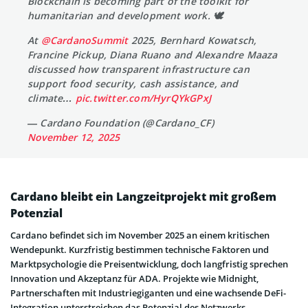
Blockchain is becoming part of the toolkit for
humanitarian and development work. 🕊️
At
@CardanoSummit
2025, Bernhard Kowatsch,
Francine Pickup, Diana Ruano and Alexandre Maaza
discussed how transparent infrastructure can
support food security, cash assistance, and
climate…
pic.twitter.com/HyrQYkGPxJ
— Cardano Foundation (@Cardano_CF)
November 12, 2025
Cardano bleibt ein Langzeitprojekt mit großem
Potenzial
Cardano befindet sich im November 2025 an einem kritischen
Wendepunkt. Kurzfristig bestimmen technische Faktoren und
Marktpsychologie die Preisentwicklung, doch langfristig sprechen
Innovation und Akzeptanz für ADA. Projekte wie Midnight,
Partnerschaften mit Industriegiganten und eine wachsende DeFi-
Integration unterstreichen das Potenzial des Netzwerks.