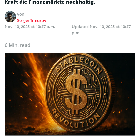
Kraft die Finanzmärkte nachhaltig.
von
Sergei Timurov
Nov. 10, 2025 at 10:47 p.m.
Updated
Nov. 10, 2025 at 10:47
p.m.
6 Min. read