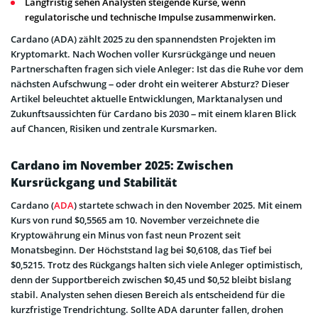
Langfristig sehen Analysten steigende Kurse, wenn
regulatorische und technische Impulse zusammenwirken.
Cardano (ADA) zählt 2025 zu den spannendsten Projekten im
Kryptomarkt. Nach Wochen voller Kursrückgänge und neuen
Partnerschaften fragen sich viele Anleger: Ist das die Ruhe vor dem
nächsten Aufschwung – oder droht ein weiterer Absturz? Dieser
Artikel beleuchtet aktuelle Entwicklungen, Marktanalysen und
Zukunftsaussichten für Cardano bis 2030 – mit einem klaren Blick
auf Chancen, Risiken und zentrale Kursmarken.
Cardano im November 2025: Zwischen
Kursrückgang und Stabilität
Cardano (
ADA
) startete schwach in den November 2025. Mit einem
Kurs von rund $0,5565 am 10. November verzeichnete die
Kryptowährung ein Minus von fast neun Prozent seit
Monatsbeginn. Der Höchststand lag bei $0,6108, das Tief bei
$0,5215. Trotz des Rückgangs halten sich viele Anleger optimistisch,
denn der Supportbereich zwischen $0,45 und $0,52 bleibt bislang
stabil. Analysten sehen diesen Bereich als entscheidend für die
kurzfristige Trendrichtung. Sollte ADA darunter fallen, drohen