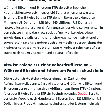
erweitern die Anlagemöglichkeiten.
Während Bitcoin- und Ethereum-ETFs derzeit erhebliche
Kapitalabflüsse verzeichnen, erlebt Solana einen unerwarteten
Triumph: Der Bitwise Solana ETF zieht in Rekordzeit Hunderte
Millionen US-Dollar an. Mit über 545 Millionen US-Dollar an
Nettozuflüssen seit seiner Einführung stellt er viele Konkurrenten in
den Schatten – und das trotz rückläufiger Marktpreise. Diese
Entwicklung signalisiert nicht nur eine wachsende institutionelle
Zuversicht in Solana, sondern auch eine mögliche Verschiebung der
Kräfteverhältnisse im Krypto-ETF-Markt. Anleger scheinen auf der
Suche nach neuen Chancen – und Solana liefert sie.
Bitwise Solana ETF zieht Rekordzuflüsse an –
Während Bitcoin und Ethereum Fonds schwächeln
Die Kryptomärkte stehen wieder einmal im Zentrum der
Aufmerksamkeit, denn während etablierte Größen wie Bitcoin und
Ethereum derzeit mit massiven Abflüssen aus ihren ETFs kämpfen,
feiert der Bitwise Solana ETF ein beeindruckendes
Debüt
: Bereits in
der ersten Woche nach Handelsstart flossen über 126 Millionen US-
Dollar in das Produkt, insgesamt sind es seit der Listung mehr als