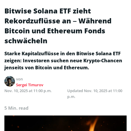
Bitwise Solana ETF zieht
Rekordzuflüsse an – Während
Bitcoin und Ethereum Fonds
schwächeln
Starke Kapitalzuflüsse in den Bitwise Solana ETF
zeigen: Investoren suchen neue Krypto-Chancen
jenseits von Bitcoin und Ethereum.
von
Sergei Timurov
Nov. 10, 2025 at 11:00 p.m.
Updated
Nov. 10, 2025 at 11:00
p.m.
5 Min. read