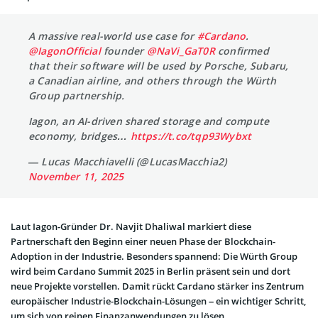
A massive real-world use case for
#Cardano
.
@IagonOfficial
founder
@NaVi_GaT0R
confirmed
that their software will be used by Porsche, Subaru,
a Canadian airline, and others through the Würth
Group partnership.
Iagon, an AI-driven shared storage and compute
economy, bridges…
https://t.co/tqp93Wybxt
— Lucas Macchiavelli (@LucasMacchia2)
November 11, 2025
Laut Iagon-Gründer Dr. Navjit Dhaliwal markiert diese
Partnerschaft den Beginn einer neuen Phase der Blockchain-
Adoption in der Industrie. Besonders spannend: Die Würth Group
wird beim Cardano Summit 2025 in Berlin präsent sein und dort
neue Projekte vorstellen. Damit rückt Cardano stärker ins Zentrum
europäischer Industrie-Blockchain-Lösungen – ein wichtiger Schritt,
um sich von reinen Finanzanwendungen zu lösen.