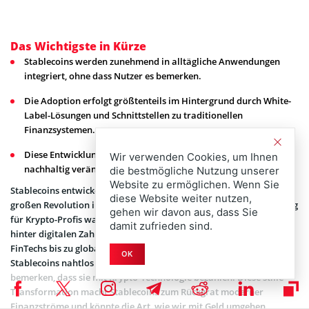
Das Wichtigste in Kürze
Stablecoins werden zunehmend in alltägliche Anwendungen
integriert, ohne dass Nutzer es bemerken.
Die Adoption erfolgt größtenteils im Hintergrund durch White-
Label-Lösungen und Schnittstellen zu traditionellen
Finanzsystemen.
Diese Entwicklung könnte Finanzmärkte und Geschäftsmodelle
Wir verwenden Cookies, um Ihnen
nachhaltig verändern.
die bestmögliche Nutzung unserer
Website zu ermöglichen. Wenn Sie
Stablecoins entwickeln sich leise, aber unaufhaltsam zur nächsten
diese Website weiter nutzen,
großen Revolution im Zahlungsverkehr. Was einst nur ein Werkzeug
gehen wir davon aus, dass Sie
für Krypto-Profis war, wird nun zur unsichtbaren Infrastruktur
damit zufrieden sind.
hinter digitalen Zahlungen weltweit. Immer mehr Anbieter – von
FinTechs bis zu globalen Zahlungsdienstleistern – integrieren
OK
Stablecoins nahtlos in ihre Systeme, sodass Nutzer gar nicht
bemerken, dass sie mit Krypto-Technologie bezahlen. Diese stille
Transformation macht Stablecoins zum Rückgrat moderner
Finanzströme und könnte die Art, wie wir mit Geld umgehen,