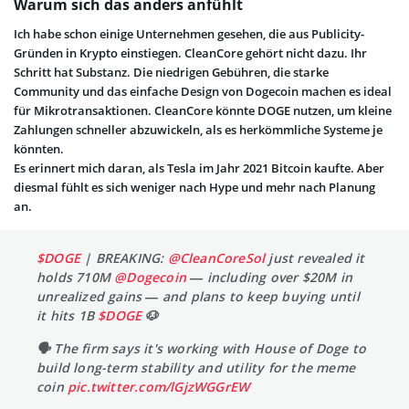
Warum sich das anders anfühlt
Ich habe schon einige Unternehmen gesehen, die aus Publicity-
Gründen in Krypto einstiegen. CleanCore gehört nicht dazu. Ihr
Schritt hat Substanz. Die niedrigen Gebühren, die starke
Community und das einfache Design von Dogecoin machen es ideal
für Mikrotransaktionen. CleanCore könnte DOGE nutzen, um kleine
Zahlungen schneller abzuwickeln, als es herkömmliche Systeme je
könnten.
Es erinnert mich daran, als Tesla im Jahr 2021 Bitcoin kaufte. Aber
diesmal fühlt es sich weniger nach Hype und mehr nach Planung
an.
$DOGE
| BREAKING:
@CleanCoreSol
just revealed it
holds 710M
@Dogecoin
— including over $20M in
unrealized gains — and plans to keep buying until
it hits 1B
$DOGE
🐶
🗣️ The firm says it's working with House of Doge to
build long-term stability and utility for the meme
coin
pic.twitter.com/lGjzWGGrEW