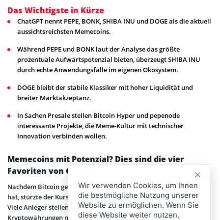
Das Wichtigste in Kürze
ChatGPT nennt PEPE, BONK, SHIBA INU und DOGE als die aktuell
aussichtsreichsten Memecoins.
Während PEPE und BONK laut der Analyse das größte
prozentuale Aufwärtspotenzial bieten, überzeugt SHIBA INU
durch echte Anwendungsfälle im eigenen Ökosystem.
DOGE bleibt der stabile Klassiker mit hoher Liquidität und
breiter Marktakzeptanz.
In Sachen Presale stellen Bitcoin Hyper und pepenode
interessante Projekte, die Meme-Kultur mit technischer
Innovation verbinden wollen.
Memecoins mit Potenzial? Dies sind die vier
Favoriten von CHatGPT
Wir verwenden Cookies, um Ihnen
Nachdem Bitcoin gestern morgen ein neues Allzeithoch gebildet
die bestmögliche Nutzung unserer
hat, stürzte der Kurs am Nachmittag auf rund 121.000 US-Dollar.
Website zu ermöglichen. Wenn Sie
Viele Anleger stellen sich nun die Frage, bei welchen
diese Website weiter nutzen,
Kryptowährungen man einsteigen könnte.