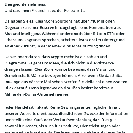
Energieunternehmens.
Und das, mein Freund, ist echter Fortschritt.
Da haben Sie es. CleanCore Solutions hat über 710 Millionen
Dogecoin zu seiner Reserve hinzugefügt – eine Kombination aus
Mut und Intelligenz. Während andere noch über Bitcoin-ETFs oder
Ethereum-Upgrades sprechen, arbeitet CleanCore im Hintergrund
an einer Zukunft, in der Meme-Coins echte Nutzung finden.
Das erinnert daran, dass Krypto mehr ist als Zahlen und
Diagramme. Es geht um Ideen, die sich nicht in die Witz-Ecke
drängen lassen. CleanCore könnte beweisen, dass Vision und
Gemeinschaft Märkte bewegen können. Also, wenn Sie das Shiba-
Inu-Logo das nächste Mal sehen, werfen Sie vielleicht einen zweiten
Blick darauf. Denn irgendwo da draußen besitzt bereits ein
Milliarden-Dollar-Unternehmen es.
Jeder Handel ist riskant. Keine Gewinngarantie. Jeglicher Inhalt
unserer Webseite dient ausschliesslich dem Zwecke der Information
und stellt keine Kauf- oder Verkaufsempfehlung dar. Dies gilt
sowohl für Assets, als auch für Produkte, Dienstleistungen oder
anderweitige Investments. Die Meinungen, welche auf dieser Seite