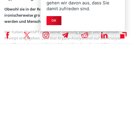
gehen wir davon aus, dass Sie
damit zufrieden sind.
Obwohl sie in der Regel wertlos sind, haben Memecoins
ironischerweise großes Kurspotenzial – da sie von Hype getrieben
OK
werden und Menschen gierig nach schnellem Reichtum sind.
Wir haben ChatGPT nach seiner Meinung gefragt und folgenden
Prompt eingegeben:
„Du bist Krypto-Analyst und auf die Analyse
von Memecoins spezialisiert. Ich möchte, dass du mir 4 Memecoins
mit dem größten Kurspotenzial für 2025 nennst. Beziehe alle
möglichen Faktoren in deine Entscheidung mit ein und begründe
deine Antwort. Nimm dir Zeit für die Bearbeitung und arbeite
gewissenhaft.“
Nach knapp zwei Minuten Nachdenkzeit hat die KI vier Projekte
identifiziert und zeitgleich natürlich vor üblichen Risiken beim
Handel mit Meme-Kryptowährungen gewarnt.
„Memecoins sind
extrem volatil. Investiere nur Geld, dessen Verlust du verkraften
kannst.“
Für seine Auswahl hat der Chatbot zentrale Faktoren wie
Marktkapitalisierung, Liquidität, Exchange-Listings, On-Chain-
Aktivität, Tokenomics, Entwickler-Engagement, Community-