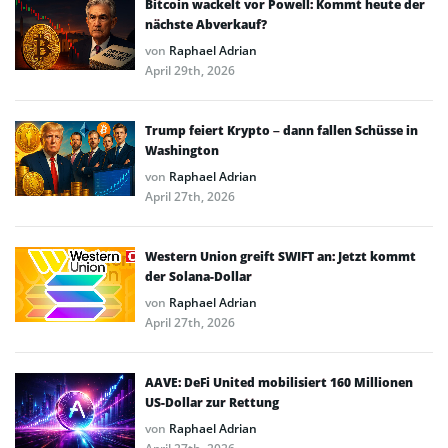
Bitcoin wackelt vor Powell: Kommt heute der
nächste Abverkauf?
von
Raphael Adrian
April 29th, 2026
Trump feiert Krypto – dann fallen Schüsse in
Washington
von
Raphael Adrian
April 27th, 2026
Western Union greift SWIFT an: Jetzt kommt
der Solana-Dollar
von
Raphael Adrian
April 27th, 2026
AAVE: DeFi United mobilisiert 160 Millionen
US-Dollar zur Rettung
von
Raphael Adrian