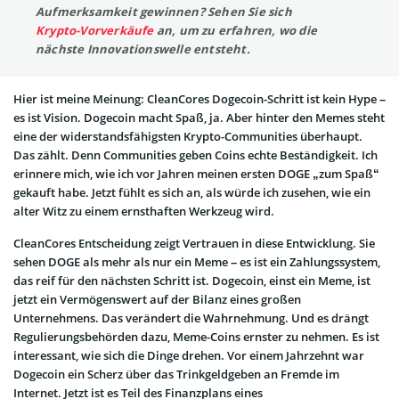
Aufmerksamkeit gewinnen? Sehen Sie sich
Krypto-Vorverkäufe
an, um zu erfahren, wo die
nächste Innovationswelle entsteht.
Hier ist meine Meinung: CleanCores Dogecoin-Schritt ist kein Hype –
es ist Vision. Dogecoin macht Spaß, ja. Aber hinter den Memes steht
eine der widerstandsfähigsten Krypto-Communities überhaupt.
Das zählt. Denn Communities geben Coins echte Beständigkeit. Ich
erinnere mich, wie ich vor Jahren meinen ersten DOGE „zum Spaß“
gekauft habe. Jetzt fühlt es sich an, als würde ich zusehen, wie ein
alter Witz zu einem ernsthaften Werkzeug wird.
CleanCores Entscheidung zeigt Vertrauen in diese Entwicklung. Sie
sehen DOGE als mehr als nur ein Meme – es ist ein Zahlungssystem,
das reif für den nächsten Schritt ist. Dogecoin, einst ein Meme, ist
jetzt ein Vermögenswert auf der Bilanz eines großen
Unternehmens. Das verändert die Wahrnehmung. Und es drängt
Regulierungsbehörden dazu, Meme-Coins ernster zu nehmen. Es ist
interessant, wie sich die Dinge drehen. Vor einem Jahrzehnt war
Dogecoin ein Scherz über das Trinkgeldgeben an Fremde im
Internet. Jetzt ist es Teil des Finanzplans eines