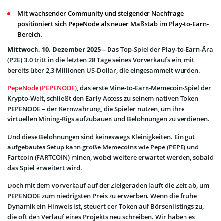
Mit wachsender Community und steigender Nachfrage
positioniert sich PepeNode als neuer Maßstab im Play-to-Earn-
Bereich.
Mittwoch, 10. Dezember 2025 –
Das Top-Spiel der Play-to-Earn-Ära
(P2E) 3.0 tritt in die letzten 28 Tage seines Vorverkaufs ein, mit
bereits über 2,3 Millionen US-Dollar, die eingesammelt wurden.
PepeNode (PEPENODE)
, das erste Mine-to-Earn-Memecoin-Spiel der
Krypto-Welt, schließt den Early Access zu seinem nativen Token
PEPENODE – der Kernwährung, die Spieler nutzen, um ihre
virtuellen Mining-Rigs aufzubauen und Belohnungen zu verdienen.
Und diese Belohnungen sind keineswegs Kleinigkeiten. Ein gut
aufgebautes Setup kann große Memecoins wie Pepe (PEPE) und
Fartcoin (FARTCOIN) minen, wobei weitere erwartet werden, sobald
das Spiel erweitert wird.
Doch mit dem Vorverkauf auf der Zielgeraden läuft die Zeit ab, um
PEPENODE zum niedrigsten Preis zu erwerben. Wenn die frühe
Dynamik ein Hinweis ist, steuert der Token auf Börsenlistings zu,
die oft den Verlauf eines Projekts neu schreiben. Wir haben es