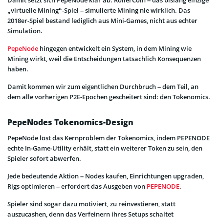
„virtuelle Mining“-Spiel – simulierte Mining nie wirklich. Das
2018er-Spiel bestand lediglich aus Mini-Games, nicht aus echter
Simulation.
PepeNode
hingegen entwickelt ein System, in dem Mining wie
Mining wirkt, weil die Entscheidungen tatsächlich Konsequenzen
haben.
Damit kommen wir zum eigentlichen Durchbruch – dem Teil, an
dem alle vorherigen P2E-Epochen gescheitert sind: den Tokenomics.
PepeNodes Tokenomics-Design
PepeNode löst das Kernproblem der Tokenomics, indem PEPENODE
echte In-Game-Utility erhält, statt ein weiterer Token zu sein, den
Spieler sofort abwerfen.
Jede bedeutende Aktion – Nodes kaufen, Einrichtungen upgraden,
Rigs optimieren – erfordert das Ausgeben von
PEPENODE
.
Spieler sind sogar dazu motiviert, zu reinvestieren, statt
auszucashen, denn das Verfeinern ihres Setups schaltet