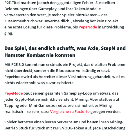
P2E-Titel machten jedoch den gegenteiligen Fehler. Sie stellten
Belohnungen über Gameplay, und ihre Token-Modelle
verwässerten den Wert, je mehr Spieler hinzukamen – der
Zusammenbruch war unvermeidlich. Jahrelang bot kein Projekt
eine echte Lösung für diese Probleme, bis
PepeNode
in Entwicklung
ging.
Das Spiel, das endlich schafft, was Axie, StepN und
Hamster Kombat nie konnten
Mit P2E 3.0 kommt nun erstmals ein Projekt, das die alten Probleme
nicht überdeckt, sondern die Blaupause vollständig ersetzt.
PepeNode wird als Vorreiter dieser Veränderung gehandelt, weil es
nichts wiederholt, was zuvor existierte.
PepeNode
baut seinen gesamten Gameplay-Loop um etwas, das
jeder Krypto-Native instinktiv versteht: Mining. Aber statt es auf
Tapping oder Mini-Games zu reduzieren, simuliert es Mining
realistisch – so sehr, dass
Vergleiche zu Factorio
gezogen werden.
Spieler betreten einen leeren Serverraum und bauen ihren Mining-
Betrieb Stück für Stück mit PEPENODE-Token auf. Jede Entscheidung