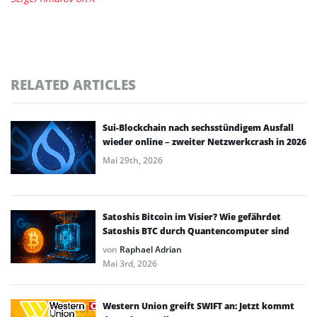
RELATED ARTICLES
Sui-Blockchain nach sechsstündigem Ausfall
wieder online – zweiter Netzwerkcrash in 2026
Mai 29th, 2026
Satoshis Bitcoin im Visier? Wie gefährdet
Satoshis BTC durch Quantencomputer sind
von
Raphael Adrian
Mai 3rd, 2026
Western Union greift SWIFT an: Jetzt kommt