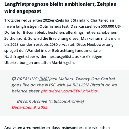
Langfristprognose bleibt ambitioniert, Zeitplan
wird angepasst
Trotz des reduzierten 2025er-Ziels hält Standard Chartered an
ihrem langfristigen Optimismus fest: Das Kursziel von 500.000 US-
Dollar für Bitcoin bleibt bestehen, allerdings mit verschobenem
Zeithorizont. So wird die Erreichung dieser Marke nun nicht mehr
bis 2028, sondern erst bis 2030 erwartet. Diese Neubewertung
spiegelt den Wandel in der Betrachtung fundamentaler
Nachfragetreiber wider, herausgelöst aus kurzfristigen
Übertreibungen und alten Marktregeln.
💥 BREAKING: 🇺🇸 Jack Mallers' Twenty One Capital
goes live on the NYSE with $4 BILLION Bitcoin on its
balance sheet
pic.twitter.com/EEvKoKAi9o
— Bitcoin Archive (@BitcoinArchive)
December 9, 2025
Analysten argumentieren, dass insbesondere die zyklischen