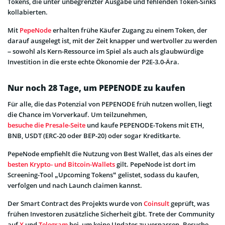
Tokens, die unter unbegrenzter Ausgabe und fehlenden Token-Sinks
kollabierten.
Mit
PepeNode
erhalten frühe Käufer Zugang zu einem Token, der
darauf ausgelegt ist, mit der Zeit knapper und wertvoller zu werden
– sowohl als Kern-Ressource im Spiel als auch als glaubwürdige
Investition in die erste echte Ökonomie der P2E-3.0-Ära.
Nur noch 28 Tage, um PEPENODE zu kaufen
Für alle, die das Potenzial von PEPENODE früh nutzen wollen, liegt
die Chance im Vorverkauf. Um teilzunehmen,
besuche die Presale-Seite
und kaufe PEPENODE-Tokens mit ETH,
BNB, USDT (ERC-20 oder BEP-20) oder sogar Kreditkarte.
PepeNode empfiehlt die Nutzung von Best Wallet, das als eines der
besten Krypto- und Bitcoin-Wallets
gilt. PepeNode ist dort im
Screening-Tool „Upcoming Tokens“ gelistet, sodass du kaufen,
verfolgen und nach Launch claimen kannst.
Der Smart Contract des Projekts wurde von
Coinsult
geprüft, was
frühen Investoren zusätzliche Sicherheit gibt. Trete der Community
auf
X
und
Telegram
bei, um keine Updates zu verpassen. Besuche