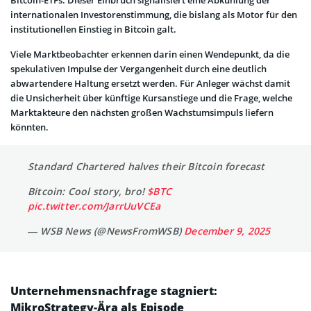
Bitcoin-ETFs. Dieser Einbruch signalisiert eine Abkühlung der
internationalen Investorenstimmung, die bislang als Motor für den
institutionellen Einstieg in Bitcoin galt.
Viele Marktbeobachter erkennen darin einen Wendepunkt, da die
spekulativen Impulse der Vergangenheit durch eine deutlich
abwartendere Haltung ersetzt werden. Für Anleger wächst damit
die Unsicherheit über künftige Kursanstiege und die Frage, welche
Marktakteure den nächsten großen Wachstumsimpuls liefern
könnten.
Standard Chartered halves their Bitcoin forecast
Bitcoin: Cool story, bro!
$BTC
pic.twitter.com/JarrUuVCEa
— WSB News (@NewsFromWSB)
December 9, 2025
Unternehmensnachfrage stagniert:
MikroStrategy-Ära als Episode