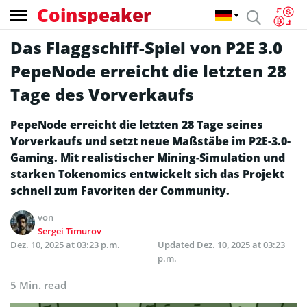
Coinspeaker
Das Flaggschiff-Spiel von P2E 3.0
PepeNode erreicht die letzten 28
Tage des Vorverkaufs
PepeNode erreicht die letzten 28 Tage seines
Vorverkaufs und setzt neue Maßstäbe im P2E-3.0-
Gaming. Mit realistischer Mining-Simulation und
starken Tokenomics entwickelt sich das Projekt
schnell zum Favoriten der Community.
von
Sergei Timurov
Dez. 10, 2025 at 03:23 p.m.
Updated
Dez. 10, 2025 at 03:23
p.m.
5 Min. read