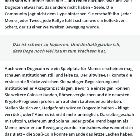
doch sind wir immer noch hier – und reden darüber. Warum? Weil
Dogecoin etwas hat, das andere nicht haben – Seele. Die
Community jagt nicht dem Hype hinterher. Sie erschafft ihn. Jeder
Meme, jeder Tweet, jede Rallye fühlt sich an wie ein kollektiver
Scherz, der zu einer weltweiten Bewegung wurde.
Das ist schwer zu kopieren. Und deshalb glaube ich,
dass Doge noch viel Raum zum Wachsen hat.
Auch wenn Dogecoin wie ein Spielplatz für Memes erscheinen mag,
schauen Institutionen still und leise zu. Der Bitwise-ETF könnte die
erste echte Brücke zwischen Kleinanleger-Begeisterung und
institutioneller Akzeptanz schlagen. Bevor Sie einsteigen, können
Sie weitere Coins erkunden, Börsen vergleichen und die neuesten
Krypto-Prognosen prüfen, um auf dem Laufenden zu bleiben.
Stellen Sie sich vor, Hedgefonds würden Dogecoin halten – klingt
verrückt, oder? Aber es ist nicht mehr unmöglich. Dasselbe geschah
mit Bitcoin, Ethereum und Solana. Jeder große Trend begann als
Meme, bevor er zur Bewegung wurde. Ironischerweise wendet sich
das Blatt – die Spaß-Coin könnte am Ende das letzte Lachen haben.