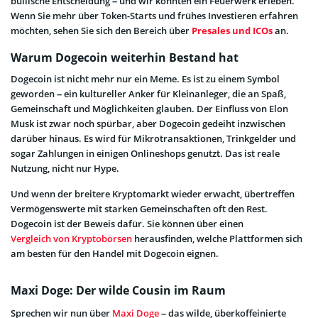
bullische Entscheidung – und wir könnten ein Feuerwerk erleben.
Wenn Sie mehr über Token-Starts und frühes Investieren erfahren
möchten, sehen Sie sich den Bereich über
Presales und ICOs
an.
Warum Dogecoin weiterhin Bestand hat
Dogecoin ist nicht mehr nur ein Meme. Es ist zu einem Symbol
geworden – ein kultureller Anker für Kleinanleger, die an Spaß,
Gemeinschaft und Möglichkeiten glauben. Der Einfluss von Elon
Musk ist zwar noch spürbar, aber Dogecoin gedeiht inzwischen
darüber hinaus. Es wird für Mikrotransaktionen, Trinkgelder und
sogar Zahlungen in einigen Onlineshops genutzt. Das ist reale
Nutzung, nicht nur Hype.
Und wenn der breitere Kryptomarkt wieder erwacht, übertreffen
Vermögenswerte mit starken Gemeinschaften oft den Rest.
Dogecoin ist der Beweis dafür. Sie können über einen
Vergleich von Kryptobörsen
herausfinden, welche Plattformen sich
am besten für den Handel mit Dogecoin eignen.
Maxi Doge: Der wilde Cousin im Raum
Sprechen wir nun über
Maxi Doge
– das wilde, überkoffeinierte