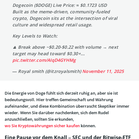
Dogecoin ($DOGE) Live Price: ≈ $0.1723 USD
Built as the meme-driven, community-fueled
crypto, Dogecoin sits at the intersection of viral
culture and widespread retail usage.
Key Levels to Watch:
🔼 Break above ~$0.20-$0.22 with volume → next
target may head toward $0.30+…
pic.twitter.com/AIqD4GYHMg
— Royal smith (@itzroyalsmith)
November 11, 2025
Die Energie von Doge fühlt sich derzeit ruhig an, aber sie ist
bedeutungsvoll. Hier treffen Gemeinschaft und Währung
aufeinander, und diese Kombination überrascht Skeptiker immer
wieder. Wenn Sie darüber nachdenken, sich dem Rudel
anzuschließen, sollten Sie erkunden,
wo Sie Kryptowährungen sicher kaufen
können.
Eine Pause vor dem Knall – SEC und der Bitwise-ETF