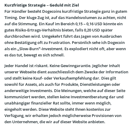
Kurzfristige Strategie – Geduld mit Ziel
Für Händler besteht Dogecoins kurzfristige Strategie ganz in gutem
Timing. Der kluge Zug ist, auf das Handelsvolumen zu achten, nicht
auf die Stimmung. Ein Kauf im Bereich 0,15 – 0,16 USD könnte ein
gutes Risiko-Ertrags-Verhältnis bieten, falls 0,20 USD später
durchbrochen wird. Umgekehrt führt das Jagen von Ausbrüchen
ohne Bestätigung oft zu Frustration. Persönlich sehe ich Dogecoin
als ein „Slow-Burn“-Investment. Es explodiert nicht oft, aber wenn
es das tut, bewegt es sich schnell.
Jeder Handel ist riskant. Keine Gewinngarantie. Jeglicher Inhalt
unserer Webseite dient ausschliesslich dem Zwecke der Information
und stellt keine Kauf- oder Verkaufsempfehlung dar. Dies gilt
sowohl für Assets, als auch für Produkte, Dienstleistungen oder
anderweitige Investments. Die Meinungen, welche auf dieser Seite
kommuniziert werden, stellen keine Investmentberatung dar und
unabhängiger finanzieller Rat sollte, immer wenn möglich,
eingeholt werden. Diese Website steht Ihnen kostenlos zur
Verfügung, wir erhalten jedoch möglicherweise Provisionen von
den Unternehmen, die wir auf dieser Website anbieten.