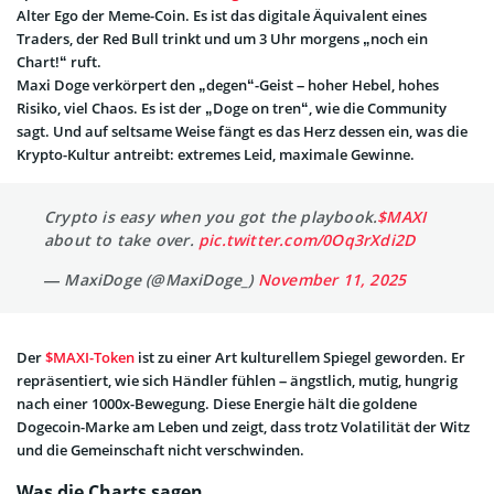
Alter Ego der Meme-Coin. Es ist das digitale Äquivalent eines
Traders, der Red Bull trinkt und um 3 Uhr morgens „noch ein
Chart!“ ruft.
Maxi Doge verkörpert den „degen“-Geist – hoher Hebel, hohes
Risiko, viel Chaos. Es ist der „Doge on tren“, wie die Community
sagt. Und auf seltsame Weise fängt es das Herz dessen ein, was die
Krypto-Kultur antreibt: extremes Leid, maximale Gewinne.
Crypto is easy when you got the playbook.
$MAXI
about to take over.
pic.twitter.com/0Oq3rXdi2D
— MaxiDoge (@MaxiDoge_)
November 11, 2025
Der
$MAXI-Token
ist zu einer Art kulturellem Spiegel geworden. Er
repräsentiert, wie sich Händler fühlen – ängstlich, mutig, hungrig
nach einer 1000x-Bewegung. Diese Energie hält die goldene
Dogecoin-Marke am Leben und zeigt, dass trotz Volatilität der Witz
und die Gemeinschaft nicht verschwinden.
Was die Charts sagen