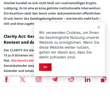
Hierbei handelt es sich nicht bloß um routinemäßiges Krypto-
Lobbying. Es ist eine präzise getimte institutionelle Intervention:
Die Koalition setzt den Senat unter dokumentierten öffentlichen
Druck, bevor das Gesetzgebungsfenster – wie bereits mehrfach –
still und leise zugeht.
Wir verwenden Cookies, um Ihnen
Clarity Act: Gesetzgebungsstatus, legislativer
die bestmögliche Nutzung unserer
Kontext und das Zeitfenster
Website zu ermöglichen. Wenn Sie
diese Website weiter nutzen,
Der CLARITY Act steckt trotz eines positiven Ausschussvotums von
gehen wir davon aus, dass Sie
15 zu 9 Stimmen im Senate Banking Committee weiterhin im Senat
damit zufrieden sind.
fest.
Wie bereits berichtet
, hatte die Aufnahme in den
Senatskalender zwar als Meilenstein gegolten – doch zwischen
OK
Kalender und tatsächlicher Floor-Abstimmung liegt politisch
erheblicher Spielraum, den die Senatsführung bislang nicht genutzt
hat.