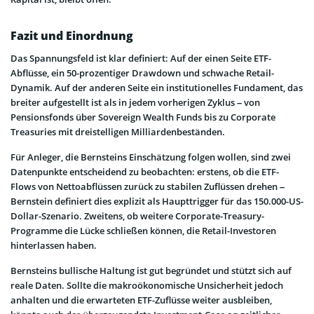
Fazit und Einordnung
Das Spannungsfeld ist klar definiert: Auf der einen Seite ETF-
Abflüsse, ein 50-prozentiger Drawdown und schwache Retail-
Dynamik. Auf der anderen Seite ein institutionelles Fundament, das
breiter aufgestellt ist als in jedem vorherigen Zyklus – von
Pensionsfonds über Sovereign Wealth Funds bis zu Corporate
Treasuries mit dreistelligen Milliardenbeständen.
Für Anleger, die Bernsteins Einschätzung folgen wollen, sind zwei
Datenpunkte entscheidend zu beobachten: erstens, ob die ETF-
Flows von Nettoabflüssen zurück zu stabilen Zuflüssen drehen –
Bernstein definiert dies explizit als Haupttrigger für das 150.000-US-
Dollar-Szenario. Zweitens, ob weitere Corporate-Treasury-
Programme die Lücke schließen können, die Retail-Investoren
hinterlassen haben.
Bernsteins bullische Haltung ist gut begründet und stützt sich auf
reale Daten. Sollte die makroökonomische Unsicherheit jedoch
anhalten und die erwarteten ETF-Zuflüsse weiter ausbleiben,