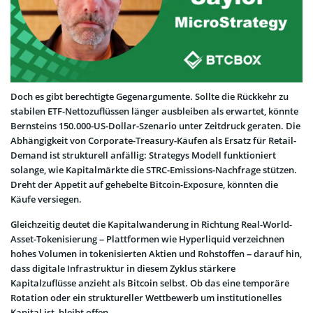
Doch es gibt berechtigte Gegenargumente. Sollte die Rückkehr zu
stabilen ETF-Nettozuflüssen länger ausbleiben als erwartet, könnte
Bernsteins 150.000-US-Dollar-Szenario unter Zeitdruck geraten. Die
Abhängigkeit von Corporate-Treasury-Käufen als Ersatz für Retail-
Demand ist strukturell anfällig: Strategys Modell funktioniert
solange, wie Kapitalmärkte die STRC-Emissions-Nachfrage stützen.
Dreht der Appetit auf gehebelte Bitcoin-Exposure, könnten die
Käufe versiegen.
Gleichzeitig deutet die Kapitalwanderung in Richtung Real-World-
Asset-Tokenisierung – Plattformen wie Hyperliquid verzeichnen
hohes Volumen in tokenisierten Aktien und Rohstoffen – darauf hin,
dass digitale Infrastruktur in diesem Zyklus stärkere
Kapitalzuflüsse anzieht als Bitcoin selbst. Ob das eine temporäre
Rotation oder ein struktureller Wettbewerb um institutionelles
Kapital ist, bleibt offen.