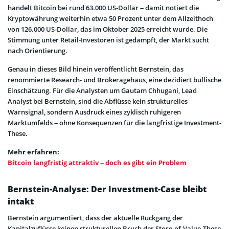
handelt Bitcoin bei rund 63.000 US-Dollar – damit notiert die
Kryptowährung weiterhin etwa 50 Prozent unter dem Allzeithoch
von 126.000 US-Dollar, das im Oktober 2025 erreicht wurde. Die
Stimmung unter Retail-Investoren ist gedämpft, der Markt sucht
nach Orientierung.
Genau in dieses Bild hinein veröffentlicht Bernstein, das
renommierte Research- und Brokeragehaus, eine dezidiert bullische
Einschätzung. Für die Analysten um Gautam Chhugani, Lead
Analyst bei Bernstein, sind die Abflüsse kein strukturelles
Warnsignal, sondern Ausdruck eines zyklisch ruhigeren
Marktumfelds – ohne Konsequenzen für die langfristige Investment-
These.
Mehr erfahren:
Bitcoin langfristig attraktiv – doch es gibt ein Problem
Bernstein-Analyse: Der Investment-Case bleibt
intakt
Bernstein argumentiert, dass der aktuelle Rückgang der
Kapitalzuflüsse keinen strukturellen Bruch der Store-of-Value-These