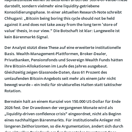
darstellt, sondern vielmehr eine liquidity-getriebene
Konsolidierungsphase. In einer aktuellen Research-Note schreibt
Chhugani: „Bitcoin being boring this cycle should not be held
against it and does not take away from the long term ’store of
value‘ thesis, in our view.“ Die Botschaft ist klar: Langeweile ist
kein Bärenmarkt-Signal.
Der Analyst stützt diese These auf eine erweiterte institutionelle
Basis. Wealth-Management-Plattformen, Broker-Dealer,
Privatbanken, Pensionsfonds und Sovereign Wealth Funds hätten
ihre Bitcoin-Allokationen im Laufe des Jahres ausgebaut.
Gleichzeitig zeigen Glassnode-Daten, dass 61 Prozent des
umlaufenden Bitcoin-Angebots seit mehr als einem Jahr nicht
bewegt wurde – ein Indiz für strukturelles Halten statt taktischer
Rotation.
Bernstein hält an einem Kursziel von 150.000 US-Dollar für Ende
2026 fest. Der Drawdown der vergangenen Monate wird als
„liquidity-driven confidence crisis“ eingeordnet, nicht als Beginn
eines nachhaltigen Bärenmarkts. Für institutionelle Anleger mit
längeren Zeithorizonten, so die Argumentation, ändert sich durch