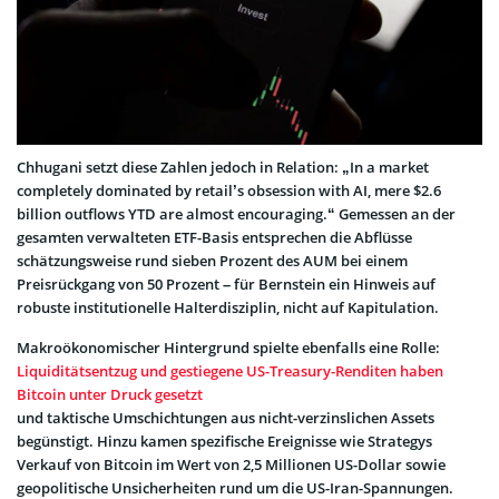
Chhugani setzt diese Zahlen jedoch in Relation: „In a market
completely dominated by retail’s obsession with AI, mere $2.6
billion outflows YTD are almost encouraging.“ Gemessen an der
gesamten verwalteten ETF-Basis entsprechen die Abflüsse
schätzungsweise rund sieben Prozent des AUM bei einem
Preisrückgang von 50 Prozent – für Bernstein ein Hinweis auf
robuste institutionelle Halterdisziplin, nicht auf Kapitulation.
Makroökonomischer Hintergrund spielte ebenfalls eine Rolle:
Liquiditätsentzug und gestiegene US-Treasury-Renditen haben
Bitcoin unter Druck gesetzt
und taktische Umschichtungen aus nicht-verzinslichen Assets
begünstigt. Hinzu kamen spezifische Ereignisse wie Strategys
Verkauf von Bitcoin im Wert von 2,5 Millionen US-Dollar sowie
geopolitische Unsicherheiten rund um die US-Iran-Spannungen.