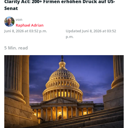
Clarity Act: 200+ Firmen erhöhen Druck auf US-
Senat
von
Raphael Adrian
Juni 8, 2026 at 03:52 p.m.
Updated
Juni 8, 2026 at 03:52
p.m.
5 Min. read