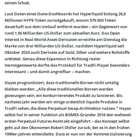
seinen Schub.
Laut Daten eines Dune-Dashboards hat Hyperliquid bislang 26,6
Millionen HYPE-Token zurückgekauft, wovon 579.603 Token
dauerhaft aus dem Umlauf entfernt wurden – ein Gegenwert von
rund 1,56 Milliarden US-Dollar zum aktuellen Kurs. Das Open
Interest in Real-World-Asset-Derivaten erreichte am Dienstag die
Marke von drei Milliarden US-Dollar, nachdem Hyperliquid seit
Oktober 2024 auch Derivate auf Gold, Silber und weitere Rohstoffe
anbietet. Genau diese Expansion in Richtung realer
Vermögenswerte dürfte das Protokoll für TradFi-Player besonders
interessant – und damit angreifbar – machen.
Hayes prognostiziert, dass traditionelle Börsen nicht untätig
bleiben werden: „Alle diese traditionellen Börsen werden
gezwungen sein, ein konkurrierendes Produkt zu lancieren. Bis
nächstes Jahr werden wir einige ordentlich liquide Produkte in
TradFi sehen, die diese Perpetual-Swap-Architektur nutzen.“ Hayes
selbst hat in seiner Funktion als BitMEX-Gründer 2016 den weltweit
ersten Perpetual-Futures-Kontrakt eingeführt – das Konzept selbst
geht auf den Ökonomen Robert Shiller zurück, der es in den frühen
1990er-Jahren entwickelte. Dass er nun vor der Kommerzialisierung