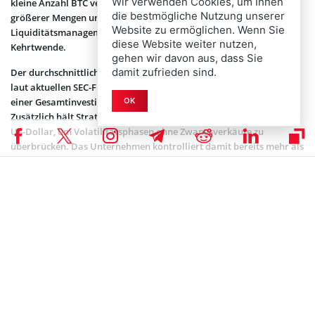
Wir verwenden Cookies, um Ihnen
kleine Anzahl BTC veräußert – der sofortige Rückkauf deutlicher
die bestmögliche Nutzung unserer
größerer Mengen unterstreicht, dass es sich um ein taktisches
Website zu ermöglichen. Wenn Sie
Liquiditätsmanagement handelte, nicht um eine strategische
diese Website weiter nutzen,
Kehrtwende.
gehen wir davon aus, dass Sie
damit zufrieden sind.
Der durchschnittliche Einstandspreis des Gesamtportfolios liegt
laut aktuellen SEC-Filings bei rund 75.680 US-Dollar pro BTC, bei
OK
einer Gesamtinvestition von annähernd 64 Milliarden US-Dollar.
Zusätzlich hält Strategy eine Liquiditätsreserve von 1,0 Milliarden
US-Dollar, um Volatilitätsphasen ohne Zwangsverkäufe zu
überbrücken. Das Unternehmen kontrolliert damit bereits mehr als
2,6 Prozent des auf 21 Millionen Coins begrenzten Bitcoin-Angebots.