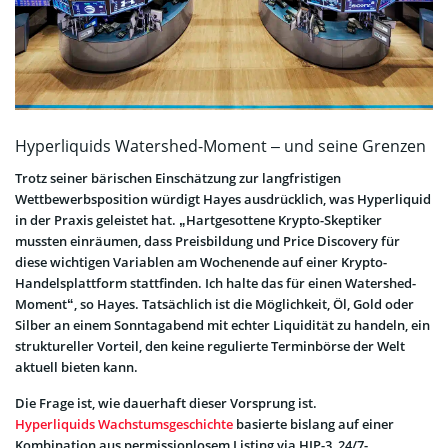
Hyperliquids Watershed-Moment – und seine Grenzen
Trotz seiner bärischen Einschätzung zur langfristigen
Wettbewerbsposition würdigt Hayes ausdrücklich, was Hyperliquid
in der Praxis geleistet hat. „Hartgesottene Krypto-Skeptiker
mussten einräumen, dass Preisbildung und Price Discovery für
diese wichtigen Variablen am Wochenende auf einer Krypto-
Handelsplattform stattfinden. Ich halte das für einen Watershed-
Moment“, so Hayes. Tatsächlich ist die Möglichkeit, Öl, Gold oder
Silber an einem Sonntagabend mit echter Liquidität zu handeln, ein
struktureller Vorteil, den keine regulierte Terminbörse der Welt
aktuell bieten kann.
Die Frage ist, wie dauerhaft dieser Vorsprung ist.
Hyperliquids Wachstumsgeschichte
basierte bislang auf einer
Kombination aus permissionlosem Listing via HIP-3, 24/7-