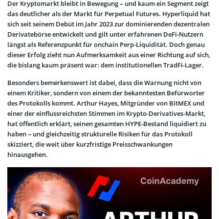
Der Kryptomarkt bleibt in Bewegung – und kaum ein Segment zeigt
das deutlicher als der Markt für Perpetual Futures. Hyperliquid hat
sich seit seinem Debüt im Jahr 2023 zur dominierenden dezentralen
Derivatebörse entwickelt und gilt unter erfahrenen DeFi-Nutzern
längst als Referenzpunkt für onchain Perp-Liquidität. Doch genau
dieser Erfolg zieht nun Aufmerksamkeit aus einer Richtung auf sich,
die bislang kaum präsent war: dem institutionellen TradFi-Lager.
Besonders bemerkenswert ist dabei, dass die Warnung nicht von
einem Kritiker, sondern von einem der bekanntesten Befürworter
des Protokolls kommt. Arthur Hayes, Mitgründer von BitMEX und
einer der einflussreichsten Stimmen im Krypto-Derivatives-Markt,
hat öffentlich erklärt, seinen gesamten HYPE-Bestand liquidiert zu
haben – und gleichzeitig strukturelle Risiken für das Protokoll
skizziert, die weit über kurzfristige Preisschwankungen
hinausgehen.