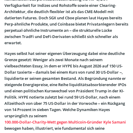
Verfügbarkeit für Indizes und Rohstoffe sowie einer Clearing-
Architektur, die deutlich flexibler ist als das CME-Modell mit
datierten Futures. Doch SGX und Cboe planen laut Hayes bereits
Perp-ähnliche Produkte, und Coinbase bietet Privatanlegern bereits
perpetual-ähnliche Instrumente an – die strukturelle Lücke
zwischen TradFi und DeFi-Derivaten schließt sich schneller als
erwartet.
Hayes selbst hat seiner eigenen Überzeugung dabei eine deutliche
Grenze gesetzt: Weniger als zwei Monate nach seinem
vielbeachteten Essay, in dem er HYPE bis August 2026 auf 150 US-
Dollar taxierte – damals bei einem Kurs von rund 30 US-Dollar –,
liquidierte er seinen gesamten Bestand. Als Begründung nannte er
steigende Energiepreise, eine Reihe liquiditätsabsorbierender IPOs
und einen politischen Kurswechsel von Präsident Trump in der KI-
Politik. HYPE notierte zuletzt bei rund 59 US-Dollar, nach einem
Allzeithoch von über 75 US-Dollar in der Vorwoche – ein Rückgang
von 14 Prozent in sieben Tagen. Welche Dynamiken Hayes
ursprünglich zu seinem
100.000-Dollar-Charity-Wett gegen Multicoin-Gründer Kyle Samani
bewogen haben, illustriert, wie fundamental sich seine