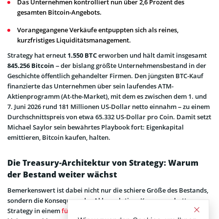
Das Unternehmen kontrolliert nun über 2,6 Prozent des
gesamten Bitcoin-Angebots.
Vorangegangene Verkäufe entpuppten sich als reines,
kurzfristiges Liquiditätsmanagement.
Strategy hat erneut
1.550 BTC
erworben und hält damit insgesamt
845.256 Bitcoin
– der bislang größte Unternehmensbestand in der
Geschichte öffentlich gehandelter Firmen. Den jüngsten BTC-Kauf
finanzierte das Unternehmen über sein laufendes ATM-
Aktienprogramm (At-the-Market), mit dem es zwischen dem 1. und
7. Juni 2026 rund 181 Millionen US-Dollar netto einnahm – zu einem
Durchschnittspreis von etwa 65.332 US-Dollar pro Coin. Damit setzt
Michael Saylor sein bewährtes Playbook fort: Eigenkapital
emittieren, Bitcoin kaufen, halten.
Die Treasury-Architektur von Strategy: Warum
der Bestand weiter wächst
Bemerkenswert ist dabei nicht nur die schiere Größe des Bestands,
sondern die Konsequenz der Akkumulation. Kurz zuvor hatte
Strategy in einem
für viele Anleger überraschenden Schritt
eine