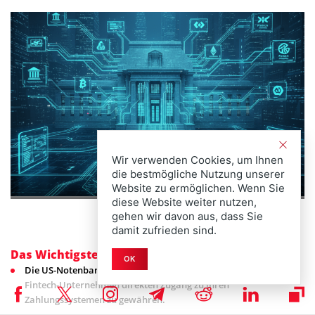
Wir verwenden Cookies, um Ihnen
die bestmögliche Nutzung unserer
Website zu ermöglichen. Wenn Sie
diese Website weiter nutzen,
gehen wir davon aus, dass Sie
damit zufrieden sind.
Das Wichtigste in Kürze
OK
Die US-Notenbank (Federal Reserve) erwägt, Krypto- und
Fintech-Unternehmen direkten Zugang zu ihren
Zahlungssystemen zu gewähren.