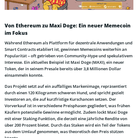
Von Ethereum zu Maxi Doge: Ein neuer Memecoin
im Fokus
Während Ethereum als Plattform für dezentrale Anwendungen und
Smart Contracts etabliert ist, gewinnen Memecoins weiterhin an
Popularität – oft getrieben von Community-Hype und spekulativem
Interesse. Ein aktuelles Beispiel ist Maxi Doge (MAXI), ein neuer
Token, der in seinem Presale bereits über 3,8 Millionen Dollar
einsammeln konnte.
Das Projekt setzt auf ein auffälliges Markenimage, repräsentiert
durch einen 120 Kilogramm schweren Hund, und spricht gezielt
Investoren an, die auf kurzfristige Kurschancen setzen. Der
Vorverkauf ist in verschiedene Preisphasen gegliedert, was frühen
Käufern potenzielle Gewinne ermöglicht. Zudem lockt Maxi Doge
mit einer Staking-Funktion, die derzeit eine jährliche Rendite von
über 200 Prozent bietet. Durch das Staken wird ein Teil der Tokens
aus dem Umlauf genommen, was theoretisch den Preis stützen