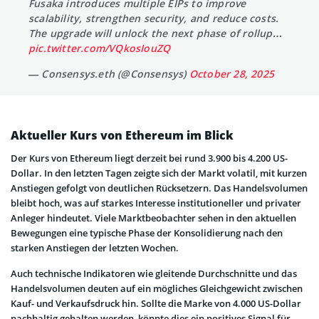
Fusaka introduces multiple EIPs to improve
scalability, strengthen security, and reduce costs.
The upgrade will unlock the next phase of rollup…
pic.twitter.com/VQkosIouZQ
— Consensys.eth (@Consensys)
October 28, 2025
Aktueller Kurs von Ethereum im Blick
Der Kurs von Ethereum liegt derzeit bei rund 3.900 bis 4.200 US-
Dollar. In den letzten Tagen zeigte sich der Markt volatil, mit kurzen
Anstiegen gefolgt von deutlichen Rücksetzern. Das Handelsvolumen
bleibt hoch, was auf starkes Interesse institutioneller und privater
Anleger hindeutet. Viele Marktbeobachter sehen in den aktuellen
Bewegungen eine typische Phase der Konsolidierung nach den
starken Anstiegen der letzten Wochen.
Auch technische Indikatoren wie gleitende Durchschnitte und das
Handelsvolumen deuten auf ein mögliches Gleichgewicht zwischen
Kauf- und Verkaufsdruck hin. Sollte die Marke von 4.000 US-Dollar
nachhaltig gehalten werden, könnte dies ein positives Signal für