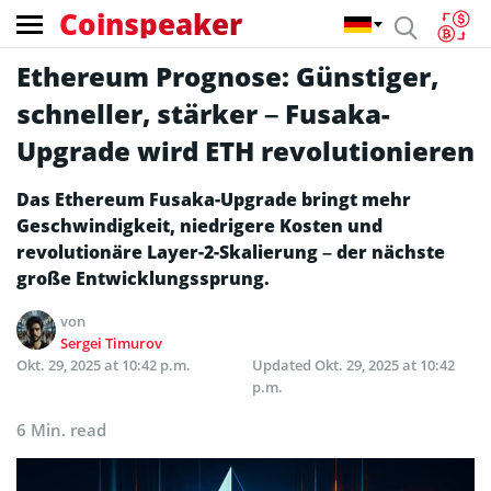
Coinspeaker
Ethereum Prognose: Günstiger,
schneller, stärker – Fusaka-
Upgrade wird ETH revolutionieren
Das Ethereum Fusaka-Upgrade bringt mehr
Geschwindigkeit, niedrigere Kosten und
revolutionäre Layer-2-Skalierung – der nächste
große Entwicklungssprung.
von
Sergei Timurov
Okt. 29, 2025 at 10:42 p.m.
Updated
Okt. 29, 2025 at 10:42
p.m.
6 Min. read