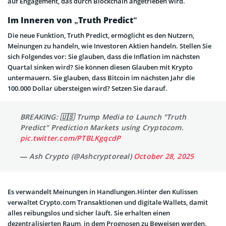
auf Engagement, das durch Blockchain angetrieben wird.
Im Inneren von „Truth Predict“
Die neue Funktion, Truth Predict, ermöglicht es den Nutzern,
Meinungen zu handeln, wie Investoren Aktien handeln. Stellen Sie
sich Folgendes vor: Sie glauben, dass die Inflation im nächsten
Quartal sinken wird? Sie können diesen Glauben mit Krypto
untermauern. Sie glauben, dass Bitcoin im nächsten Jahr die
100.000 Dollar übersteigen wird? Setzen Sie darauf.
BREAKING: 🇺🇸 Trump Media to Launch "Truth
Predict" Prediction Markets using Cryptocom.
pic.twitter.com/PTBLKgqcdP
— Ash Crypto (@Ashcryptoreal)
October 28, 2025
Es verwandelt Meinungen in Handlungen.Hinter den Kulissen
verwaltet Crypto.com Transaktionen und digitale Wallets, damit
alles reibungslos und sicher läuft. Sie erhalten einen
dezentralisierten Raum, in dem Prognosen zu Beweisen werden.