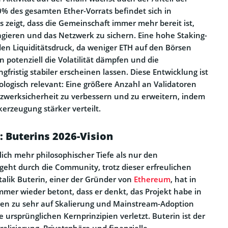
0% des gesamten Ether-Vorrats befindet sich in
s zeigt, dass die Gemeinschaft immer mehr bereit ist,
gagieren und das Netzwerk zu sichern. Eine hohe Staking-
den Liquiditätsdruck, da weniger ETH auf den Börsen
nn potenziell die Volatilität dämpfen und die
ristig stabiler erscheinen lassen. Diese Entwicklung ist
logisch relevant: Eine größere Anzahl an Validatoren
etzwerksicherheit zu verbessern und zu erweitern, indem
kerzeugung stärker verteilt.
 Buterins 2026-Vision
lich mehr philosophischer Tiefe als nur den
eht durch die Community, trotz dieser erfreulichen
talik Buterin, einer der Gründer von
Ethereum
, hat in
mer wieder betont, dass er denkt, das Projekt habe in
en zu sehr auf Skalierung und Mainstream-Adoption
e ursprünglichen Kernprinzipien verletzt. Buterin ist der
alisierung, Privatsphäre und finanzielle