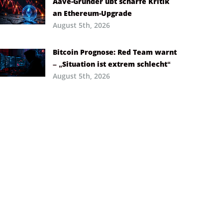
Aave-Gründer übt scharfe Kritik
an Ethereum-Upgrade
August 5th, 2026
Bitcoin Prognose: Red Team warnt
– „Situation ist extrem schlecht“
August 5th, 2026