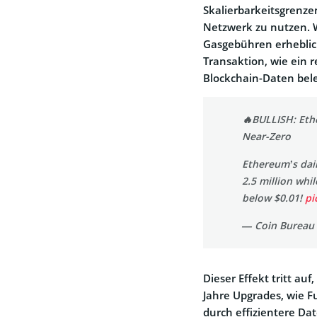
Skalierbarkeitsgrenze
Netzwerk zu nutzen. 
Gasgebühren erheblich
Transaktion, wie ein 
Blockchain-Daten bel
🔥BULLISH: Eth
Near-Zero
Ethereum’s dail
2.5 million whil
below $0.01!
pi
— Coin Bureau
Dieser Effekt tritt au
Jahre Upgrades, wie 
durch effizientere Da