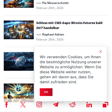
von
Pia Messerschmitt
Februar 20th, 2026
Schluss mit CME-Gaps: Bitcoin-Futures bald
24/7 handelbar
von
Raphael Adrian
Februar 20th, 2026
Wale schieben 82,1 Mio. XRP zu Binance –
Wir verwenden Cookies, um Ihnen
kommt der Kursrutsch?
die bestmögliche Nutzung unserer
von
Michael Sprick
Website zu ermöglichen. Wenn Sie
Februar 18th, 2026
diese Website weiter nutzen,
gehen wir davon aus, dass Sie
damit zufrieden sind.
XRP-News: Garlinghouse räumt Stablecoin-
Zweifel aus
OK
von
Michael Sprick
Februar 15th, 2026