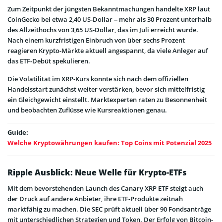
Zum Zeitpunkt der jüngsten Bekanntmachungen handelte XRP laut
CoinGecko bei etwa 2,40 US-Dollar – mehr als 30 Prozent unterhalb
des Allzeithochs von 3,65 US-Dollar, das im Juli erreicht wurde.
Nach einem kurzfristigen Einbruch von über sechs Prozent
reagieren Krypto-Märkte aktuell angespannt, da viele Anleger auf
das ETF-Debüt spekulieren.
Die Volatilität im XRP-Kurs könnte sich nach dem offiziellen
Handelsstart zunächst weiter verstärken, bevor sich mittelfristig
ein Gleichgewicht einstellt. Marktexperten raten zu Besonnenheit
und beobachten Zuflüsse wie Kursreaktionen genau.
Guide:
Welche Kryptowährungen kaufen: Top Coins mit Potenzial 2025
Ripple Ausblick: Neue Welle für Krypto-ETFs
Mit dem bevorstehenden Launch des Canary XRP ETF steigt auch
der Druck auf andere Anbieter, ihre ETF-Produkte zeitnah
marktfähig zu machen. Die SEC prüft aktuell über 90 Fondsanträge
mit unterschiedlichen Strategien und Token. Der Erfolg von Bitcoin-