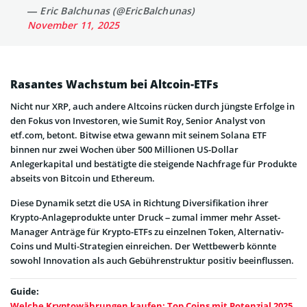
— Eric Balchunas (@EricBalchunas)
November 11, 2025
Rasantes Wachstum bei Altcoin-ETFs
Nicht nur XRP, auch andere Altcoins rücken durch jüngste Erfolge in
den Fokus von Investoren, wie Sumit Roy, Senior Analyst von
etf.com, betont. Bitwise etwa gewann mit seinem Solana ETF
binnen nur zwei Wochen über 500 Millionen US-Dollar
Anlegerkapital und bestätigte die steigende Nachfrage für Produkte
abseits von Bitcoin und Ethereum.
Diese Dynamik setzt die USA in Richtung Diversifikation ihrer
Krypto-Anlageprodukte unter Druck – zumal immer mehr Asset-
Manager Anträge für Krypto-ETFs zu einzelnen Token, Alternativ-
Coins und Multi-Strategien einreichen. Der Wettbewerb könnte
sowohl Innovation als auch Gebührenstruktur positiv beeinflussen.
Guide:
Welche Kryptowährungen kaufen: Top Coins mit Potenzial 2025