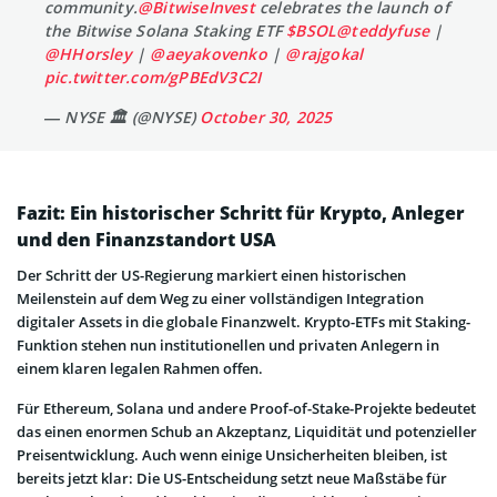
community.
@BitwiseInvest
celebrates the launch of
the Bitwise Solana Staking ETF
$BSOL
@teddyfuse
|
@HHorsley
|
@aeyakovenko
|
@rajgokal
pic.twitter.com/gPBEdV3C2I
— NYSE 🏛 (@NYSE)
October 30, 2025
Fazit: Ein historischer Schritt für Krypto, Anleger
und den Finanzstandort USA
Der Schritt der US-Regierung markiert einen historischen
Meilenstein auf dem Weg zu einer vollständigen Integration
digitaler Assets in die globale Finanzwelt. Krypto-ETFs mit Staking-
Funktion stehen nun institutionellen und privaten Anlegern in
einem klaren legalen Rahmen offen.
Für Ethereum, Solana und andere Proof-of-Stake-Projekte bedeutet
das einen enormen Schub an Akzeptanz, Liquidität und potenzieller
Preisentwicklung. Auch wenn einige Unsicherheiten bleiben, ist
bereits jetzt klar: Die US-Entscheidung setzt neue Maßstäbe für