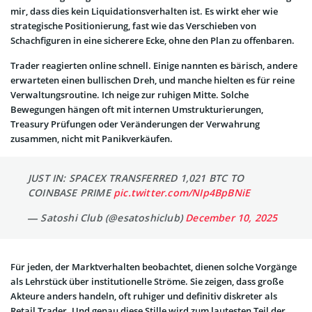
mir, dass dies kein Liquidationsverhalten ist. Es wirkt eher wie
strategische Positionierung, fast wie das Verschieben von
Schachfiguren in eine sicherere Ecke, ohne den Plan zu offenbaren.
Trader reagierten online schnell. Einige nannten es bärisch, andere
erwarteten einen bullischen Dreh, und manche hielten es für reine
Verwaltungsroutine. Ich neige zur ruhigen Mitte. Solche
Bewegungen hängen oft mit internen Umstrukturierungen,
Treasury Prüfungen oder Veränderungen der Verwahrung
zusammen, nicht mit Panikverkäufen.
JUST IN: SPACEX TRANSFERRED 1,021 BTC TO
COINBASE PRIME
pic.twitter.com/NIp4BpBNiE
— Satoshi Club (@esatoshiclub)
December 10, 2025
Für jeden, der Marktverhalten beobachtet, dienen solche Vorgänge
als Lehrstück über institutionelle Ströme. Sie zeigen, dass große
Akteure anders handeln, oft ruhiger und definitiv diskreter als
Retail Trader. Und genau diese Stille wird zum lautesten Teil der