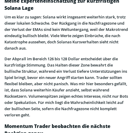
Meine Experteneinschätzung zur kurzfristigen
Solana Lage
Um es klar zu sagen: Solana wirkt insgesamt weiterhin stark, trotz
dieser lokalen Schwäche. Der Rückgang in die Nachfragezone und
der Verlust der EMAs sind kein Weltuntergang, weil der Makrotrend
eindeutig bullisch bleibt. Viele Werte zeigen Einbrüche, die nach
Katastrophe aussehen, doch Solanas Kursverhalten sieht nicht
danach aus.
Der Abprall im Bereich 126 bis 128 Dollar entscheidet über die
kurzfristige Stimmung. Das Halten dieser Zone bewahrt die
bullische Struktur, während ein Verlust tiefere Unterstützungen ins
Spiel bringt, bevor ein neuer Angriff starten kann. Trader sollten
flexibel bleiben, aber nicht panisch. Was mir hier besonders gefällt,
ist, dass Solana weiterhin Käufer anzieht, selbst während
Rücksetzern. Volumenspitzen zeigen echtes Interesse, nicht nur Bots
oder Spekulation. Für mich liegt die Wahrscheinlichkeit leicht auf
der bullischen Seite, sofern die Nachfragezone nicht komplett
verloren geht.
Momentum Trader beobachten die nächste