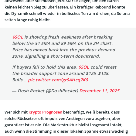
abwesend, aber sie müssen jetzt Stärke zeigen, um den Bären
keinen leichten Sieg zu überlassen. Ein kräftiger Rebound könnte
die Dynamik schnell wieder in bullisches Terrain drehen, da Solana
selten lange ruhig bleibt.
$SOL
is showing fresh weakness after breaking
below the 34 EMA and 89 EMA on the 2H chart.
Price has moved back into the previous demand
zone, signalling a short-term downtrend.
If buyers fail to hold this area,
$SOL
could retest
the broader support zone around $126–$128.
Bulls…
pic.twitter.com/gr9AHcq2K6
— Dosh Rocket (@DoshRocket)
December 11, 2025
Wer sich mit
Krypto Prognosen
beschäftigt, weiß bereits, dass
solche Rücksetzer oft impulsiven Anstiegen vorausgehen, aber
garantiert ist es nie. Die Marktstruktur bleibt insgesamt intakt,
auch wenn die Stimmung in dieser lokalen Spanne etwas wackelig