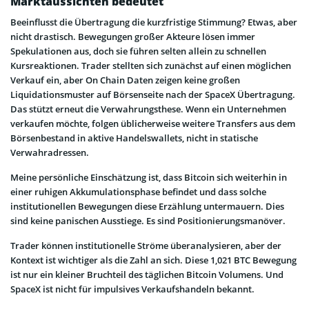
Marktaussichten bedeutet
Beeinflusst die Übertragung die kurzfristige Stimmung? Etwas, aber
nicht drastisch. Bewegungen großer Akteure lösen immer
Spekulationen aus, doch sie führen selten allein zu schnellen
Kursreaktionen. Trader stellten sich zunächst auf einen möglichen
Verkauf ein, aber On Chain Daten zeigen keine großen
Liquidationsmuster auf Börsenseite nach der SpaceX Übertragung.
Das stützt erneut die Verwahrungsthese. Wenn ein Unternehmen
verkaufen möchte, folgen üblicherweise weitere Transfers aus dem
Börsenbestand in aktive Handelswallets, nicht in statische
Verwahradressen.
Meine persönliche Einschätzung ist, dass Bitcoin sich weiterhin in
einer ruhigen Akkumulationsphase befindet und dass solche
institutionellen Bewegungen diese Erzählung untermauern. Dies
sind keine panischen Ausstiege. Es sind Positionierungsmanöver.
Trader können institutionelle Ströme überanalysieren, aber der
Kontext ist wichtiger als die Zahl an sich. Diese 1,021 BTC Bewegung
ist nur ein kleiner Bruchteil des täglichen Bitcoin Volumens. Und
SpaceX ist nicht für impulsives Verkaufshandeln bekannt.