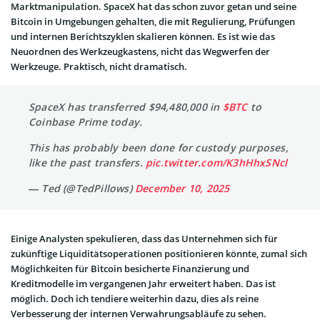
Marktmanipulation. SpaceX hat das schon zuvor getan und seine
Bitcoin in Umgebungen gehalten, die mit Regulierung, Prüfungen
und internen Berichtszyklen skalieren können. Es ist wie das
Neuordnen des Werkzeugkastens, nicht das Wegwerfen der
Werkzeuge. Praktisch, nicht dramatisch.
SpaceX has transferred $94,480,000 in
$BTC
to
Coinbase Prime today.
This has probably been done for custody purposes,
like the past transfers.
pic.twitter.com/K3hHhxSNcl
— Ted (@TedPillows)
December 10, 2025
Einige Analysten spekulieren, dass das Unternehmen sich für
zukünftige Liquiditätsoperationen positionieren könnte, zumal sich
Möglichkeiten für Bitcoin besicherte Finanzierung und
Kreditmodelle im vergangenen Jahr erweitert haben. Das ist
möglich. Doch ich tendiere weiterhin dazu, dies als reine
Verbesserung der internen Verwahrungsabläufe zu sehen.