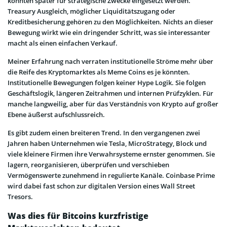
könnten später für strategische Zwecke eingesetzt werden.
Treasury Ausgleich, möglicher Liquiditätszugang oder
Kreditbesicherung gehören zu den Möglichkeiten. Nichts an dieser
Bewegung wirkt wie ein dringender Schritt, was sie interessanter
macht als einen einfachen Verkauf.
Meiner Erfahrung nach verraten institutionelle Ströme mehr über
die Reife des Kryptomarktes als Meme Coins es je könnten.
Institutionelle Bewegungen folgen keiner Hype Logik. Sie folgen
Geschäftslogik, längeren Zeitrahmen und internen Prüfzyklen. Für
manche langweilig, aber für das Verständnis von Krypto auf großer
Ebene äußerst aufschlussreich.
Es gibt zudem einen breiteren Trend. In den vergangenen zwei
Jahren haben Unternehmen wie Tesla, MicroStrategy, Block und
viele kleinere Firmen ihre Verwahrsysteme ernster genommen. Sie
lagern, reorganisieren, überprüfen und verschieben
Vermögenswerte zunehmend in regulierte Kanäle. Coinbase Prime
wird dabei fast schon zur digitalen Version eines Wall Street
Tresors.
Was dies für Bitcoins kurzfristige