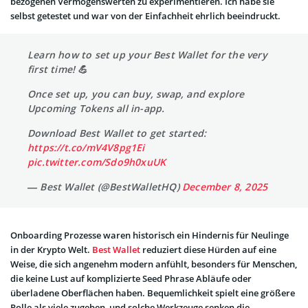
bezogenen Vermögenswerten zu experimentieren. Ich habe sie
selbst getestet und war von der Einfachheit ehrlich beeindruckt.
Learn how to set up your Best Wallet for the very
first time! 💪
Once set up, you can buy, swap, and explore
Upcoming Tokens all in-app.
Download Best Wallet to get started:
https://t.co/mV4V8pg1Ei
pic.twitter.com/Sdo9h0xuUK
— Best Wallet (@BestWalletHQ)
December 8, 2025
Onboarding Prozesse waren historisch ein Hindernis für Neulinge
in der Krypto Welt.
Best Wallet
reduziert diese Hürden auf eine
Weise, die sich angenehm modern anfühlt, besonders für Menschen,
die keine Lust auf komplizierte Seed Phrase Abläufe oder
überladene Oberflächen haben. Bequemlichkeit spielt eine größere
Rolle als viele zugeben, und solche Werkzeuge senken die