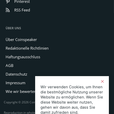
Pinterest
RSS Feed
ÜBER UNS
Über Coinspeaker
Redaktionelle Richtlinien
Haftungsausschluss
AGB
Datenschutz
Impressum
Wir verwenden Cookies, um Ihnen
Wie wir bewerten
die bestmögliche Nutzung unserer
Website zu ermöglichen. Wenn Sie
diese Website weiter nutzen,
Copyright © 2026 Coinspeaker LTD. All rights reserved.
gehen wir davon aus, dass Sie
damit zufrieden sind.
Reproduction in whole or in part in any form or medium without express