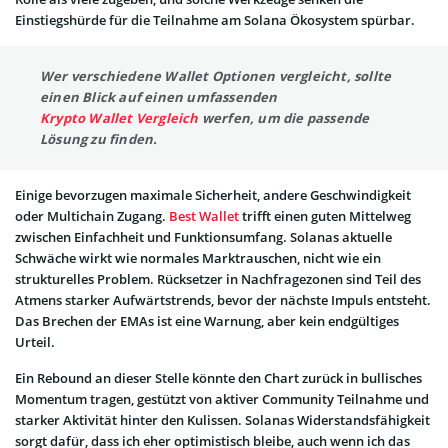
Einstiegshürde für die Teilnahme am Solana Ökosystem spürbar.
Wer verschiedene Wallet Optionen vergleicht, sollte
einen Blick auf einen umfassenden
Krypto Wallet Vergleich
werfen, um die passende
Lösung zu finden.
Einige bevorzugen maximale Sicherheit, andere Geschwindigkeit
oder Multichain Zugang.
Best Wallet
trifft einen guten Mittelweg
zwischen Einfachheit und Funktionsumfang. Solanas aktuelle
Schwäche wirkt wie normales Marktrauschen, nicht wie ein
strukturelles Problem. Rücksetzer in Nachfragezonen sind Teil des
Atmens starker Aufwärtstrends, bevor der nächste Impuls entsteht.
Das Brechen der EMAs ist eine Warnung, aber kein endgültiges
Urteil.
Ein Rebound an dieser Stelle könnte den Chart zurück in bullisches
Momentum tragen, gestützt von aktiver Community Teilnahme und
starker Aktivität hinter den Kulissen. Solanas Widerstandsfähigkeit
sorgt dafür, dass ich eher optimistisch bleibe, auch wenn ich das