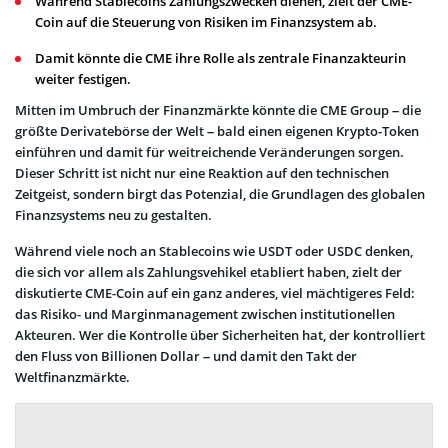
Während Stablecoins Zahlungszwecken dienen, zielt der CME-
Coin auf die Steuerung von Risiken im Finanzsystem ab.
Damit könnte die CME ihre Rolle als zentrale Finanzakteurin
weiter festigen.
Mitten im Umbruch der Finanzmärkte könnte die CME Group – die
größte Derivatebörse der Welt – bald einen eigenen Krypto-Token
einführen und damit für weitreichende Veränderungen sorgen.
Dieser Schritt ist nicht nur eine Reaktion auf den technischen
Zeitgeist, sondern birgt das Potenzial, die Grundlagen des globalen
Finanzsystems neu zu gestalten.
Während viele noch an Stablecoins wie USDT oder USDC denken,
die sich vor allem als Zahlungsvehikel etabliert haben, zielt der
diskutierte CME-Coin auf ein ganz anderes, viel mächtigeres Feld:
das Risiko- und Marginmanagement zwischen institutionellen
Akteuren. Wer die Kontrolle über Sicherheiten hat, der kontrolliert
den Fluss von Billionen Dollar – und damit den Takt der
Weltfinanzmärkte.