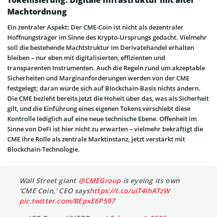
Machtordnung
Ein zentraler Aspekt: Der CME-Coin ist nicht als dezentraler
Hoffnungsträger im Sinne des Krypto-Ursprungs gedacht. Vielmehr
soll die bestehende Machtstruktur im Derivatehandel erhalten
bleiben – nur eben mit digitalisierten, effizienten und
transparenten Instrumenten. Auch die Regeln rund um akzeptable
Sicherheiten und Marginanforderungen werden von der CME
festgelegt; daran würde sich auf Blockchain-Basis nichts ändern.
Die CME bezieht bereits jetzt die Hoheit über das, was als Sicherheit
gilt, und die Einführung eines eigenen Tokens verschiebt diese
Kontrolle lediglich auf eine neue technische Ebene. Offenheit im
Sinne von DeFi ist hier nicht zu erwarten – vielmehr bekräftigt die
CME ihre Rolle als zentrale Marktinstanz, jetzt verstärkt mit
Blockchain-Technologie.
Wall Street giant
@CMEGroup
is eyeing its own
'CME Coin,' CEO says
https://t.co/uiT4lhATzW
pic.twitter.com/BEpxE6P597