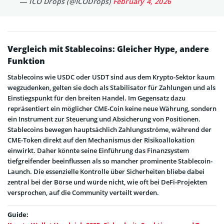
— ICO Drops (@ICODrops)
February 4, 2026
Vergleich mit Stablecoins: Gleicher Hype, andere
Funktion
Stablecoins wie USDC oder USDT sind aus dem Krypto-Sektor kaum
wegzudenken, gelten sie doch als Stabilisator für Zahlungen und als
Einstiegspunkt für den breiten Handel. Im Gegensatz dazu
repräsentiert ein möglicher CME-Coin keine neue Währung, sondern
ein Instrument zur Steuerung und Absicherung von Positionen.
Stablecoins bewegen hauptsächlich Zahlungsströme, während der
CME-Token direkt auf den Mechanismus der Risikoallokation
einwirkt. Daher könnte seine Einführung das Finanzsystem
tiefgreifender beeinflussen als so mancher prominente Stablecoin-
Launch. Die essenzielle Kontrolle über Sicherheiten bliebe dabei
zentral bei der Börse und würde nicht, wie oft bei DeFi-Projekten
versprochen, auf die Community verteilt werden.
Guide: