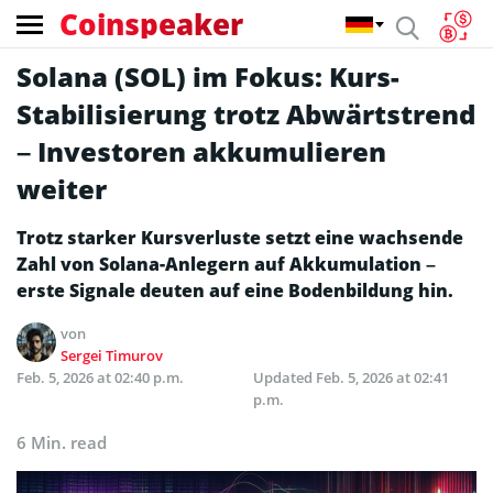
Coinspeaker
Solana (SOL) im Fokus: Kurs-
Stabilisierung trotz Abwärtstrend
– Investoren akkumulieren
weiter
Trotz starker Kursverluste setzt eine wachsende
Zahl von Solana-Anlegern auf Akkumulation –
erste Signale deuten auf eine Bodenbildung hin.
von
Sergei Timurov
Feb. 5, 2026 at 02:40 p.m.
Updated
Feb. 5, 2026 at 02:41
p.m.
6 Min. read