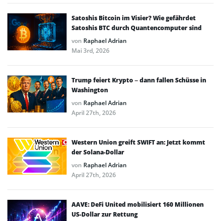
Satoshis Bitcoin im Visier? Wie gefährdet
Satoshis BTC durch Quantencomputer sind
von
Raphael Adrian
Mai 3rd, 2026
Trump feiert Krypto – dann fallen Schüsse in
Washington
von
Raphael Adrian
April 27th, 2026
Western Union greift SWIFT an: Jetzt kommt
der Solana-Dollar
von
Raphael Adrian
April 27th, 2026
AAVE: DeFi United mobilisiert 160 Millionen
US-Dollar zur Rettung