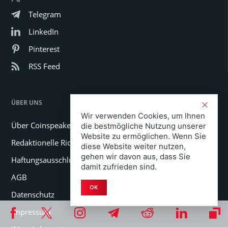
Telegram
LinkedIn
Pinterest
RSS Feed
ÜBER UNS
Wir verwenden Cookies, um Ihnen
Über Coinspeaker
die bestmögliche Nutzung unserer
Website zu ermöglichen. Wenn Sie
Redaktionelle Richtlinien
diese Website weiter nutzen,
gehen wir davon aus, dass Sie
Haftungsausschluss
damit zufrieden sind.
AGB
OK
Datenschutz
Impressum