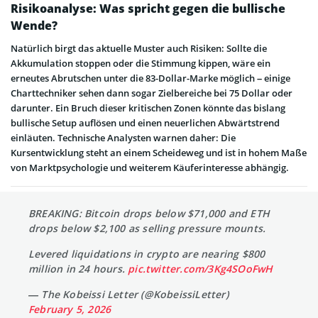
Risikoanalyse: Was spricht gegen die bullische
Wende?
Natürlich birgt das aktuelle Muster auch Risiken: Sollte die
Akkumulation stoppen oder die Stimmung kippen, wäre ein
erneutes Abrutschen unter die 83-Dollar-Marke möglich – einige
Charttechniker sehen dann sogar Zielbereiche bei 75 Dollar oder
darunter. Ein Bruch dieser kritischen Zonen könnte das bislang
bullische Setup auflösen und einen neuerlichen Abwärtstrend
einläuten. Technische Analysten warnen daher: Die
Kursentwicklung steht an einem Scheideweg und ist in hohem Maße
von Marktpsychologie und weiterem Käuferinteresse abhängig.
BREAKING: Bitcoin drops below $71,000 and ETH
drops below $2,100 as selling pressure mounts.
Levered liquidations in crypto are nearing $800
million in 24 hours.
pic.twitter.com/3Kg4SOoFwH
— The Kobeissi Letter (@KobeissiLetter)
February 5, 2026