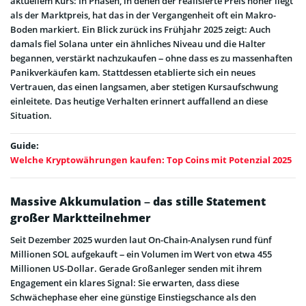
aktuellem Kurs: In Phasen, in denen der realisierte Preis höher liegt
als der Marktpreis, hat das in der Vergangenheit oft ein Makro-
Boden markiert. Ein Blick zurück ins Frühjahr 2025 zeigt: Auch
damals fiel Solana unter ein ähnliches Niveau und die Halter
begannen, verstärkt nachzukaufen – ohne dass es zu massenhaften
Panikverkäufen kam. Stattdessen etablierte sich ein neues
Vertrauen, das einen langsamen, aber stetigen Kursaufschwung
einleitete. Das heutige Verhalten erinnert auffallend an diese
Situation.
Guide:
Welche Kryptowährungen kaufen: Top Coins mit Potenzial 2025
Massive Akkumulation – das stille Statement
großer Marktteilnehmer
Seit Dezember 2025 wurden laut On-Chain-Analysen rund fünf
Millionen SOL aufgekauft – ein Volumen im Wert von etwa 455
Millionen US-Dollar. Gerade Großanleger senden mit ihrem
Engagement ein klares Signal: Sie erwarten, dass diese
Schwächephase eher eine günstige Einstiegschance als den