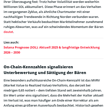
ihrer Überzeugung fest: Trotz hoher Volatilität werden weiterhin
Millionen SOL akkumuliert. Diese Phase erinnert an das Verhalten
im vergangenen Zyklus, als ähnliche Chartmuster mit einer
nachhaltigen Trendwende in Richtung Norden verbunden waren.
Statt hektischer Verkäufe beobachten Marktteilnehmer zunehmend
ruhiges Abwarten, was auf ein schwindendes Momentum der Bären
deutet
.
Lies auch:
Solana Prognose (SOL): Aktuell 2025 & langfristige Entwicklung
2026 – 2030
On-Chain-Kennzahlen signalisieren
Unterbewertung und Sättigung der Bären
Eine besonders aufschlussreiche On-Chain-Kennzahl ist das MVRV
(Market Value to Realized Value)-Verhältnis, das derzeit bei
niedrigen 0,65 notiert – dem tiefsten Stand seit zweieinhalb Jahren.
Ein Wert unter eins signalisiert, dass die Mehrheit der Halter aktuell
im Verlust ist, was man häufiger am Ende einer Korrektur als am
Anfang eines größeren Ausverkaufs beobachtet. Historisch gesehen