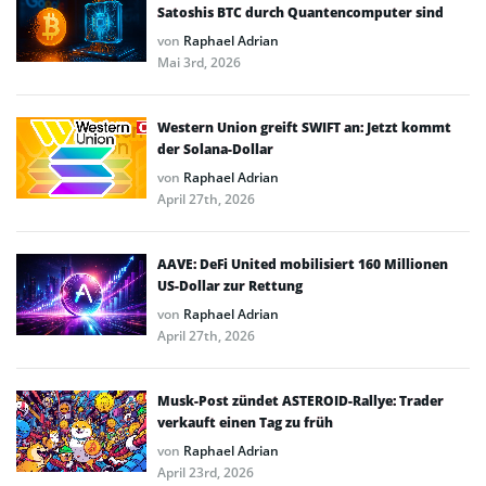
Satoshis BTC durch Quantencomputer sind
von
Raphael Adrian
Mai 3rd, 2026
Western Union greift SWIFT an: Jetzt kommt
der Solana-Dollar
von
Raphael Adrian
April 27th, 2026
AAVE: DeFi United mobilisiert 160 Millionen
US-Dollar zur Rettung
von
Raphael Adrian
April 27th, 2026
Musk-Post zündet ASTEROID-Rallye: Trader
verkauft einen Tag zu früh
von
Raphael Adrian
April 23rd, 2026