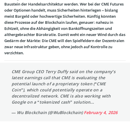
Baustein der Handelsarchitektur werden. Wer bei der CME Futures
oder Optionen handelt, muss Sicherheiten hinterlegen – bislang
meist Bargeld oder hochwertige Sicherheiten. Künftig könnten
diese Prozesse auf der Blockchain laufen, genauer: nahezu in
Echtzeit, ohne die Abhängigkeit von Banköffnungszeiten und
althergebrachter Bürokratie. Damit weht ein neuer Wind durch das
Gedärm der Märkte: Die CME will den Spielfeldern der Dezentralen
zwar neue Infrastruktur geben, ohne jedoch auf Kontrolle zu
verzichten.
CME Group CEO Terry Duffy said on the company’s
latest earnings call that CME is evaluating the
potential launch of a proprietary token (“CME
Coin”), which could potentially operate on a
decentralized network. CME is also working with
Google on a “tokenized cash” solution…
— Wu Blockchain (@WuBlockchain)
February 4, 2026