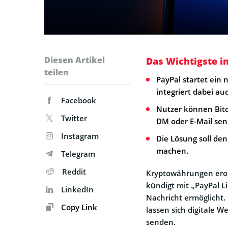
Diesen Artikel
Das Wichtigste i
teilen
PayPal startet ein
integriert dabei a
Facebook
Nutzer können Bitc
Twitter
DM oder E-Mail sen
Instagram
Die Lösung soll den
machen.
Telegram
Reddit
Kryptowährungen erob
kündigt mit „PayPal L
LinkedIn
Nachricht ermöglicht.
Copy Link
lassen sich digitale 
senden.