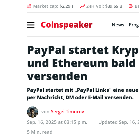
Market cap:
$2.29 T
24H Vol:
$39.55 B
B
Coinspeaker
News
Pro
PayPal startet Kryp
und Ethereum bald 
versenden
PayPal startet mit „PayPal Links“ eine neu
per Nachricht, DM oder E-Mail versenden.
von
Sergei Timurov
Sep. 16, 2025 at 03:15 p.m.
Updated
Sep. 16, 
5 Min. read