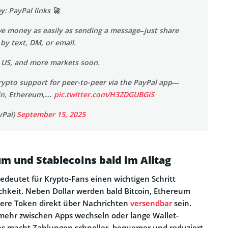
: PayPal links 🚀
ve money as easily as sending a message–just share
 by text, DM, or email.
e US, and more markets soon.
rypto support for peer-to-peer via the PayPal app—
oin, Ethereum,…
pic.twitter.com/H3ZDGUBGiS
yPal)
September 15, 2025
um und Stablecoins bald im Alltag
eutet für Krypto-Fans einen wichtigen Schritt
ichkeit. Neben Dollar werden bald Bitcoin, Ethereum
ere Token direkt über Nachrichten
versendbar
sein.
mehr zwischen Apps wechseln oder lange Wallet-
as macht Zahlungen schneller, bequemer und reduziert