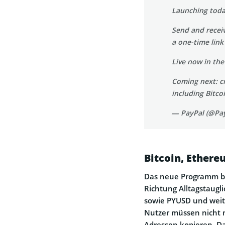
Launching today
Send and recei
a one-time link
Live now in th
Coming next: c
including Bitc
— PayPal (@Pa
Bitcoin, Ethere
Das neue Programm bed
Richtung Alltagstaugl
sowie PYUSD und weit
Nutzer müssen nicht 
Adressen kopieren. D