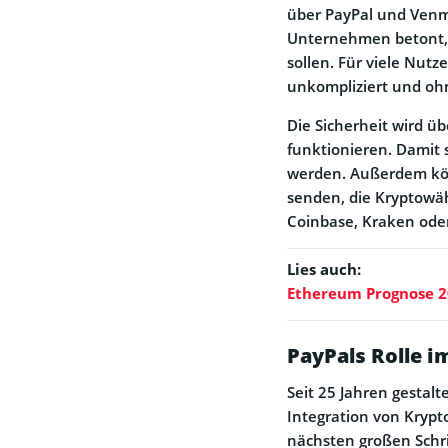
über PayPal und Venmo
Unternehmen betont, 
sollen. Für viele Nutz
unkompliziert und ohn
Die Sicherheit wird üb
funktionieren. Damit
werden. Außerdem kön
senden, die Kryptowä
Coinbase, Kraken od
Lies auch:
Ethereum Prognose 20
PayPals Rolle i
Seit 25 Jahren gestalt
Integration von Kry
nächsten großen Schrit