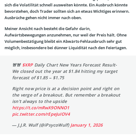
sich die Volatilität schnell ausweiten könnte. Ein Ausbruch könnte
bevorstehen, doch Trader sollten sich an etwas Wichtiges erinnern.
Ausbrüche gehen nicht immer nach oben.
Meiner Ansicht nach besteht die Gefahr darin,
Aufwärtsbewegungen anzunehmen, nur weil der Preis hält. Ohne
Volumenbestätigung bleibt ein Abwärts-Fehlausbruch sehr gut
möglich, insbesondere bei dünner Liquidität nach den Feiertagen.
🚨🚨
$XRP
Daily Chart New Years Forecast Result-
We closed out the year at $1.84 hitting my target
forecast of $1.85 – $1.75
Right now price is at a decision point and right on
the verge of a breakout. But remember a breakout
isn't always to the upside
https://t.co/mRwX9ONNO1
pic.twitter.com/rEpeJuIOV4
— J.J.R. Wulf (@iPsycoWulf)
January 1, 2026