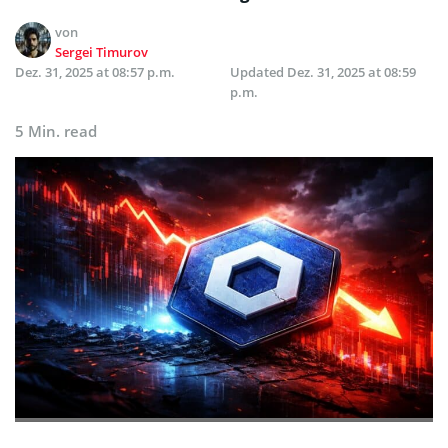
von
Sergei Timurov
Dez. 31, 2025 at 08:57 p.m.
Updated
Dez. 31, 2025 at 08:59
p.m.
5 Min. read