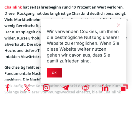
Chainlink
hat seit Jahresbeginn rund 40 Prozent an Wert verloren.
Dieser Rückgang hat das langfristige Chartbild deutlich beschädigt.
Viele Marktteilnehmer agieren derzeit zurückhaltend. Käufer zeigen
wenig Bereitschaft, auf dem aktuellen Niveau stärker einzusteigen.
Wir verwenden Cookies, um Ihnen
Der Kurs spiegelt damit eine Phase ausgeprägter Unsicherheit
die bestmögliche Nutzung unserer
wider. Kurze Erholungen bleiben schwach und werden rasch wieder
Website zu ermöglichen. Wenn Sie
abverkauft. Die übergeordnete Struktur zeigt weiterhin niedrigere
diese Website weiter nutzen,
Hochs und tiefere Tiefs. Dieses Muster spricht klar für einen
gehen wir davon aus, dass Sie
intakten Abwärtstrend.
damit zufrieden sind.
Gleichzeitig fehlt es dem Markt an positiven Impulsen.
OK
Fundamentale Nachrichten konnten bislang keine Trendwende
auslösen. Die Nachfrage bleibt gering und das Handelsvolumen ist
rückläufig. Diese Kombination verstärkt den Druck auf den Kurs.
Solange kein klarer Stimmungswechsel einsetzt, bleibt Chainlink
anfällig für weitere Rücksetzer. Anleger beobachten die
Entwicklung daher mit wachsender Vorsicht.