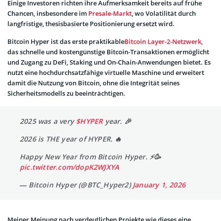
Einige Investoren richten ihre Aufmerksamkeit bereits auf frühe
Chancen, insbesondere im
Presale-Markt
, wo Volatilität durch
langfristige, thesisbasierte Positionierung ersetzt wird.
Bitcoin Hyper ist das erste praktikable
Bitcoin Layer-2-Netzwerk,
das schnelle und kostengünstige Bitcoin-Transaktionen ermöglicht
und Zugang zu DeFi, Staking und On-Chain-Anwendungen bietet. Es
nutzt eine hochdurchsatzfähige virtuelle Maschine und erweitert
damit die Nutzung von Bitcoin, ohne die Integrität seines
Sicherheitsmodells zu beeinträchtigen.
2025 was a very
$HYPER
year. 🎉
2026 is THE year of HYPER. 🔥
Happy New Year from Bitcoin Hyper. ⚡️🥳
pic.twitter.com/dopK2WJXYA
— Bitcoin Hyper (@BTC_Hyper2)
January 1, 2026
Meiner Meinung nach verdeutlichen Projekte wie dieses eine