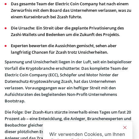
Das gesamte Team der Electric Coin Company hat nach einem
Zerwürfnis mit dem Board das Unternehmen verlassen, was zu
einem Kurseinbruch bei Zcash führte.
Die Ursache: Ein Streit über die geplante Privatisierung des
Zashi-Wallets und Bedenken um die Zukunft des Projekts.
Experten bewerten die Aussichten gemischt, sehen aber
langfristig Chancen für Zcash trotz Unsicherheiten.
Spannung und Unsicherheit liegen in der Luft, seit ein beispielloser
Vorfall die Kryptobranche erschütterte: Das komplette Team der
Electric Coin Company (ECC), Schöpfer und Motor hinter der
Datenschutz-Kryptowährung Zcash, hat das Unternehmen
verlassen. Vorausgegangen war ein heftiger Streit mit den
Aufsichtsräten des begleitenden Non-Profit-Unternehmens
Bootstrap.
Die Folge: Der Zcash-Kurs stürzte innerhalb eines Tages um fast 20
Prozent ab – eine Entwicklung, die Anleger, Branchenexperten und
Beobachter gleichermaßen alarmiert. Was steckt wirklich hinter
dieser plötzlichen Eskalation? Welche Auswirkungen sind für
Wir verwenden Cookies, um Ihnen
Anleger und das Zcash-Ökosystem zu erwarten? Dieses Dossier