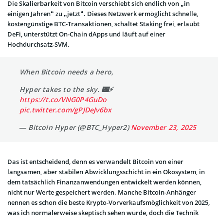
Die Skalierbarkeit von Bitcoin verschiebt sich endlich von „in
einigen Jahren“ zu „jetzt“. Dieses Netzwerk ermöglicht schnelle,
kostengünstige BTC-Transaktionen, schaltet Staking frei, erlaubt
DeFi, unterstützt On-Chain dApps und läuft auf einer
Hochdurchsatz-SVM.
When Bitcoin needs a hero,
Hyper takes to the sky. 🌃⚡️
https://t.co/VNG0P4GuDo
pic.twitter.com/gPJDeJv6bx
— Bitcoin Hyper (@BTC_Hyper2)
November 23, 2025
Das ist entscheidend, denn es verwandelt Bitcoin von einer
langsamen, aber stabilen Abwicklungsschicht in ein Ökosystem, in
dem tatsächlich Finanzanwendungen entwickelt werden können,
nicht nur Werte gespeichert werden. Manche Bitcoin-Anhänger
nennen es schon die beste Krypto-Vorverkaufsmöglichkeit von 2025,
was ich normalerweise skeptisch sehen würde, doch die Technik