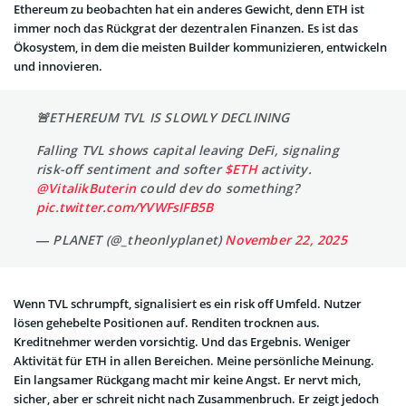
Ethereum zu beobachten hat ein anderes Gewicht, denn ETH ist
immer noch das Rückgrat der dezentralen Finanzen. Es ist das
Ökosystem, in dem die meisten Builder kommunizieren, entwickeln
und innovieren.
🚨ETHEREUM TVL IS SLOWLY DECLINING
Falling TVL shows capital leaving DeFi, signaling
risk-off sentiment and softer
$ETH
activity.
@VitalikButerin
could dev do something?
pic.twitter.com/YVWFsIFB5B
— PLANET (@_theonlyplanet)
November 22, 2025
Wenn TVL schrumpft, signalisiert es ein risk off Umfeld. Nutzer
lösen gehebelte Positionen auf. Renditen trocknen aus.
Kreditnehmer werden vorsichtig. Und das Ergebnis. Weniger
Aktivität für ETH in allen Bereichen. Meine persönliche Meinung.
Ein langsamer Rückgang macht mir keine Angst. Er nervt mich,
sicher, aber er schreit nicht nach Zusammenbruch. Er zeigt jedoch