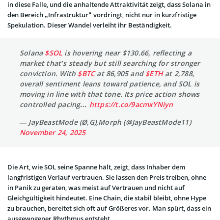
in diese Falle, und die anhaltende Attraktivität zeigt, dass Solana in
den Bereich „Infrastruktur“ vordringt, nicht nur in kurzfristige
Spekulation. Dieser Wandel verleiht ihr Beständigkeit.
Solana
$SOL
is hovering near $130.66, reflecting a
market that’s steady but still searching for stronger
conviction. With
$BTC
at 86,905 and
$ETH
at 2,788,
overall sentiment leans toward patience, and SOL is
moving in line with that tone. Its price action shows
controlled pacing…
https://t.co/9acmxYNiyn
— JayBeastMode (Ø,G),Morph (@JayBeastMode11)
November 24, 2025
Die Art, wie SOL seine Spanne hält, zeigt, dass Inhaber dem
langfristigen Verlauf vertrauen. Sie lassen den Preis treiben, ohne
in Panik zu geraten, was meist auf Vertrauen und nicht auf
Gleichgültigkeit hindeutet. Eine Chain, die stabil bleibt, ohne Hype
zu brauchen, bereitet sich oft auf Größeres vor. Man spürt, dass ein
ausgewogener Rhythmus entsteht.