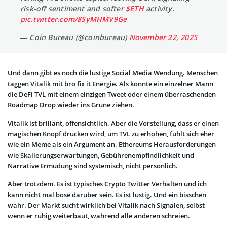
risk-off sentiment and softer
$ETH
activity.
pic.twitter.com/8SyMHMV9Ge
— Coin Bureau (@coinbureau)
November 22, 2025
Und dann gibt es noch die lustige Social Media Wendung. Menschen
taggen Vitalik mit bro fix it Energie. Als könnte ein einzelner Mann
die DeFi TVL mit einem einzigen Tweet oder einem überraschenden
Roadmap Drop wieder ins Grüne ziehen.
Vitalik ist brillant, offensichtlich. Aber die Vorstellung, dass er einen
magischen Knopf drücken wird, um TVL zu erhöhen, fühlt sich eher
wie ein Meme als ein Argument an. Ethereums Herausforderungen
wie Skalierungserwartungen, Gebührenempfindlichkeit und
Narrative Ermüdung sind systemisch, nicht persönlich.
Aber trotzdem. Es ist typisches Crypto Twitter Verhalten und ich
kann nicht mal böse darüber sein. Es ist lustig. Und ein bisschen
wahr. Der Markt sucht wirklich bei Vitalik nach Signalen, selbst
wenn er ruhig weiterbaut, während alle anderen schreien.