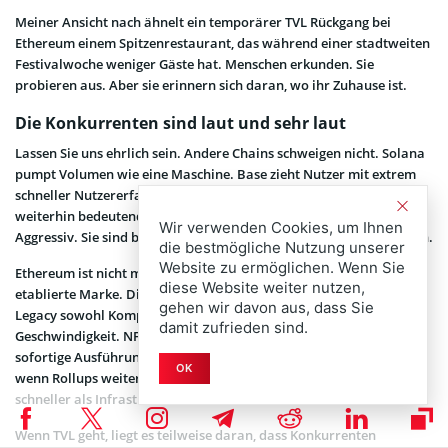
Meiner Ansicht nach ähnelt ein temporärer TVL Rückgang bei
Ethereum einem Spitzenrestaurant, das während einer stadtweiten
Festivalwoche weniger Gäste hat. Menschen erkunden. Sie
probieren aus. Aber sie erinnern sich daran, wo ihr Zuhause ist.
Die Konkurrenten sind laut und sehr laut
Lassen Sie uns ehrlich sein. Andere Chains schweigen nicht. Solana
pumpt Volumen wie eine Maschine. Base zieht Nutzer mit extrem
schneller Nutzererfahrung an. Arbitrum und Optimism sichern
weiterhin bedeutende Flüsse. Und die neuen L2. Sie sind hungrig.
Wir verwenden Cookies, um Ihnen
Aggressiv. Sie sind bereit, jedes existierende Wallet zu incentivieren.
die bestmögliche Nutzung unserer
Website zu ermöglichen. Wenn Sie
Ethereum ist nicht mehr das glänzende neue Spielzeug. Es ist die
diese Website weiter nutzen,
etablierte Marke. Die Legacy Chain. Und im Kryptobereich ist
gehen wir davon aus, dass Sie
Legacy sowohl Kompliment als auch Warnung. DeFi Nutzer wollen
damit zufrieden sind.
Geschwindigkeit. NFTs wollen günstige Mints. Trader wollen
sofortige Ausführung. Ethereum kann all das liefern, besonders
OK
wenn Rollups weiter skalieren. Aber Narrative bewegen sich oft
schneller als Infrastruktur.
Wenn TVL geht, liegt es teilweise daran, dass Konkurrenten