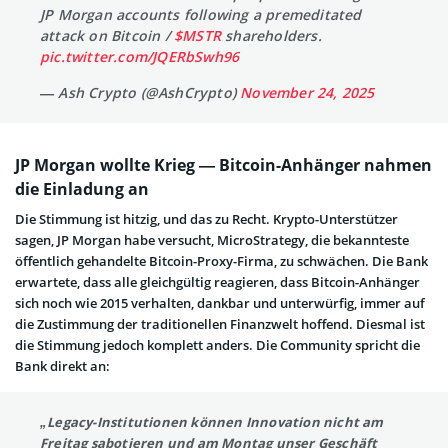
JP Morgan accounts following a premeditated
attack on Bitcoin /
$MSTR
shareholders.
pic.twitter.com/JQERbSwh96
— Ash Crypto (@AshCrypto)
November 24, 2025
JP Morgan wollte Krieg — Bitcoin-Anhänger nahmen
die Einladung an
Die Stimmung ist hitzig, und das zu Recht. Krypto-Unterstützer
sagen, JP Morgan habe versucht, MicroStrategy, die bekannteste
öffentlich gehandelte Bitcoin-Proxy-Firma, zu schwächen. Die Bank
erwartete, dass alle gleichgültig reagieren, dass Bitcoin-Anhänger
sich noch wie 2015 verhalten, dankbar und unterwürfig, immer auf
die Zustimmung der traditionellen Finanzwelt hoffend. Diesmal ist
die Stimmung jedoch komplett anders. Die Community spricht die
Bank direkt an:
„Legacy-Institutionen können Innovation nicht am
Freitag sabotieren und am Montag unser Geschäft