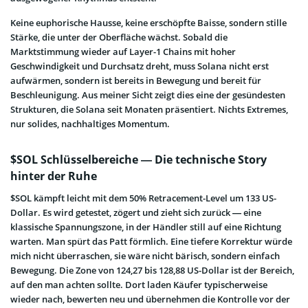
Keine euphorische Hausse, keine erschöpfte Baisse, sondern stille
Stärke, die unter der Oberfläche wächst. Sobald die
Marktstimmung wieder auf Layer-1 Chains mit hoher
Geschwindigkeit und Durchsatz dreht, muss Solana nicht erst
aufwärmen, sondern ist bereits in Bewegung und bereit für
Beschleunigung. Aus meiner Sicht zeigt dies eine der gesündesten
Strukturen, die Solana seit Monaten präsentiert. Nichts Extremes,
nur solides, nachhaltiges Momentum.
$SOL Schlüsselbereiche — Die technische Story
hinter der Ruhe
$SOL kämpft leicht mit dem 50% Retracement-Level um 133 US-
Dollar. Es wird getestet, zögert und zieht sich zurück — eine
klassische Spannungszone, in der Händler still auf eine Richtung
warten. Man spürt das Patt förmlich. Eine tiefere Korrektur würde
mich nicht überraschen, sie wäre nicht bärisch, sondern einfach
Bewegung. Die Zone von 124,27 bis 128,88 US-Dollar ist der Bereich,
auf den man achten sollte. Dort laden Käufer typischerweise
wieder nach, bewerten neu und übernehmen die Kontrolle vor der