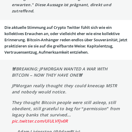
erwarten.“ Diese Aussage ist prägnant, direkt und
zutreffend.
Die aktuelle Stimmung auf Crypto Twitter fühlt sich wie ein
kollektives Erwachen an, oder vielleicht eher wie eine kollektive
Erinnerung. Bitcoin-Anhänger reden endlos über Souveränität, jetzt
praktizieren sie sie auf die greifbarste Weise: Kapitalentzug,
Vertrauensentzug, Aufmerksamkeit entziehen.
🚨BREAKING: JPMORGAN WANTED A WAR WITH
BITCOIN – NOW THEY HAVE ONE🚨
JPMorgan really thought they could kneecap MSTR
and nobody would notice.
They thought Bitcoin people were still asleep, still
obedient, still grateful to beg for “permission” from
legacy banks that survived…
pic.twitter.com/UlULVFJv0R
— Adam Livingston (@AdamBLiv)