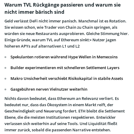
Warum TVL Rückgänge passieren und warum sie
nicht immer bärisch sind
Geld verlässt DeFi nicht immer panisch. Manchmal ist es Rotation.
Sie wissen schon, wie Trader von Chain zu Chain springen, als
würden sie neue Restaurants ausprobieren. Gleiche Stimmung hier.
Einige Gründe, warum TVL auf Ethereum sinkt:• Nutzer jagen
höheren APYs auf alternativen L1 und L2
Spekulanten rotieren während Hype Wellen in Memecoins
Builder experimentieren mit schnelleren Settlement Layers
Makro Unsicherheit verschiebt Risikokapital in stabile Assets
Gasgebühren nerven Vielnutzer weiterhin
Nichts davon bedeutet, dass Ethereum an Relevanz verliert. Es
bedeutet nur, dass das Ökosystem in einem Markt reift, der
Geschwindigkeit und Neuerung fordert. ETH bleibt die Settlement
Ebene, die die meisten Institutionen respektieren. Entwickler
verlassen sich weiterhin auf seine Tools. Und Liquidität fließt
immer zurück, sobald die passenden Narrative entstehen.