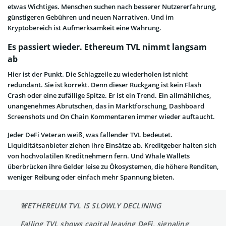
etwas Wichtiges. Menschen suchen nach besserer Nutzererfahrung,
günstigeren Gebühren und neuen Narrativen. Und im
Kryptobereich ist Aufmerksamkeit eine Währung.
Es passiert wieder. Ethereum TVL nimmt langsam
ab
Hier ist der Punkt. Die Schlagzeile zu wiederholen ist nicht
redundant. Sie ist korrekt. Denn dieser Rückgang ist kein Flash
Crash oder eine zufällige Spitze. Er ist ein Trend. Ein allmähliches,
unangenehmes Abrutschen, das in Marktforschung, Dashboard
Screenshots und On Chain Kommentaren immer wieder auftaucht.
Jeder DeFi Veteran weiß, was fallender TVL bedeutet.
Liquiditätsanbieter ziehen ihre Einsätze ab. Kreditgeber halten sich
von hochvolatilen Kreditnehmern fern. Und Whale Wallets
überbrücken ihre Gelder leise zu Ökosystemen, die höhere Renditen,
weniger Reibung oder einfach mehr Spannung bieten.
🚨ETHEREUM TVL IS SLOWLY DECLINING
Falling TVL shows capital leaving DeFi, signaling