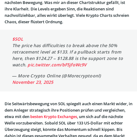
nächsten Bewegung. Was mir an dieser Chartstruktur gefällt, ist
ihre Klarheit. Die Levels ergeben Sinn, die Reaktionen sind
nachvollziehbar, alles wirkt überlegt. Viele Krypto Charts schreien
Chaos, dieser flüstert Ordnung.
$SOL
The price has difficulties to break above the 50%
retracement level at $133. If a pullback starts from
here, then $124.27 – $128.88 is the support zone to
watch.
pic.twitter.com/bF5jfoWc9V
— More Crypto Online (@Morecryptoonl)
November 23, 2025
Die Seitwärtsbewegung von SOL spiegelt auch einen Markt wider, in
dem Anleger strategisch ihre Positionen prüfen und vergleichen,
etwa mit den
besten Krypto Exchanges
, um sich auf die nächste
Welle vorzubereiten. Sobald SOL über 133 US-Dollar mit echter
Überzeugung steigt, könnte das Momentum schnell kippen. Bis
dahin ist dieses gesammelte Verhalten gesund, da es dem Markt