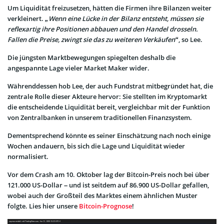
Um Liquidität freizusetzen, hätten die Firmen ihre Bilanzen weiter
verkleinert.
„Wenn eine Lücke in der Bilanz entsteht, müssen sie
reflexartig ihre Positionen abbauen und den Handel drosseln.
Fallen die Preise, zwingt sie das zu weiteren Verkäufen“
, so Lee.
Die jüngsten Marktbewegungen spiegelten deshalb die
angespannte Lage vieler Market Maker wider.
Währenddessen hob Lee, der auch Fundstrat mitbegründet hat, die
zentrale Rolle dieser Akteure hervor: Sie stellten im Kryptomarkt
die entscheidende Liquidität bereit, vergleichbar mit der Funktion
von Zentralbanken in unserem traditionellen Finanzsystem.
Dementsprechend könnte es seiner Einschätzung nach noch einige
Wochen andauern, bis sich die Lage und Liquidität wieder
normalisiert.
Vor dem Crash am 10. Oktober lag der Bitcoin-Preis noch bei über
121.000 US-Dollar – und ist seitdem auf 86.900 US-Dollar
gefallen
,
wobei auch der Großteil des Marktes einem ähnlichen Muster
folgte. Lies hier unsere
Bitcoin-Prognose
!