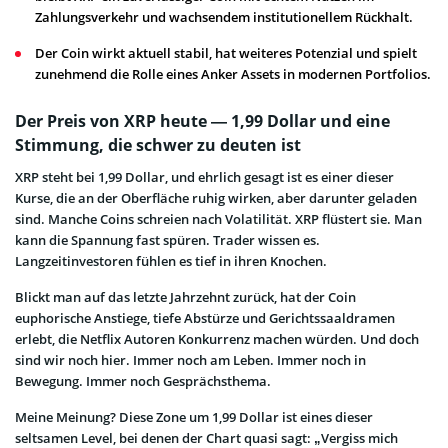
Zahlungsverkehr und wachsendem institutionellem Rückhalt.
Der Coin wirkt aktuell stabil, hat weiteres Potenzial und spielt
zunehmend die Rolle eines Anker Assets in modernen Portfolios.
Der Preis von XRP heute — 1,99 Dollar und eine
Stimmung, die schwer zu deuten ist
XRP steht bei 1,99 Dollar, und ehrlich gesagt ist es einer dieser
Kurse, die an der Oberfläche ruhig wirken, aber darunter geladen
sind. Manche Coins schreien nach Volatilität. XRP flüstert sie. Man
kann die Spannung fast spüren. Trader wissen es.
Langzeitinvestoren fühlen es tief in ihren Knochen.
Blickt man auf das letzte Jahrzehnt zurück, hat der Coin
euphorische Anstiege, tiefe Abstürze und Gerichtssaaldramen
erlebt, die Netflix Autoren Konkurrenz machen würden. Und doch
sind wir noch hier. Immer noch am Leben. Immer noch in
Bewegung. Immer noch Gesprächsthema.
Meine Meinung? Diese Zone um 1,99 Dollar ist eines dieser
seltsamen Level, bei denen der Chart quasi sagt: „Vergiss mich