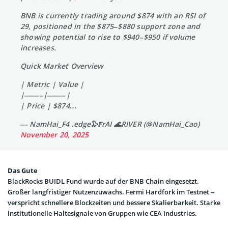
BNB is currently trading around $874 with an RSI of
29, positioned in the $875–$880 support zone and
showing potential to rise to $940–$950 if volume
increases.
Quick Market Overview
| Metric | Value |
|——–|——–|
| Price | $874…
— NamHai_F4 .edge🦭𝔽rAI 🌊RIVER (@NamHai_Cao)
November 20, 2025
Das Gute
BlackRocks BUIDL Fund wurde auf der BNB Chain eingesetzt.
Großer langfristiger Nutzenzuwachs. Fermi Hardfork im Testnet –
verspricht schnellere Blockzeiten und bessere Skalierbarkeit. Starke
institutionelle Haltesignale von Gruppen wie CEA Industries.