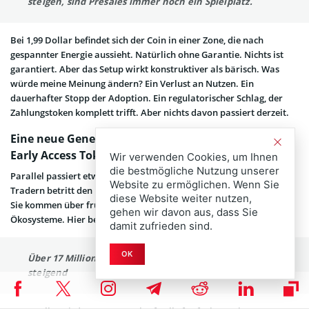
steigen, sind Presales immer noch ein Spielplatz.
Bei 1,99 Dollar befindet sich der Coin in einer Zone, die nach
gespannter Energie aussieht. Natürlich ohne Garantie. Nichts ist
garantiert. Aber das Setup wirkt konstruktiver als bärisch. Was
würde meine Meinung ändern? Ein Verlust an Nutzen. Ein
dauerhafter Stopp der Adoption. Ein regulatorischer Schlag, der
Zahlungstoken komplett trifft. Aber nichts davon passiert derzeit.
Eine neue Generation von Tradern kommt – warum
Early Access Tokens die XRP Erzählung verändern
Wir verwenden Cookies, um Ihnen
die bestmögliche Nutzung unserer
Parallel passiert etwas Interessantes. Eine neue Generation von
Website zu ermöglichen. Wenn Sie
Tradern betritt den Markt nicht über Bitcoin oder XRP wie früher.
diese Website weiter nutzen,
Sie kommen über frühe Tokens, Presales, neue Apps, junge
gehen wir davon aus, dass Sie
Ökosysteme. Hier beginnt die
Best Wallet
Geschichte.
damit zufrieden sind.
OK
Über 17 Millionen Dollar eingesammelt und weiter
steigend