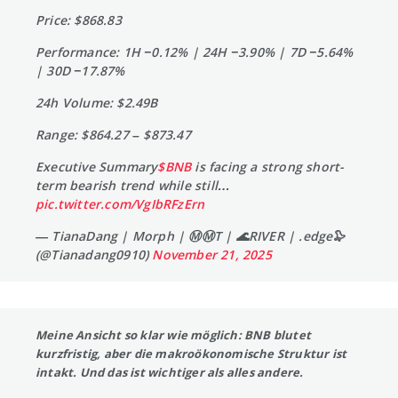
Price: $868.83
Performance: 1H −0.12% | 24H −3.90% | 7D −5.64%
| 30D −17.87%
24h Volume: $2.49B
Range: $864.27 – $873.47
Executive Summary
$BNB
is facing a strong short-
term bearish trend while still…
pic.twitter.com/VgIbRFzErn
— TianaDang | Morph | Ⓜ️Ⓜ️T | 🌊RIVER | .edge🦭
(@Tianadang0910)
November 21, 2025
Meine Ansicht so klar wie möglich: BNB blutet
kurzfristig, aber die makroökonomische Struktur ist
intakt. Und das ist wichtiger als alles andere.