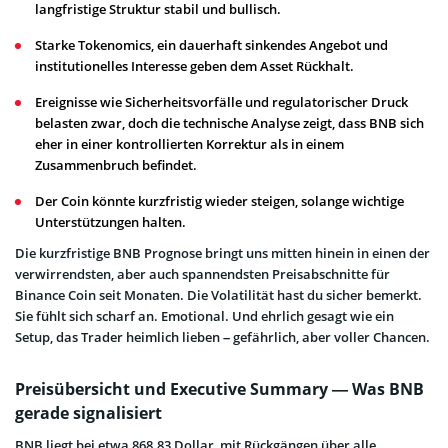
langfristige Struktur stabil und bullisch.
Starke Tokenomics, ein dauerhaft sinkendes Angebot und
institutionelles Interesse geben dem Asset Rückhalt.
Ereignisse wie Sicherheitsvorfälle und regulatorischer Druck
belasten zwar, doch die technische Analyse zeigt, dass BNB sich
eher in einer kontrollierten Korrektur als in einem
Zusammenbruch befindet.
Der Coin könnte kurzfristig wieder steigen, solange wichtige
Unterstützungen halten.
Die kurzfristige BNB Prognose bringt uns mitten hinein in einen der
verwirrendsten, aber auch spannendsten Preisabschnitte für
Binance Coin seit Monaten. Die Volatilität hast du sicher bemerkt.
Sie fühlt sich scharf an. Emotional. Und ehrlich gesagt wie ein
Setup, das Trader heimlich lieben – gefährlich, aber voller Chancen.
Preisübersicht und Executive Summary — Was BNB
gerade signalisiert
BNB liegt bei etwa 868.83 Dollar, mit Rückgängen über alle