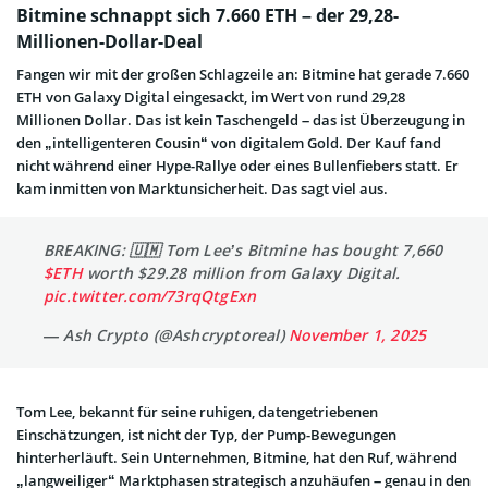
Bitmine schnappt sich 7.660 ETH – der 29,28-
Millionen-Dollar-Deal
Fangen wir mit der großen Schlagzeile an: Bitmine hat gerade 7.660
ETH von Galaxy Digital eingesackt, im Wert von rund 29,28
Millionen Dollar. Das ist kein Taschengeld – das ist Überzeugung in
den „intelligenteren Cousin“ von digitalem Gold. Der Kauf fand
nicht während einer Hype-Rallye oder eines Bullenfiebers statt. Er
kam inmitten von Marktunsicherheit. Das sagt viel aus.
BREAKING: 🇺🇲 Tom Lee’s Bitmine has bought 7,660
$ETH
worth $29.28 million from Galaxy Digital.
pic.twitter.com/73rqQtgExn
— Ash Crypto (@Ashcryptoreal)
November 1, 2025
Tom Lee, bekannt für seine ruhigen, datengetriebenen
Einschätzungen, ist nicht der Typ, der Pump-Bewegungen
hinterherläuft. Sein Unternehmen, Bitmine, hat den Ruf, während
„langweiliger“ Marktphasen strategisch anzuhäufen – genau in den