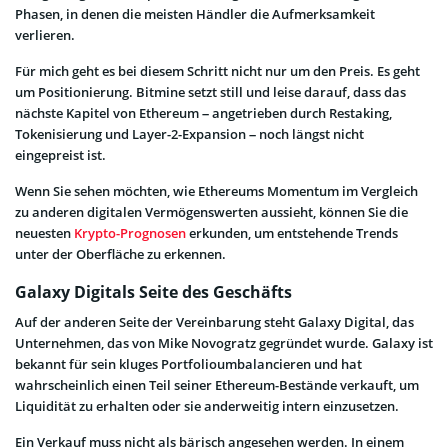
Phasen, in denen die meisten Händler die Aufmerksamkeit
verlieren.
Für mich geht es bei diesem Schritt nicht nur um den Preis. Es geht
um Positionierung. Bitmine setzt still und leise darauf, dass das
nächste Kapitel von Ethereum – angetrieben durch Restaking,
Tokenisierung und Layer-2-Expansion – noch längst nicht
eingepreist ist.
Wenn Sie sehen möchten, wie Ethereums Momentum im Vergleich
zu anderen digitalen Vermögenswerten aussieht, können Sie die
neuesten
Krypto-Prognosen
erkunden, um entstehende Trends
unter der Oberfläche zu erkennen.
Galaxy Digitals Seite des Geschäfts
Auf der anderen Seite der Vereinbarung steht Galaxy Digital, das
Unternehmen, das von Mike Novogratz gegründet wurde. Galaxy ist
bekannt für sein kluges Portfolioumbalancieren und hat
wahrscheinlich einen Teil seiner Ethereum-Bestände verkauft, um
Liquidität zu erhalten oder sie anderweitig intern einzusetzen.
Ein Verkauf muss nicht als bärisch angesehen werden. In einem