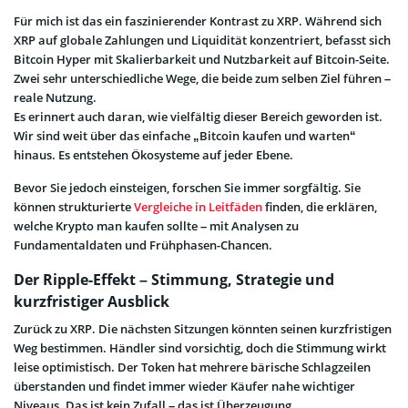
Für mich ist das ein faszinierender Kontrast zu XRP. Während sich
XRP auf globale Zahlungen und Liquidität konzentriert, befasst sich
Bitcoin Hyper mit Skalierbarkeit und Nutzbarkeit auf Bitcoin-Seite.
Zwei sehr unterschiedliche Wege, die beide zum selben Ziel führen –
reale Nutzung.
Es erinnert auch daran, wie vielfältig dieser Bereich geworden ist.
Wir sind weit über das einfache „Bitcoin kaufen und warten“
hinaus. Es entstehen Ökosysteme auf jeder Ebene.
Bevor Sie jedoch einsteigen, forschen Sie immer sorgfältig. Sie
können strukturierte
Vergleiche in Leitfäden
finden, die erklären,
welche Krypto man kaufen sollte – mit Analysen zu
Fundamentaldaten und Frühphasen-Chancen.
Der Ripple-Effekt – Stimmung, Strategie und
kurzfristiger Ausblick
Zurück zu XRP. Die nächsten Sitzungen könnten seinen kurzfristigen
Weg bestimmen. Händler sind vorsichtig, doch die Stimmung wirkt
leise optimistisch. Der Token hat mehrere bärische Schlagzeilen
überstanden und findet immer wieder Käufer nahe wichtiger
Niveaus. Das ist kein Zufall – das ist Überzeugung.