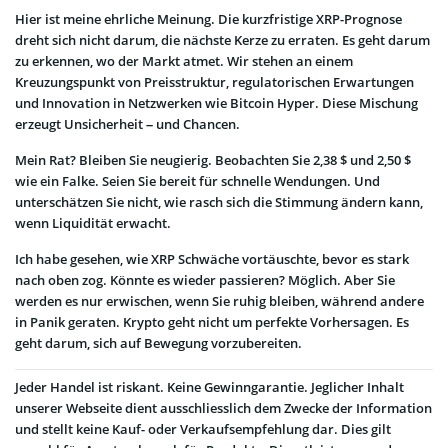
Hier ist meine ehrliche Meinung. Die kurzfristige XRP-Prognose
dreht sich nicht darum, die nächste Kerze zu erraten. Es geht darum
zu erkennen, wo der Markt atmet. Wir stehen an einem
Kreuzungspunkt von Preisstruktur, regulatorischen Erwartungen
und Innovation in Netzwerken wie Bitcoin Hyper. Diese Mischung
erzeugt Unsicherheit – und Chancen.
Mein Rat? Bleiben Sie neugierig. Beobachten Sie 2,38 $ und 2,50 $
wie ein Falke. Seien Sie bereit für schnelle Wendungen. Und
unterschätzen Sie nicht, wie rasch sich die Stimmung ändern kann,
wenn Liquidität erwacht.
Ich habe gesehen, wie XRP Schwäche vortäuschte, bevor es stark
nach oben zog. Könnte es wieder passieren? Möglich. Aber Sie
werden es nur erwischen, wenn Sie ruhig bleiben, während andere
in Panik geraten. Krypto geht nicht um perfekte Vorhersagen. Es
geht darum, sich auf Bewegung vorzubereiten.
Jeder Handel ist riskant. Keine Gewinngarantie. Jeglicher Inhalt
unserer Webseite dient ausschliesslich dem Zwecke der Information
und stellt keine Kauf- oder Verkaufsempfehlung dar. Dies gilt