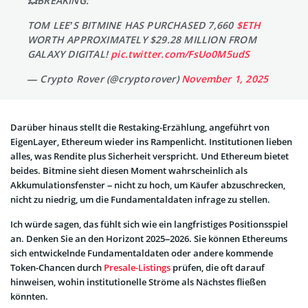
💥BREAKING:
TOM LEE’S BITMINE HAS PURCHASED 7,660
$ETH
WORTH APPROXIMATELY $29.28 MILLION FROM
GALAXY DIGITAL!
pic.twitter.com/FsUo0M5udS
— Crypto Rover (@cryptorover)
November 1, 2025
Darüber hinaus stellt die Restaking-Erzählung, angeführt von
EigenLayer, Ethereum wieder ins Rampenlicht. Institutionen lieben
alles, was Rendite plus Sicherheit verspricht. Und Ethereum bietet
beides. Bitmine sieht diesen Moment wahrscheinlich als
Akkumulationsfenster – nicht zu hoch, um Käufer abzuschrecken,
nicht zu niedrig, um die Fundamentaldaten infrage zu stellen.
Ich würde sagen, das fühlt sich wie ein langfristiges Positionsspiel
an. Denken Sie an den Horizont 2025–2026. Sie können Ethereums
sich entwickelnde Fundamentaldaten oder andere kommende
Token-Chancen durch
Presale-Listings
prüfen, die oft darauf
hinweisen, wohin institutionelle Ströme als Nächstes fließen
könnten.