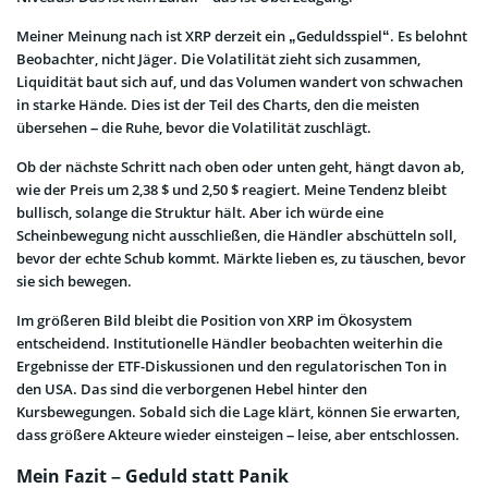
Meiner Meinung nach ist XRP derzeit ein „Geduldsspiel“. Es belohnt
Beobachter, nicht Jäger. Die Volatilität zieht sich zusammen,
Liquidität baut sich auf, und das Volumen wandert von schwachen
in starke Hände. Dies ist der Teil des Charts, den die meisten
übersehen – die Ruhe, bevor die Volatilität zuschlägt.
Ob der nächste Schritt nach oben oder unten geht, hängt davon ab,
wie der Preis um 2,38 $ und 2,50 $ reagiert. Meine Tendenz bleibt
bullisch, solange die Struktur hält. Aber ich würde eine
Scheinbewegung nicht ausschließen, die Händler abschütteln soll,
bevor der echte Schub kommt. Märkte lieben es, zu täuschen, bevor
sie sich bewegen.
Im größeren Bild bleibt die Position von XRP im Ökosystem
entscheidend. Institutionelle Händler beobachten weiterhin die
Ergebnisse der ETF-Diskussionen und den regulatorischen Ton in
den USA. Das sind die verborgenen Hebel hinter den
Kursbewegungen. Sobald sich die Lage klärt, können Sie erwarten,
dass größere Akteure wieder einsteigen – leise, aber entschlossen.
Mein Fazit – Geduld statt Panik