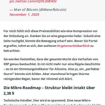
pic.twitter.com/nQDLDiB4Oz
— Man of Bitcoin (@Manofbitcoin)
November 1, 2025
Für mich fühlt sich diese Preisstabilität wie eine Kompression vor
der Entladung an. Denken Sie an eine gespannte Feder. Sobald eine
Seite nachgibt, könnte die Bewegung scharf sein. Bevor Sie Partei
ergreifen, lohnt es sich, den weiteren
Kryptomarktüberblick
zu
betrachten.
Sie werden feststellen, dass der gesamte Markt das Verhalten von
XRP genau beobachtet. Es ist nicht mehr nur eine Ripple-Geschichte
– es ist ein Stimmungsindikator für Altcoins. Also ja, ein „perfekter
Sturm“ könnte sich bilden. Aber manchmal bringen Stürme
reinigenden Regen, bevor der Himmel sich klärt.
Die Mikro-Roadmap – Struktur bleibt intakt über
2,38 $
Technische Händler, hier wird es spannend. Eine neue Mikro-