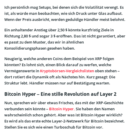
Ich persönlich mag Setups, bei denen sich die Volatilität verengt. Es
ist, als würde man beobachten, wie sich Druck unter Glas aufbaut.
Wenn der Preis ausbricht, werden geduldige Händler meist belohnt.
Ein anhaltender Anstieg über 2,50 $ könnte kurzfristig Ziele in
Richtung 2,80 $ und sogar 3 $ eröffnen. Das ist nicht garantiert, aber
es passt zu dem Muster, das wir in ähnlichen
Konsolidierungsphasen gesehen haben.
Neugierig, welche anderen Coins dem Beispiel von XRP folgen
könnten? Es lohnt sich, einen Blick darauf zu werfen, welche
Vermögenswerte in
Kryptobörsen-Vergleichslisten
oben stehen –
dort rotiert die Dynamik oft als Nächstes hin. Kurz gesagt: Die
Struktur lebt. Händler müssen nur auf Bestätigung warten.
Bitcoin Hyper – Eine stille Revolution auf Layer 2
Nun, sprechen wir über etwas Frisches, das mit der XRP-Geschichte
verbunden sein könnte –
Bitcoin Hyper.
Sie haben den Namen
wahrscheinlich schon gehört. Aber was ist Bitcoin Hyper wirklich?
Es wird als das erste echte Layer-2-Netzwerk für Bitcoin bezeichnet.
Stellen Sie es sich wie einen Turboschub für Bitcoin vor.