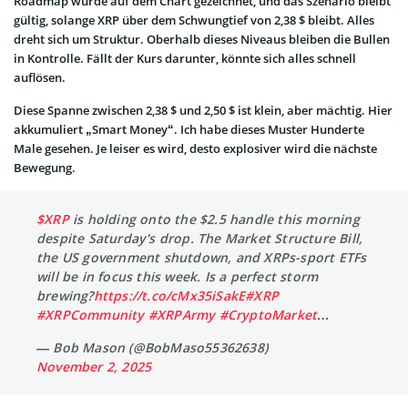
Roadmap wurde auf dem Chart gezeichnet, und das Szenario bleibt
gültig, solange XRP über dem Schwungtief von 2,38 $ bleibt. Alles
dreht sich um Struktur. Oberhalb dieses Niveaus bleiben die Bullen
in Kontrolle. Fällt der Kurs darunter, könnte sich alles schnell
auflösen.
Diese Spanne zwischen 2,38 $ und 2,50 $ ist klein, aber mächtig. Hier
akkumuliert „Smart Money“. Ich habe dieses Muster Hunderte
Male gesehen. Je leiser es wird, desto explosiver wird die nächste
Bewegung.
$XRP
is holding onto the $2.5 handle this morning
despite Saturday's drop. The Market Structure Bill,
the US government shutdown, and XRPs-sport ETFs
will be in focus this week. Is a perfect storm
brewing?
https://t.co/cMx35iSakE
#XRP
#XRPCommunity
#XRPArmy
#CryptoMarket
…
— Bob Mason (@BobMaso55362638)
November 2, 2025