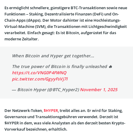
Es ermöglicht schnellere, günstigere BTC-Transaktionen sowie neue
Funktionen – Staking, Dezentralisierte Finanzen (DeFi) und On-
Chain-Apps (dApps). Der Motor dahinter ist eine Hochleistungs-
Virtual-Machine (SVM), die Transaktionen mit Lichtgeschwindigkeit
verarbeitet. Einfach gesagt: Es ist Bitcoin, aufgerüstet für das
moderne Zeitalter.
When Bitcoin and Hyper get together…
The true power of Bitcoin is finally unleashed 🔥
https://t.co/VNG0P4FWNQ
pic.twitter.com/GgyyFsVj7l
— Bitcoin Hyper (@BTC_Hyper2)
November 1, 2025
Der Netzwerk-Token,
$HYPER
, treibt alles an. Er wird für Staking,
Governance und Transaktionsgebühren verwendet. Derzeit ist
$HYPER in dem, was viele Analysten als den derzeit besten Krypto-
Vorverkauf bezeichnen, erhältlich.