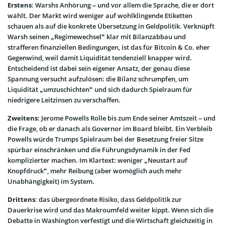
Erstens
: Warshs Anhörung – und vor allem die Sprache, die er dort
wählt. Der Markt wird weniger auf wohlklingende Etiketten
schauen als auf die konkrete Übersetzung in Geldpolitik. Verknüpft
Warsh seinen „Regimewechsel“ klar mit Bilanzabbau und
strafferen finanziellen Bedingungen, ist das für Bitcoin & Co. eher
Gegenwind, weil damit Liquidität tendenziell knapper wird.
Entscheidend ist dabei sein eigener Ansatz, der genau diese
Spannung versucht aufzulösen: die Bilanz schrumpfen, um
Liquidität „umzuschichten“ und sich dadurch Spielraum für
niedrigere Leitzinsen zu verschaffen.
Zweitens
: Jerome Powells Rolle bis zum Ende seiner Amtszeit – und
die Frage, ob er danach als Governor im Board bleibt. Ein Verbleib
Powells würde Trumps Spielraum bei der Besetzung freier Sitze
spürbar einschränken und die Führungsdynamik in der Fed
komplizierter machen. Im Klartext: weniger „Neustart auf
Knopfdruck“, mehr Reibung (aber womöglich auch mehr
Unabhängigkeit) im System.
Drittens
: das übergeordnete Risiko, dass Geldpolitik zur
Dauerkrise wird und das Makroumfeld weiter kippt. Wenn sich die
Debatte in Washington verfestigt und die Wirtschaft gleichzeitig in