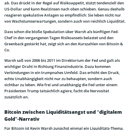
ab. Das drückt in der Regel auf Risikoappetit, stützt tendenziell den
US-Dollar und kann Realzinsen nach oben schieben. Genau deshalb
reagieren spekulative Anlagen so empfindlich: Sie leben nicht nur
von Wachstumserwartungen, sondern auch von reichlich Liquidität.
Dass schon die bloße Spekulation über Warsh als künftigen Fed-
Chef in den vergangenen Tagen Risikoassets belastet und den
Greenback gestärkt hat, zeigt sich an den Kurszahlen von Bitcoin &
Co.
Warsh saß von 2006 bis 2011 im Direktorium der Fed und galt als
wichtiger Draht in Richtung Finanzindustrie. Dazu kommen
Verbindungen in ein trumpnahes Umfeld. Das erhöht den Druck,
echte Unabhängigkeit nicht nur zu behaupten, sondern auch
sichtbar zu leben. Wie frei und unabhängig die Fed unter einem
Präsidenten Trump tatsächlich agiere, facht die Nervosität
zusätzlich an.
Bitcoin zwischen Liquiditätsangst und “digitalem
Gold”-Narrativ
Für Bitcoin ist Kevin Warsh zunächst einmal ein Liquiditäts-Thema.