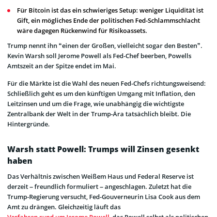
Für Bitcoin ist das ein schwieriges Setup: weniger Liquidität ist
Gift, ein mögliches Ende der politischen Fed-Schlammschlacht
wäre dagegen Rückenwind für Risikoassets.
Trump nennt ihn “einen der Großen, vielleicht sogar den Besten”.
Kevin Warsh soll Jerome Powell als Fed-Chef beerben, Powells
Amtszeit an der Spitze endet im Mai.
Für die Märkte ist die Wahl des neuen Fed-Chefs richtungsweisend:
Schließlich geht es um den künftigen Umgang mit Inflation, den
Leitzinsen und um die Frage, wie unabhängig die wichtigste
Zentralbank der Welt in der Trump-Ära tatsächlich bleibt. Die
Hintergründe.
Warsh statt Powell: Trumps will Zinsen gesenkt
haben
Das Verhältnis zwischen Weißem Haus und Federal Reserve ist
derzeit – freundlich formuliert – angeschlagen. Zuletzt hat die
Trump-Regierung versucht, Fed-Gouverneurin Lisa Cook aus dem
Amt zu drängen. Gleichzeitig läuft das
Verfahren rund um Jerome Powell
, das Powell selbst als politischen