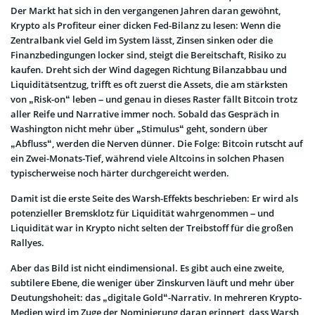
Der Markt hat sich in den vergangenen Jahren daran gewöhnt,
Krypto als Profiteur einer dicken Fed-Bilanz zu lesen: Wenn die
Zentralbank viel Geld im System lässt, Zinsen sinken oder die
Finanzbedingungen locker sind, steigt die Bereitschaft, Risiko zu
kaufen. Dreht sich der Wind dagegen Richtung Bilanzabbau und
Liquiditätsentzug, trifft es oft zuerst die Assets, die am stärksten
von „Risk-on“ leben – und genau in dieses Raster fällt Bitcoin trotz
aller Reife und Narrative immer noch. Sobald das Gespräch in
Washington nicht mehr über „Stimulus“ geht, sondern über
„Abfluss“, werden die Nerven dünner. Die Folge: Bitcoin rutscht auf
ein Zwei-Monats-Tief, während viele Altcoins in solchen Phasen
typischerweise noch härter durchgereicht werden.
Damit ist die erste Seite des Warsh-Effekts beschrieben: Er wird als
potenzieller Bremsklotz für Liquidität wahrgenommen – und
Liquidität war in Krypto nicht selten der Treibstoff für die großen
Rallyes.
Aber das Bild ist nicht eindimensional. Es gibt auch eine zweite,
subtilere Ebene, die weniger über Zinskurven läuft und mehr über
Deutungshoheit: das „digitale Gold“-Narrativ. In mehreren Krypto-
Medien wird im Zuge der Nominierung daran erinnert, dass Warsh