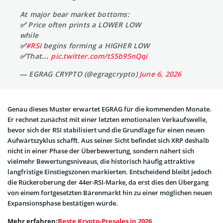
At major bear market bottoms:
✅ Price often prints a LOWER LOW
while
✅
#RSI
begins forming a HIGHER LOW
✅That…
pic.twitter.com/tS5b95nQqi
— EGRAG CRYPTO (@egragcrypto)
June 6, 2026
Genau dieses Muster erwartet EGRAG für die kommenden Monate.
Er rechnet zunächst mit einer letzten emotionalen Verkaufswelle,
bevor sich der RSI stabilisiert und die Grundlage für einen neuen
Aufwärtszyklus schafft. Aus seiner Sicht befindet sich XRP deshalb
nicht in einer Phase der Überbewertung, sondern nähert sich
vielmehr Bewertungsniveaus, die historisch häufig attraktive
langfristige Einstiegszonen markierten. Entscheidend bleibt jedoch
die Rückeroberung der 44er-RSI-Marke, da erst dies den Übergang
von einem fortgesetzten Bärenmarkt hin zu einer möglichen neuen
Expansionsphase bestätigen würde.
Mehr erfahren:
Beste Krypto-Presales in 2026