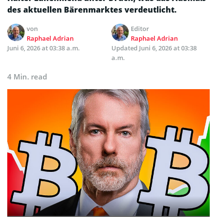
des aktuellen Bärenmarktes verdeutlicht.
von
Editor
Raphael Adrian
Raphael Adrian
Juni 6, 2026 at 03:38 a.m.
Updated
Juni 6, 2026 at 03:38
a.m.
4 Min. read