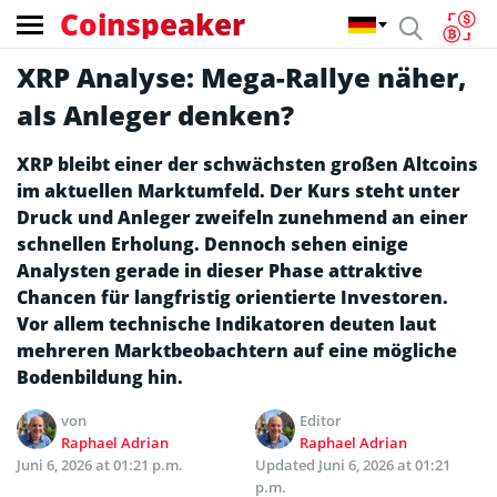
Coinspeaker
XRP Analyse: Mega-Rallye näher,
als Anleger denken?
XRP bleibt einer der schwächsten großen Altcoins
im aktuellen Marktumfeld. Der Kurs steht unter
Druck und Anleger zweifeln zunehmend an einer
schnellen Erholung. Dennoch sehen einige
Analysten gerade in dieser Phase attraktive
Chancen für langfristig orientierte Investoren.
Vor allem technische Indikatoren deuten laut
mehreren Marktbeobachtern auf eine mögliche
Bodenbildung hin.
von
Editor
Raphael Adrian
Raphael Adrian
Juni 6, 2026 at 01:21 p.m.
Updated
Juni 6, 2026 at 01:21
p.m.