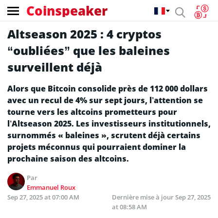
Coinspeaker
Altseason 2025 : 4 cryptos
“oubliées” que les baleines
surveillent déjà
Alors que Bitcoin consolide près de 112 000 dollars
avec un recul de 4% sur sept jours, l’attention se
tourne vers les altcoins prometteurs pour
l’Altseason 2025. Les investisseurs institutionnels,
surnommés « baleines », scrutent déjà certains
projets méconnus qui pourraient dominer la
prochaine saison des altcoins.
Par
Emmanuel Roux
Sep 27, 2025 at 07:00 AM
Dernière mise à jour
Sep 27, 2025
at 08:58 AM