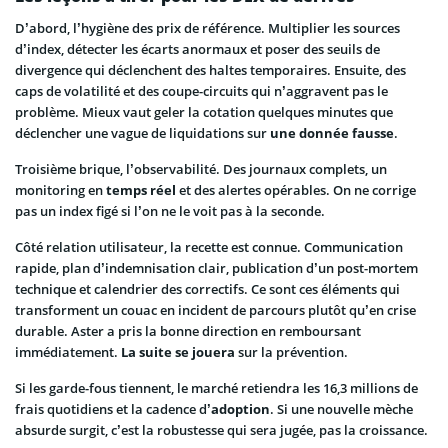
D’abord, l’hygiène des prix de référence. Multiplier les sources
d’index, détecter les écarts anormaux et poser des seuils de
divergence qui déclenchent des haltes temporaires. Ensuite, des
caps de volatilité et des coupe-circuits qui n’aggravent pas le
problème. Mieux vaut geler la cotation quelques minutes que
déclencher une vague de liquidations sur
une donnée fausse
.
Troisième brique, l’observabilité. Des journaux complets, un
monitoring en
temps
réel
et des alertes opérables. On ne corrige
pas un index figé si l’on ne le voit pas à la seconde.
Côté relation utilisateur, la recette est connue. Communication
rapide, plan d’indemnisation clair, publication d’un post-mortem
technique et calendrier des correctifs. Ce sont ces éléments qui
transforment un couac en incident de parcours plutôt qu’en crise
durable. Aster a pris la bonne direction en remboursant
immédiatement.
La suite se jouera
sur la prévention.
Si les garde-fous tiennent, le marché retiendra les 16,3 millions de
frais quotidiens et la cadence d’
adoption
. Si une nouvelle mèche
absurde surgit, c’est la robustesse qui sera jugée, pas la croissance.