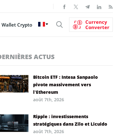
Currency
Wallet Crypto
Converter
DERNIÈRES ACTUS
Bitcoin ETF : Intesa Sanpaolo
pivote massivement vers
l’Ethereum
août 7th, 2026
Ripple : investissements
stratégiques dans Zilo et Licuido
août 7th, 2026