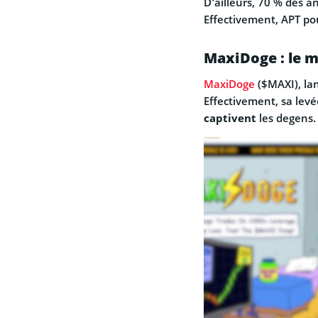
D’ailleurs, 70 % des a
Effectivement, APT po
MaxiDoge : le 
MaxiDoge
($MAXI), lan
Effectivement, sa levé
captivent
les degens.