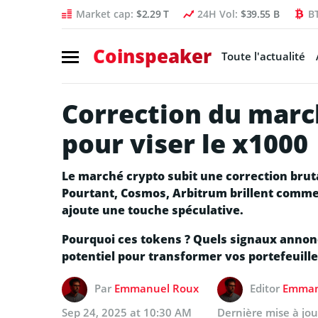
Market cap:
$2.29 T
24H Vol:
$39.55 B
B
Coinspeaker
Toute l'actualité
Correction du march
pour viser le x1000
Le marché crypto subit une correction bruta
Pourtant, Cosmos, Arbitrum brillent comme 
ajoute une touche spéculative.
Pourquoi ces tokens ? Quels signaux annonc
potentiel pour transformer vos portefeuil
Par
Emmanuel Roux
Editor
Emman
Sep 24, 2025 at 10:30 AM
Dernière mise à jo