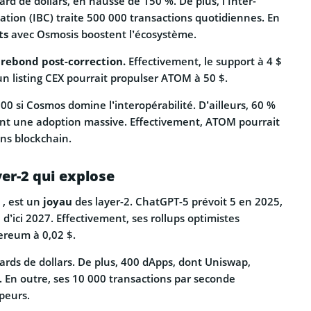
iard de dollars, en hausse de 150 %. De plus, l’Inter-
ion (IBC) traite 500 000 transactions quotidiennes. En
ts
avec Osmosis boostent l’écosystème.
n
rebond post-correction.
Effectivement, le support à 4 $
 un listing CEX pourrait propulser ATOM à 50 $.
0 si Cosmos domine l’interopérabilité. D’ailleurs, 60 %
ent une adoption massive. Effectivement, ATOM pourrait
ns blockchain.
yer-2 qui explose
 , est un
joyau
des layer-2. ChatGPT-5 prévoit 5 en 2025,
d’ici 2027. Effectivement, ses rollups optimistes
hereum à 0,02 $.
liards de dollars. De plus, 400 dApps, dont Uniswap,
. En outre, ses 10 000 transactions par seconde
peurs.