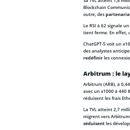
Sa TVL atteint 1,8 mill
Blockchain Communicat
outre, des
partenaria
Le RSI à 62 signale u
tient ferme. En effet,
ChatGPT-5 voit un x100
des analystes anticip
redéfinir
les connexio
Arbitrum : le la
Arbitrum (ARB), à 0,44
avec un x1000 à 440 $ 
réduisent les frais Et
La TVL atteint 2,7 mil
migrent vers Arbitrum
séduisent
les dévelop