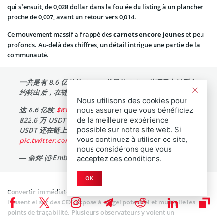
qui s’ensuit, de 0,028 dollar dans la foulée du listing à un plancher
proche de 0,007, avant un retour vers 0,014.
Ce mouvement massif a frappé des
carnets encore jeunes
et peu
profonds. Au-delà des chiffres, un détail intrigue une partie de la
communauté.
一共是有 8.6 亿枚的
$RVV
(总量的 8.6%) 从项目方铸币合
约转出后，在链上被抛售，致使
$RVV
严重下跌。
Nous utilisons des cookies pour
这 8.6 亿枚
$RVV
被出售换得了 1028.8 万 USDT，其中
nous assurer que vous bénéficiez
de la meilleure expérience
822.6 万 USDT 被转进了 Gate 和 Kucoin，另外 204.1 万
possible sur notre site web. Si
USDT 还在链上钱包 0x643。…
vous continuez à utiliser ce site,
pic.twitter.com/RMmOlvRFzd
nous considérons que vous
— 余烬 (@EmberCN)
October 19, 2025
acceptez ces conditions.
OK
Convertir immédiatement des tokens volés en USDT, puis envoyer
l’essentiel sur des CEX, expose à un gel potentiel et multiplie les
points de traçabilité. Plusieurs observateurs y voient un