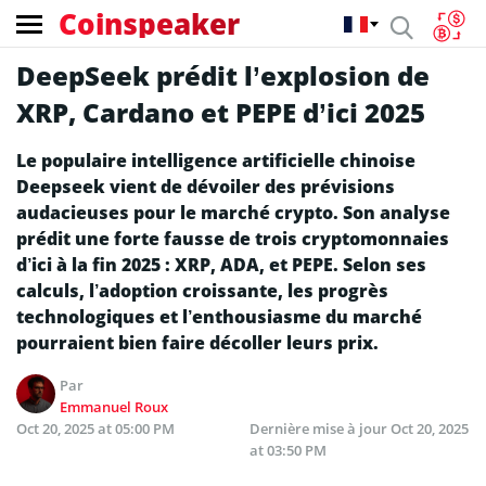
Coinspeaker
DeepSeek prédit l’explosion de
XRP, Cardano et PEPE d’ici 2025
Le populaire intelligence artificielle chinoise
Deepseek vient de dévoiler des prévisions
audacieuses pour le marché crypto. Son analyse
prédit une forte fausse de trois cryptomonnaies
d’ici à la fin 2025 : XRP, ADA, et PEPE. Selon ses
calculs, l’adoption croissante, les progrès
technologiques et l’enthousiasme du marché
pourraient bien faire décoller leurs prix.
Par
Emmanuel Roux
Oct 20, 2025 at 05:00 PM
Dernière mise à jour
Oct 20, 2025
at 03:50 PM