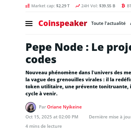
Market cap:
$2.29 T
24H Vol:
$39.55 B
B
Coinspeaker
Toute l'actualité
Pepe Node : Le proj
codes
Nouveau phénomène dans l’univers des mem
la vague des grenouilles virales : il la red
token utilitaire, une prévente tonitruante, 
cycle à venir.
Par
Oriane Nyikeine
Oct 15, 2025 at 02:00 PM
Dernière mise à jo
4 mins de lecture