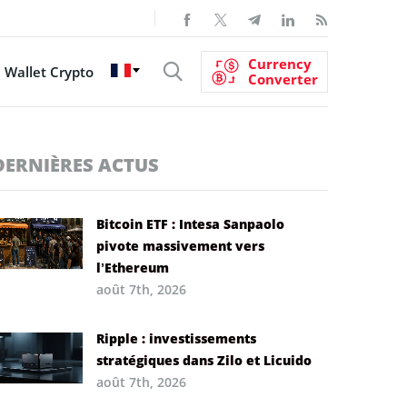
Currency
Wallet Crypto
Converter
DERNIÈRES ACTUS
Bitcoin ETF : Intesa Sanpaolo
pivote massivement vers
l’Ethereum
août 7th, 2026
Ripple : investissements
stratégiques dans Zilo et Licuido
août 7th, 2026