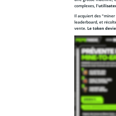
complexes,
l’utilisat
Il acquiert des “miner 
leaderboard, et récol
vente.
Le token devien