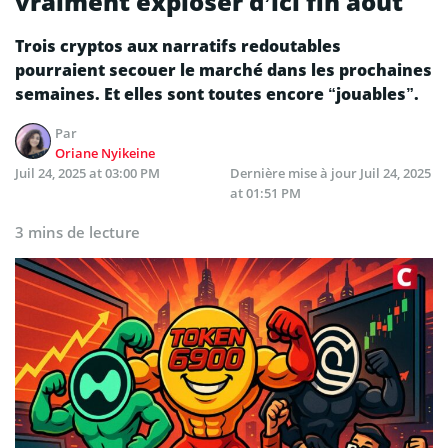
vraiment exploser d’ici fin août
Trois cryptos aux narratifs redoutables
pourraient secouer le marché dans les prochaines
semaines. Et elles sont toutes encore “jouables”.
Par
Oriane Nyikeine
Juil 24, 2025 at 03:00 PM
Dernière mise à jour
Juil 24, 2025
at 01:51 PM
3 mins de lecture