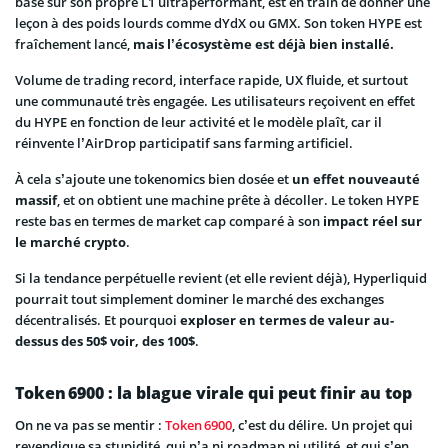
basé sur son propre L1 ultraperformant, est en train de donner une
leçon à des poids lourds comme dYdX ou GMX. Son token HYPE est
fraîchement lancé,
mais l’écosystème est déjà bien installé.
Volume de trading record, interface rapide, UX fluide, et surtout
une communauté très engagée. Les utilisateurs reçoivent en effet
du HYPE en fonction de leur activité et le modèle plaît, car il
réinvente l’AirDrop participatif sans farming artificiel.
À cela s’ajoute une tokenomics bien dosée et
un effet nouveauté
massif
, et on obtient une machine prête à décoller. Le token HYPE
reste bas en termes de market cap comparé à son
impact réel sur
le marché crypto
.
Si la tendance perpétuelle revient (et elle revient déjà), Hyperliquid
pourrait tout simplement dominer le marché des exchanges
décentralisés. Et pourquoi
exploser en termes de valeur au-
dessus des 50$ voir, des 100$
.
Token 6900 : la blague virale qui peut finir au top
On ne va pas se mentir :
Token 6900
, c’est du délire. Un projet qui
revendique sa stupidité, qui n’a ni roadmap ni utilité, et qui s’en