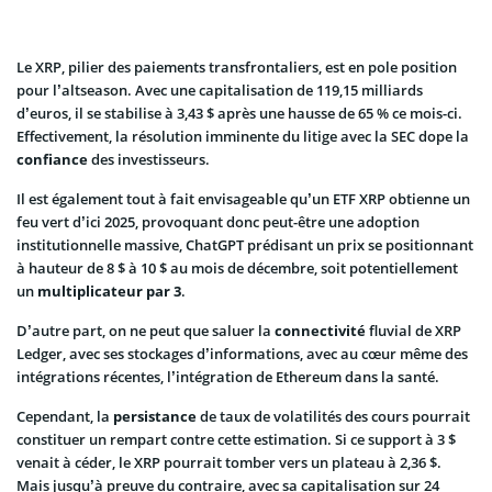
Le XRP, pilier des paiements transfrontaliers, est en pole position
pour l’altseason. Avec une capitalisation de 119,15 milliards
d’euros, il se stabilise à 3,43 $ après une hausse de 65 % ce mois-ci.
Effectivement, la résolution imminente du litige avec la SEC dope la
confiance
des investisseurs.
Il est également tout à fait envisageable qu’un ETF XRP obtienne un
feu vert d’ici 2025, provoquant donc peut-être une adoption
institutionnelle massive, ChatGPT prédisant un prix se positionnant
à hauteur de 8 $ à 10 $ au mois de décembre, soit potentiellement
un
multiplicateur par
3
.
D’autre part, on ne peut que saluer la
connectivité
fluvial de XRP
Ledger, avec ses stockages d’informations, avec au cœur même des
intégrations récentes, l’intégration de Ethereum dans la santé.
Cependant, la
persistance
de taux de volatilités des cours pourrait
constituer un rempart contre cette estimation. Si ce support à 3 $
venait à céder, le XRP pourrait tomber vers un plateau à 2,36 $.
Mais jusqu’à preuve du contraire, avec sa capitalisation sur 24