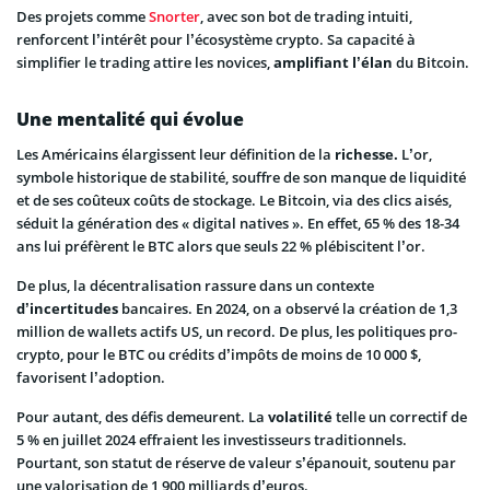
Des projets comme
Snorter
, avec son bot de trading intuiti,
renforcent l’intérêt pour l’écosystème crypto. Sa capacité à
simplifier le trading attire les novices,
amplifiant l’élan
du Bitcoin.
Une mentalité qui évolue
Les Américains élargissent leur définition de la
richesse.
L’or,
symbole historique de stabilité, souffre de son manque de liquidité
et de ses coûteux coûts de stockage. Le Bitcoin, via des clics aisés,
séduit la génération des « digital natives ». En effet, 65 % des 18-34
ans lui préfèrent le BTC alors que seuls 22 % plébiscitent l’or.
De plus, la décentralisation rassure dans un contexte
d’incertitudes
bancaires. En 2024, on a observé la création de 1,3
million de wallets actifs US, un record. De plus, les politiques pro-
crypto, pour le BTC ou crédits d’impôts de moins de 10 000 $,
favorisent l’adoption.
Pour autant, des défis demeurent. La
volatilité
telle un correctif de
5 % en juillet 2024 effraient les investisseurs traditionnels.
Pourtant, son statut de réserve de valeur s’épanouit, soutenu par
une valorisation de 1 900 milliards d’euros.