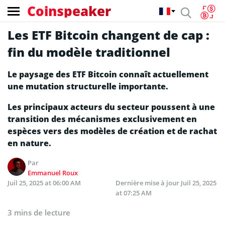
Coinspeaker
Les ETF Bitcoin changent de cap :
fin du modèle traditionnel
Le paysage des ETF Bitcoin connaît actuellement
une mutation structurelle importante.
Les principaux acteurs du secteur poussent à une
transition des mécanismes exclusivement en
espèces vers des modèles de création et de rachat
en nature.
Par
Emmanuel Roux
Juil 25, 2025 at 06:00 AM
Dernière mise à jour
Juil 25, 2025
at 07:25 AM
3 mins de lecture