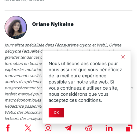
Oriane Nyikeine
Journaliste spécialisée dans l’écosystème crypto et Web3, Oriane
décrypte l’actualité des marchés, des projets blockchain et des
grandes tendances du numérique pour Coinspeaker. Issu d’une
formation en business et passionnée par l’univers décentralisé, elle
Nous utilisons des cookies pour
explore les mutations technologiques, les enjeux économiques et les
nous assurer que vous bénéficiez
mouvements sociétaux liés aux cryptomonnaies. Forte de plusieurs
de la meilleure expérience
années d’expérience dans la rédaction de contenus web, elle s’est
possible sur notre site web. Si
progressivement tournée vers l’univers des actifs numériques, avec un
vous continuez à utiliser ce site,
intérêt marqué pour les dynamiques géopolitiques et
nous considérons que vous
macroéconomiques qui façonnent ce secteur en constante mutation.
acceptez ces conditions.
Rédactrice passionnée, son objectif est de décrypter l’actualité du
Web3, des blockchains et des marchés numériques pour offrir aux
OK
lecteurs des analyses claires, fiables et percutantes