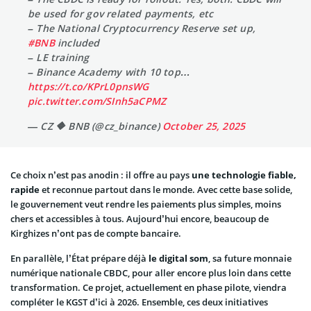
be used for gov related payments, etc
– The National Cryptocurrency Reserve set up,
#BNB
included
– LE training
– Binance Academy with 10 top…
https://t.co/KPrL0pnsWG
pic.twitter.com/SInh5aCPMZ
— CZ 🔶 BNB (@cz_binance)
October 25, 2025
Ce choix n’est pas anodin : il offre au pays
une technologie fiable,
rapide
et reconnue partout dans le monde. Avec cette base solide,
le gouvernement veut rendre les paiements plus simples, moins
chers et accessibles à tous. Aujourd’hui encore, beaucoup de
Kirghizes n’ont pas de compte bancaire.
En parallèle, l’État prépare déjà
le digital som
, sa future monnaie
numérique nationale CBDC, pour aller encore plus loin dans cette
transformation. Ce projet, actuellement en phase pilote, viendra
compléter le KGST d’ici à 2026. Ensemble, ces deux initiatives