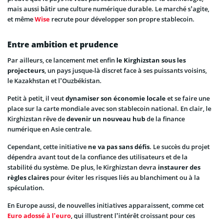
mais aussi bâtir une culture numérique durable. Le marché s’agite,
et même
Wise
recrute pour développer son propre stablecoin.
Entre ambition et prudence
Par ailleurs, ce lancement met enfin
le Kirghizstan sous les
projecteurs
, un pays jusque-là discret face à ses puissants voisins,
le Kazakhstan et l’Ouzbékistan.
Petit à petit, il veut
dynamiser son économie locale
et se faire une
place sur la carte mondiale avec son stablecoin national. En clair, le
Kirghizstan rêve de
devenir un nouveau hub
de la finance
numérique en Asie centrale.
Cependant, cette initiative
ne va pas sans défis
. Le succès du projet
dépendra avant tout de la confiance des utilisateurs et de la
stabilité du système. De plus, le Kirghizstan devra
instaurer des
règles claires
pour éviter les risques liés au blanchiment ou à la
spéculation.
En Europe aussi, de nouvelles initiatives apparaissent, comme cet
Euro adossé à l’euro
, qui illustrent l’intérêt croissant pour ces