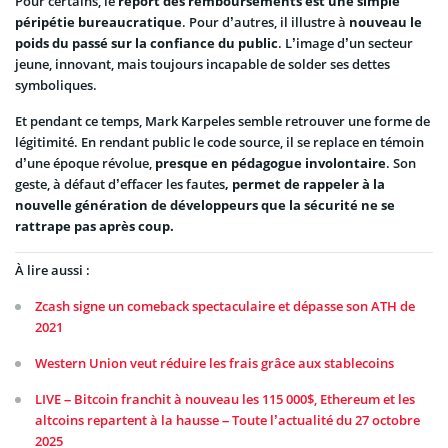
Pour certains, le
report des remboursements est une simple
péripétie bureaucratique
. Pour d’autres, il illustre à
nouveau le
poids du passé sur la confiance du public
. L’image d’un secteur
jeune, innovant, mais toujours incapable de solder ses dettes
symboliques.
Et pendant ce temps, Mark Karpeles semble retrouver une forme de
légitimité. En rendant public le code source, il se replace en témoin
d’une époque révolue,
presque en pédagogue involontaire
. Son
geste, à défaut d’effacer les fautes
, permet de rappeler à la
nouvelle génération de développeurs que la sécurité ne se
rattrape pas après coup.
À lire aussi :
Zcash signe un comeback spectaculaire et dépasse son ATH de
2021
Western Union veut réduire les frais grâce aux stablecoins
LIVE – Bitcoin franchit à nouveau les 115 000$, Ethereum et les
altcoins repartent à la hausse – Toute l’actualité du 27 octobre
2025