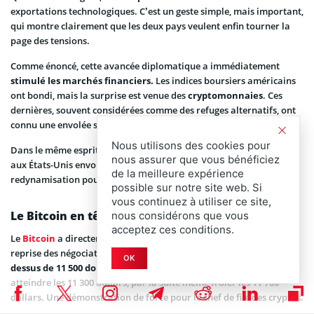
exportations technologiques. C’est un geste simple, mais important,
qui montre clairement que les deux pays veulent enfin tourner la
page des tensions.
Comme énoncé, cette avancée diplomatique a immédiatement
stimulé les marchés financiers.
Les indices boursiers américains
ont bondi, mais la surprise est venue des
cryptomonnaies
. Ces
dernières, souvent considérées comme des refuges alternatifs, ont
connu une envolée spectaculaire dès l’annonce de l’accord.
Nous utilisons des cookies pour
Dans le même esprit de réouverture, la
grâce présidentielle de CZ
nous assurer que vous bénéficiez
aux États-Unis envoie aussi un signal fort d’apaisement et de
de la meilleure expérience
redynamisation pour le monde crypto.
possible sur notre site web. Si
vous continuez à utiliser ce site,
Le Bitcoin en tête de cortège
nous considérons que vous
acceptez ces conditions.
Le
Bitcoin
a directement surfé sur cette vague d’optimisme. La
reprise des négociations commerciales a propulsé son cours
au-
OK
dessus de 11 500 dollars
. Puis, il a continué son ascension pour
atteindre les 11 300 dollars, par la suite même frôler les 11 700
dollars. Une démonstration de force pour le chef de file des cryptos.