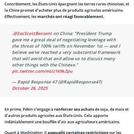
Concrètement, les États-Unis épargnent les terres rares chinoises, et
la Chine promet d’acheter plus de produits agricoles américains.
Effectivement, les
marchés ont réagi favorablement
.
.
@SecScottBessent
on China: "President Trump
gave me a great deal of negotiating leverage with
the threat of 100% tariffs on November 1st — and I
believe we've reached a very substantial framework
that will avoid that and allow us to discuss many
other things with the Chinese."
pic.twitter.com/mUz1k9kZpu
— Rapid Response 47 (@RapidResponse47)
October 26, 2025
En prime, Pékin s’engage à
renforcer ses achats
de soja, de maïs et
d’autres produits agricoles aux États-Unis. Cela apporte
indéniablement une bouffée d’air aux agriculteurs américains.
Quant à Washington, il
assouplit certaines restrictions
sur les