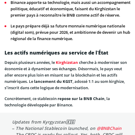
Binance apporte sa technologie, mais aussi un accompagnement
politique, éducatif et économique, faisant du Kirghizstan le
premier pays à reconnaître le BNB comme actif de réserve.
Le pays prépare déjà sa future monnaie numérique nationale
(digital som), prévue pour 2026, et ambitionne de devenir un hub
régional de la finance numérique.
Les actifs numériques au service de l’État
Depuis plusieurs années, le
Kirghizstan
cherche à moderniser son
économie et à dynamiser ses échanges. Désormais, le pays veut
aller encore plus loin en misant sur la blockchain et les actifs
numériques. Le
lancement du KGST
, adossé 1:1 au som kirghize,
s’inscrit dans cette logique de modernisation.
Concrètement, ce stablecoin
repose sur la BNB Chain
, la
technologie développée par Binance.
Updates from Kyrgyzstan🇰🇬
– The National Stablecoin launched, on
@BNBChain
– The CBDC is ready for rollout. Yes, both. CBDC will