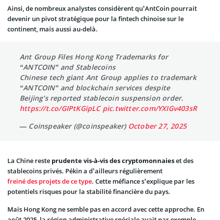
Ainsi, de nombreux analystes considèrent qu’AntCoin pourrait
devenir un pivot stratégique pour la fintech chinoise sur le
continent, mais aussi au-delà.
Ant Group Files Hong Kong Trademarks for
“ANTCOIN” and Stablecoins
Chinese tech giant Ant Group applies to trademark
“ANTCOIN” and blockchain services despite
Beijing's reported stablecoin suspension order.
https://t.co/GIPtKGipLC
pic.twitter.com/YXIGv403sR
— Coinspeaker (@coinspeaker)
October 27, 2025
La Chine reste
prudente vis-à-vis des cryptomonnaies
et des
stablecoins privés. Pékin a d’ailleurs régulièrement
freiné des projets de ce type
. Cette méfiance s’explique par les
potentiels risques pour la stabilité financière du pays.
Mais Hong Kong ne semble pas en accord avec cette approche. En
août 2025, la région administrative spéciale avait par exemple