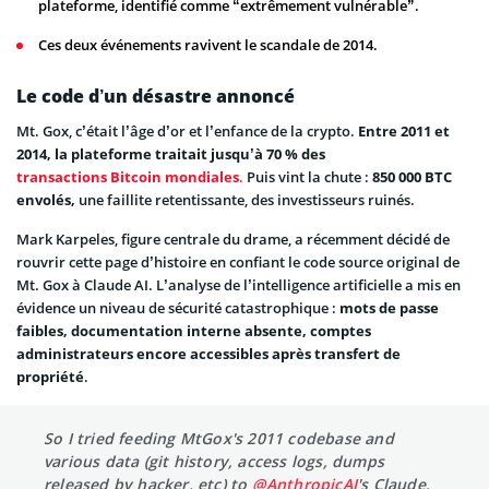
plateforme, identifié comme “extrêmement vulnérable”.
Ces deux événements ravivent le scandale de 2014.
Le code d’un désastre annoncé
Mt. Gox, c’était l’âge d’or et l’enfance de la crypto.
Entre 2011 et
2014, la plateforme traitait jusqu’à 70 % des
transactions Bitcoin mondiales
.
Puis vint la chute :
850 000 BTC
envolés,
une faillite retentissante, des investisseurs ruinés.
Mark Karpeles, figure centrale du drame, a récemment décidé de
rouvrir cette page d’histoire en confiant le code source original de
Mt. Gox à Claude AI. L’analyse de l’intelligence artificielle a mis en
évidence un niveau de sécurité catastrophique :
mots de passe
faibles, documentation interne absente, comptes
administrateurs encore accessibles après transfert de
propriété
.
So I tried feeding MtGox's 2011 codebase and
various data (git history, access logs, dumps
released by hacker, etc) to
@AnthropicAI
's Claude,