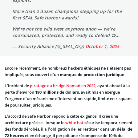
exploits.
More than 2 dozen champions stepping up for the
first SEAL Safe Harbor awards!
We’re not the wild west anymore anon — we’re
coordinated, protected, and ready to defend 🤝…
— Security Alliance (@_SEAL_Org)
October 1, 2025
Encore récemment, de nombreux hackers éthiques ne s’étaient pas
impliqués, sous couvert d’un
manque de protection juridique
.
L’incident de
piratage du bridge Nomad en 2022
, ayant abouti à la
perte d’environ
190 millions de dollars
, avait mis en exergue
l’urgence d’un mécanisme d’intervention rapide, limité en risquant
de poursuites juridiques.
L’accord de Safe Harbor répond à cette exigence. Il crée une
architecture précise : lorsque le
white hat
sécurise temporairement
des fonds dérobés, il a l’obligation de les restituer dans
un délai de
72 heures
et en échange, il perçoit une récompense de 10 % du