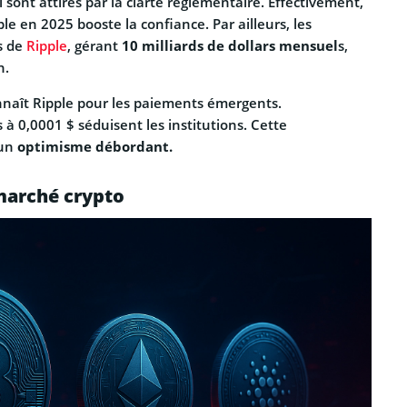
l sont attirés par la clarté réglementaire. Effectivement,
pple en 2025 booste la confiance. Par ailleurs, les
s de
Ripple
, gérant
10 milliards de dollars mensuel
s,
n.
onnaît Ripple pour les paiements émergents.
s à 0,0001 $ séduisent les institutions. Cette
 un
optimisme débordant.
marché crypto