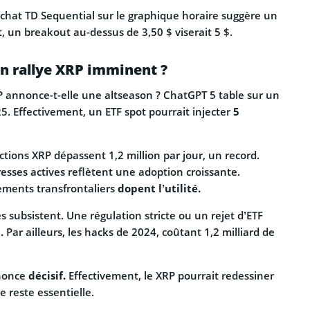
d’achat TD Sequential sur le graphique horaire suggère un
, un breakout au-dessus de 3,50 $ viserait 5 $.
un rallye XRP imminent ?
 annonce-t-elle une altseason ? ChatGPT 5 table sur un
025. Effectivement, un ETF spot pourrait injecter
5
actions XRP dépassent 1,2 million par jour, un record.
resses actives reflètent une adoption croissante.
iements transfrontaliers
dopent l’utilité.
 subsistent. Une régulation stricte ou un rejet d’ETF
.
Par ailleurs, les hacks de 2024, coûtant 1,2 milliard de
nonce
décisif.
Effectivement, le XRP pourrait redessiner
 reste essentielle.