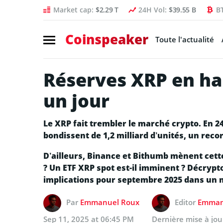
Market cap:
$2.29 T
24H Vol:
$39.55 B
B
Coinspeaker
Toute l'actualité
Réserves XRP en hau
un jour
Le XRP fait trembler le marché crypto. En 2
bondissent de 1,2 milliard d’unités, un reco
D’ailleurs, Binance et Bithumb mènent cett
? Un ETF XRP spot est-il imminent ? Décrypt
implications pour septembre 2025 dans un 
Par
Emmanuel Roux
Editor
Emman
Sep 11, 2025 at 06:45 PM
Dernière mise à jo