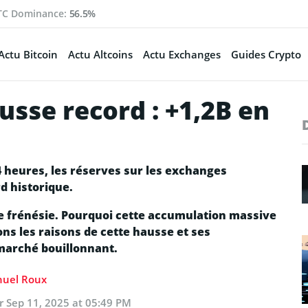
TC Dominance:
56.5%
Actu Bitcoin
Actu Altcoins
Actu Exchanges
Guides Crypto
sse record : +1,2B en
4 heures, les réserves sur les exchanges
rd historique.
e frénésie. Pourquoi cette accumulation massive
ons les raisons de cette hausse et ses
marché bouillonnant.
uel Roux
ur
Sep 11, 2025 at 05:49 PM