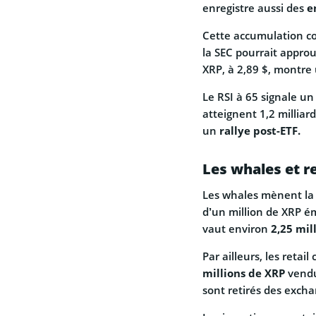
enregistre aussi des
e
Cette accumulation co
la SEC pourrait approuv
XRP, à 2,89 $, montre 
Le RSI à 65 signale u
atteignent 1,2 milliard
un
rallye post-ETF.
Les whales et re
Les whales mènent la 
d’un million de XRP é
vaut environ
2,25 mill
Par ailleurs, les reta
millions de XRP
vendus
sont retirés des exchan