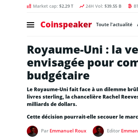
Market cap:
$2.29 T
24H Vol:
$39.55 B
B
Coinspeaker
Toute l'actualité
Royaume-Uni : la ve
envisagée pour com
budgétaire
Le Royaume-Uni fait face à un dilemme brûla
livres sterling, la chancelière Rachel Reeves
milliards de dollars.
Cette décision pourrait-elle secouer le mar
Par
Emmanuel Roux
Editor
Emmanu