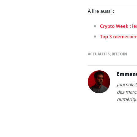
À lire aussi :
Crypto Week : le
Top 3 memecoins 
ACTUALITÉS
,
BITCOIN
Emmanu
Journalis
des march
numériqu