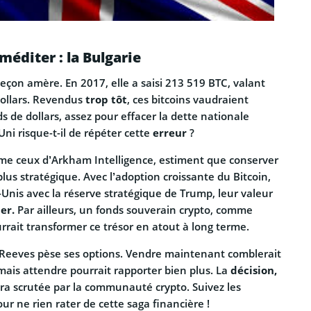
méditer : la Bulgarie
leçon amère. En 2017, elle a saisi 213 519 BTC, valant
dollars. Revendus
trop tôt
, ces bitcoins vaudraient
ds de dollars, assez pour effacer la dette nationale
ni risque-t-il de répéter cette
erreur
?
me ceux d’Arkham Intelligence, estiment que conserver
plus stratégique. Avec l’adoption croissante du Bitcoin,
nis avec la réserve stratégique de Trump, leur valeur
er.
Par ailleurs, un fonds souverain crypto, comme
rrait transformer ce trésor en atout à long terme.
l Reeves pèse ses options. Vendre maintenant comblerait
 mais attendre pourrait rapporter bien plus. La
décision,
ra scrutée par la communauté crypto. Suivez les
our ne rien rater de cette saga financière !