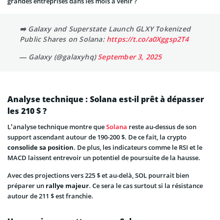
grandes entreprises dans les mois à venir ?
➡️ Galaxy and Superstate Launch GLXY Tokenized
Public Shares on Solana:
https://t.co/a0Xggsp2T4
— Galaxy (@galaxyhq)
September 3, 2025
Analyse technique : Solana est-il prêt à dépasser
les 210 $ ?
L’analyse technique montre que
Solana
reste au-dessus de son
support ascendant autour de 190-200 $. De ce fait, la crypto
consolide sa position
. De plus, les indicateurs comme le RSI et le
MACD laissent entrevoir un potentiel de poursuite de la hausse.
Avec des projections vers 225 $ et au-delà, SOL pourrait bien
préparer un
rallye majeur
. Ce sera le cas surtout si la résistance
autour de 211 $ est franchie.