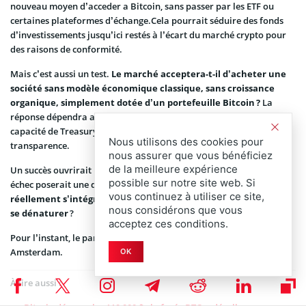
nouveau moyen d’acceder a Bitcoin, sans passer par les ETF ou
certaines plateformes d’échange.Cela pourrait séduire des fonds
d’investissements jusqu’ici restés à l’écart du marché crypto pour
des raisons de conformité.
Mais c’est aussi un test.
Le marché acceptera-t-il d’acheter une
société sans modèle économique classique, sans croissance
organique, simplement dotée d’un portefeuille Bitcoin ?
La
réponse dépendra autant de la trajectoire du BTC que de la
capacité de Treasury à justifier sa gestion, sa gouvernance et sa
Nous utilisons des cookies pour
transparence.
nous assurer que vous bénéficiez
de la meilleure expérience
Un succès ouvrirait la voie à d’autres structures similaires. Un
possible sur notre site web. Si
échec poserait une question plus large :
le Bitcoin peut-il
vous continuez à utiliser ce site,
réellement s’intégrer dans le tissu financier traditionnel sans
nous considérons que vous
se dénaturer
?
acceptez ces conditions.
Pour l’instant, le pari est lancé. Et les projecteurs sont braqués sur
Amsterdam.
OK
À lire aussi :