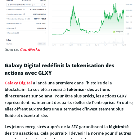
Source:
CoinGecko
Galaxy Digital redéfinit la tokenisation des
actions avec GLXY
Galaxy Digital
a lancé une première dans l’histoire de la
blockchain. La société a réussi à
tokéniser des actions
directement sur Solana
. Pour être plus précis, les actions GLXY
représentent maintenant des parts réelles de l’entreprise. En outre,
elles offrent aux traders une alternative d’investissement plus
fluide et décentralisée.
Les jetons enregistrés auprès de la SEC garantissent la
légitimité
des transactions
. Cela pourrait-il devenir la norme pour d’autres