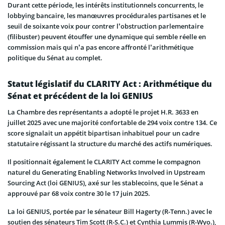
Durant cette période, les intérêts institutionnels concurrents, le
lobbying bancaire, les manœuvres procédurales partisanes et le
seuil de soixante voix pour contrer l’obstruction parlementaire
(filibuster) peuvent étouffer une dynamique qui semble réelle en
commission mais qui n’a pas encore affronté l’arithmétique
politique du Sénat au complet.
Statut législatif du CLARITY Act : Arithmétique du
Sénat et précédent de la loi GENIUS
La Chambre des représentants a adopté le projet H.R. 3633 en
juillet 2025 avec une majorité confortable de 294 voix contre 134. Ce
score signalait un appétit bipartisan inhabituel pour un cadre
statutaire régissant la structure du marché des actifs numériques.
Il positionnait également le CLARITY Act comme le compagnon
naturel du Generating Enabling Networks Involved in Upstream
Sourcing Act (loi GENIUS), axé sur les stablecoins, que le Sénat a
approuvé par 68 voix contre 30 le 17 juin 2025.
La loi GENIUS, portée par le sénateur Bill Hagerty (R-Tenn.) avec le
soutien des sénateurs Tim Scott (R-S.C.) et Cynthia Lummis (R-Wyo.),