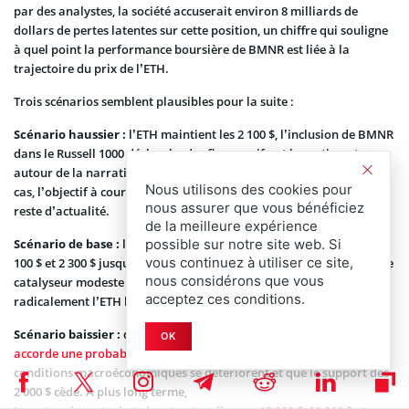
par des analystes, la société accuserait environ 8 milliards de
dollars de pertes latentes sur cette position, un chiffre qui souligne
à quel point la performance boursière de BMNR est liée à la
trajectoire du prix de l’ETH.
Trois scénarios semblent plausibles pour la suite :
Scénario haussier :
l’ETH maintient les 2 100 $, l’inclusion de BMNR
dans le Russell 1000 déclenche des flux passifs, et le sentiment
autour de la narration de trésorerie Ethereum se renforce. Dans ce
Nous utilisons des cookies pour
cas, l’objectif à court terme de Lee, situé entre 7 000 $ et 9 000 $,
nous assurer que vous bénéficiez
reste d’actualité.
de la meilleure expérience
possible sur notre site web. Si
Scénario de base :
l’ETH reste bloqué dans une fourchette entre 2
vous continuez à utiliser ce site,
100 $ et 2 300 $ jusqu’en juin, la reconstitution de l’indice servant de
nous considérons que vous
catalyseur modeste pour l’action BMNR sans réévaluer
acceptez ces conditions.
radicalement l’ETH lui-même.
Scénario baissier :
détaillé dans une analyse séparée, il
OK
accorde une probabilité significative à une chute vers 1 500 $
si les
conditions macroéconomiques se détériorent et que le support des
2 000 $ cède. À plus long terme,