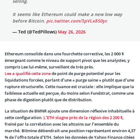
selling.
It seems like Ethereum could make a new low way
before Bitcoin.
pic.twitter.com/3pVLx8S0yc
— Ted (@TedPillows)
May 26, 2026
Ethereum consolide dans une fourchette corrective, les 2 000 $
émergeant comme le niveau de support pivot que les analystes, y
compris Lee lui-même, surveillent de très près.
Lee a qualifié cette zone
de point de purge potentiel pour les
liquidations forcées, parlant d’une « purge saine » plutôt que d’une
rupture structurelle. Cette nuance est cruciale : elle implique que la
faiblesse actuelle est perçue, du moins selon Fundstrat, comme une
phase de digestion plutôt que de distribution.
La situation de BMNR ajoute une dimension réflexive inhabituelle à
cette configuration.
L’ETH stagne près de la région des 2 200 $
,
freiné par la corrélation avec les altcoins sur l’ensemble du
marché. Bitmine détiendrait une position représentant environ 4,37
% de l’offre totale d’ETH. Selon les données de Yahoo Finance citées