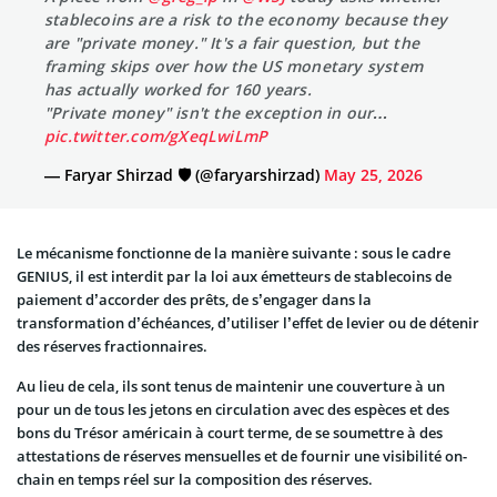
stablecoins are a risk to the economy because they
are "private money." It's a fair question, but the
framing skips over how the US monetary system
has actually worked for 160 years.
"Private money" isn't the exception in our…
pic.twitter.com/gXeqLwiLmP
— Faryar Shirzad 🛡️ (@faryarshirzad)
May 25, 2026
Le mécanisme fonctionne de la manière suivante : sous le cadre
GENIUS, il est interdit par la loi aux émetteurs de stablecoins de
paiement d’accorder des prêts, de s’engager dans la
transformation d’échéances, d’utiliser l’effet de levier ou de détenir
des réserves fractionnaires.
Au lieu de cela, ils sont tenus de maintenir une couverture à un
pour un de tous les jetons en circulation avec des espèces et des
bons du Trésor américain à court terme, de se soumettre à des
attestations de réserves mensuelles et de fournir une visibilité on-
chain en temps réel sur la composition des réserves.