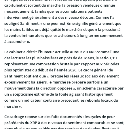
capitulent et sortent du marché, la pression vendeuse diminue
mécaniquement, tandis que les accumulateurs patients
interviennent généralement à des niveaux décotés. Comme l’a
souligné Santiment, « une peur extrême signifie généralement que
les mains faibles ont déjà quitté le marché » et que « la pression à
la vente diminue alors que les acheteurs à long terme commencent
à accumuler ».
Le cabinet a décrit l’humeur actuelle autour du XRP comme l’une
des lectures les plus baissières en près de deux ans, le ratio 1,1:1
représentant une compression brutale par rapport aux périodes
plus optimistes du début de l’année 2026. Le cadre général de
Santiment soutient que « lorsque les réseaux sociaux deviennent
excessivement baissiers, le marché se prépare parfois à un
mouvement dans la direction opposée », un schéma caractérisé par
un « scepticisme extrême de la foule agissant historiquement
comme un indicateur contraire précédant les rebonds locaux du
marché ».
Ce cadrage repose sur des faits documentés : les cycles de peur
précédents du XRP à des niveaux de sentiment comparables se sont,
dans plusieurs cas, soldés par des reprises de prix significatives à