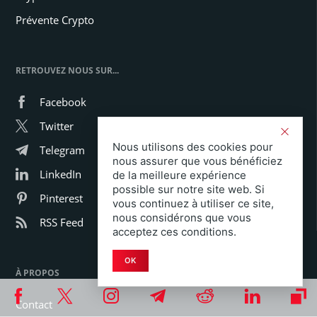
Prévente Crypto
RETROUVEZ NOUS SUR...
Facebook
Twitter
Nous utilisons des cookies pour
Telegram
nous assurer que vous bénéficiez
LinkedIn
de la meilleure expérience
possible sur notre site web. Si
Pinterest
vous continuez à utiliser ce site,
nous considérons que vous
RSS Feed
acceptez ces conditions.
OK
À PROPOS
Contact