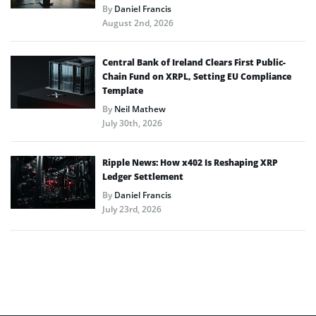
By
Daniel Francis
August 2nd, 2026
Central Bank of Ireland Clears First Public-
Chain Fund on XRPL, Setting EU Compliance
Template
By
Neil Mathew
July 30th, 2026
Ripple News: How x402 Is Reshaping XRP
Ledger Settlement
By
Daniel Francis
July 23rd, 2026