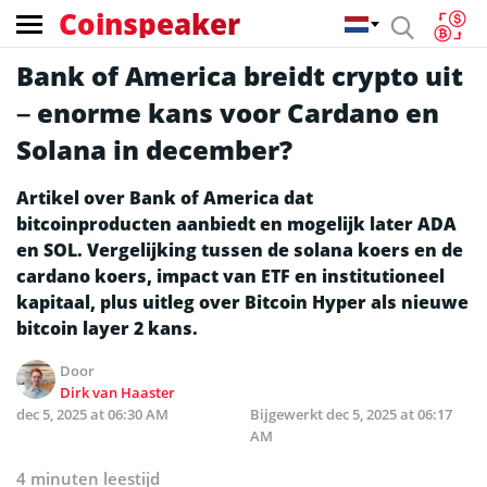
Coinspeaker
Bank of America breidt crypto uit
– enorme kans voor Cardano en
Solana in december?
Artikel over Bank of America dat
bitcoinproducten aanbiedt en mogelijk later ADA
en SOL. Vergelijking tussen de solana koers en de
cardano koers, impact van ETF en institutioneel
kapitaal, plus uitleg over Bitcoin Hyper als nieuwe
bitcoin layer 2 kans.
Door
Dirk van Haaster
dec 5, 2025 at 06:30 AM
Bijgewerkt
dec 5, 2025 at 06:17
AM
4 minuten leestijd