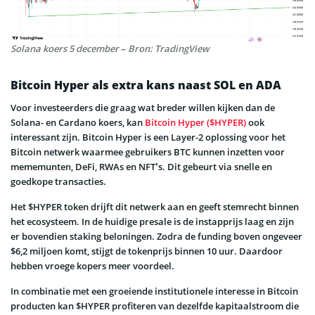
Solana koers 5 december – Bron: TradingView
Bitcoin Hyper als extra kans naast SOL en ADA
Voor investeerders die graag wat breder willen kijken dan de
Solana- en Cardano koers, kan
Bitcoin Hyper ($HYPER)
ook
interessant zijn. Bitcoin Hyper is een Layer-2 oplossing voor het
Bitcoin netwerk waarmee gebruikers BTC kunnen inzetten voor
mememunten, DeFi, RWAs en NFT’s. Dit gebeurt via snelle en
goedkope transacties.
Het $HYPER token drijft dit netwerk aan en geeft stemrecht binnen
het ecosysteem. In de huidige presale is de instapprijs laag en zijn
er bovendien staking beloningen. Zodra de funding boven ongeveer
$6,2 miljoen komt, stijgt de tokenprijs binnen 10 uur. Daardoor
hebben vroege kopers meer voordeel.
In combinatie met een groeiende institutionele interesse in Bitcoin
producten kan $HYPER profiteren van dezelfde kapitaalstroom die