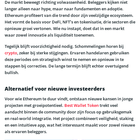
De markt beweegt richting volwassenheid. Beleggers kijken niet
langer alleen naar hype, maar naar fundamenten en adoptie.
Ethereum profiteert van die trend door zijn veelzijdige ecosysteem.
Het vormt de basis voor DeFi, NFT’s en tokenisatie, drie sectoren die
opnieuw groei vertonen. Wie nu instapt, doet dat in een markt
waar zowel innovatie als liquiditeit toenemen.
Tegelijk blijft voorzichtigheid nodig. Schommelingen horen bij
crypto
, zeker bij sterke stijgingen. Ervaren handelaren gebruiken
deze periodes om strategisch winst te nemen en opnieuw in te
stappen bij correcties. De lange termijn blijft echter overtuigend
bullish.
Alternatief voor nieuwe investeerders
Voor wie Ethereum te duur vindt, ontstaan nieuwe kansen in jonge
projecten met groeipotentieel.
Best Wallet Token
trekt veel
aandacht binnen de community door zijn focus op gebruiksgemak
en real-world integratie. Het project combineert veiligheid, staking
en een intuïtieve app, wat het interessant maakt voor zowel nieuwe
als ervaren beleggers.