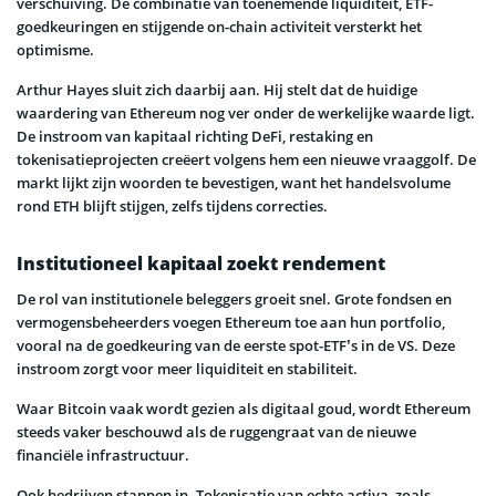
verschuiving. De combinatie van toenemende liquiditeit, ETF-
goedkeuringen en stijgende on-chain activiteit versterkt het
optimisme.
Arthur Hayes sluit zich daarbij aan. Hij stelt dat de huidige
waardering van Ethereum nog ver onder de werkelijke waarde ligt.
De instroom van kapitaal richting DeFi, restaking en
tokenisatieprojecten creëert volgens hem een nieuwe vraaggolf. De
markt lijkt zijn woorden te bevestigen, want het handelsvolume
rond ETH blijft stijgen, zelfs tijdens correcties.
Institutioneel kapitaal zoekt rendement
De rol van institutionele beleggers groeit snel. Grote fondsen en
vermogensbeheerders voegen Ethereum toe aan hun portfolio,
vooral na de goedkeuring van de eerste spot-ETF’s in de VS. Deze
instroom zorgt voor meer liquiditeit en stabiliteit.
Waar Bitcoin vaak wordt gezien als digitaal goud, wordt Ethereum
steeds vaker beschouwd als de ruggengraat van de nieuwe
financiële infrastructuur.
Ook bedrijven stappen in. Tokenisatie van echte activa, zoals