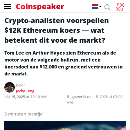
Coinspeaker
Crypto-analisten voorspellen
$12K Ethereum koers — wat
betekent dit voor de markt?
Tom Lee en Arthur Hayes zien Ethereum als de
motor van de volgende bullrun, met een
koersdoel van $12.000 en groeiend vertrouwen in
de markt.
Door
Jecky Teng
okt 15, 2025 at 10:10 AM
Bijgewerkt
okt 15, 2025 at 03:08
AM
3 minuten leestijd