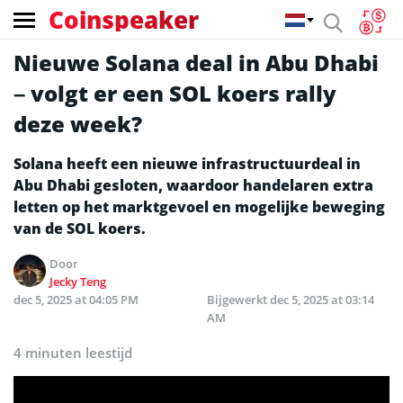
Coinspeaker
Nieuwe Solana deal in Abu Dhabi
– volgt er een SOL koers rally
deze week?
Solana heeft een nieuwe infrastructuurdeal in
Abu Dhabi gesloten, waardoor handelaren extra
letten op het marktgevoel en mogelijke beweging
van de SOL koers.
Door
Jecky Teng
dec 5, 2025 at 04:05 PM
Bijgewerkt
dec 5, 2025 at 03:14
AM
4 minuten leestijd