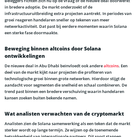
Beleggers richten zich nu op de vraag of de nieuwe deal doorwerkt
in bredere adoptie. De markt onderzoekt of de
infrastructuuruitbreiding extra projecten aantrekt. In periodes van
groei reageren handelaren sneller op tekenen van meer
netwerkactiviteit. Dat past bij eerdere momenten waarin Solana
een sterke fase doormaakte.
Beweging binnen altcoins door Solana
ontwikkelingen
De nieuwe deal in Abu Dhabi beïnvloedt ook andere
altcoins
. Een
deel van de markt kijkt naar projecten die profiteren van
technologische groei binnen grote netwerken. Hierdoor stijgt de
aandacht voor segmenten die snelheid en schaal combineren. De
trend past binnen een bredere verschuiving waarin handelaren
kansen zoeken buiten bekende namen.
Wat analisten verwachten van de cryptomarkt
Analisten zien de Solana samenwerking als een teken dat de markt
sterker wordt op lange termijn. Ze wijzen op de toenemende
betrokkenheid van internationale partners. Dit soort stappen