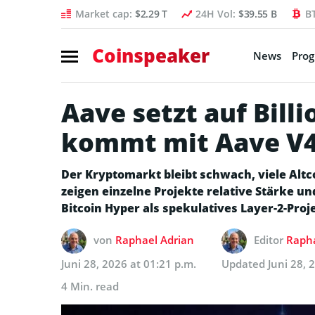
Market cap:
$2.29 T
24H Vol:
$39.55 B
B
Coinspeaker
News
Pro
Aave setzt auf Bill
kommt mit Aave V
Der Kryptomarkt bleibt schwach, viele Al
zeigen einzelne Projekte relative Stärke u
Bitcoin Hyper als spekulatives Layer-2-Proj
von
Raphael Adrian
Editor
Rapha
Juni 28, 2026 at 01:21 p.m.
Updated
Juni 28, 
4 Min. read