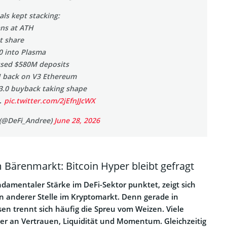
ls kept stacking:
ns at ATH
t share
 into Plasma
sed $580M deposits
back on V3 Ethereum
.0 buyback taking shape
…
pic.twitter.com/2jEfnJJcWX
 (@DeFi_Andree)
June 28, 2026
m Bärenmarkt: Bitcoin Hyper bleibt gefragt
amentaler Stärke im DeFi-Sektor punktet, zeigt sich
an anderer Stelle im Kryptomarkt. Denn gerade in
n trennt sich häufig die Spreu vom Weizen. Viele
iter an Vertrauen, Liquidität und Momentum. Gleichzeitig