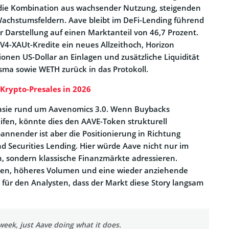
t die Kombination aus wachsender Nutzung, steigenden
achstumsfeldern. Aave bleibt im DeFi-Lending führend
 Darstellung auf einen Marktanteil von 46,7 Prozent.
 V4-XAUt-Kredite ein neues Allzeithoch, Horizon
ionen US-Dollar an Einlagen und zusätzliche Liquidität
asma sowie WETH zurück in das Protokoll.
 Krypto-Presales in 2026
asie rund um Aavenomics 3.0. Wenn Buybacks
eifen, könnte dies den AAVE-Token strukturell
annender ist aber die Positionierung in Richtung
nd Securities Lending. Hier würde Aave nicht nur im
, sondern klassische Finanzmärkte adressieren.
len, höheres Volumen und eine wieder anziehende
für den Analysten, dass der Markt diese Story langsam
eek, just Aave doing what it does.