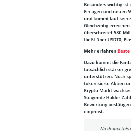
Besonders wichtig is
Einlagen und neuen W
und kommt laut seiner
Gleichzeitig erreichen
überschreitet 580 Mill
fließt über USDT0, Pl
Mehr erfahren:
Beste
Dazu kommt die Fant
tatsächlich stärker gr
unterstützen. Noch sp
tokenisierte Aktien u
Krypto-Markt wachsen
Steigende Holder-Zah
Bewertung bestätigen 
einpreist.
No drama this w