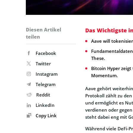
Diesen Artikel
Das Wichtigste i
teilen
Aave will tokenisie
Fundamentaldaten, 
Facebook
These.
Twitter
Bitcoin Hyper zeig
Instagram
Momentum.
Telegram
Aave gehört weiterhi
Reddit
Protokoll zählt zu de
und ermöglicht es Nutz
LinkedIn
verdienen oder gegen
Copy Link
steht dabei eng mit G
Während viele DeFi-P