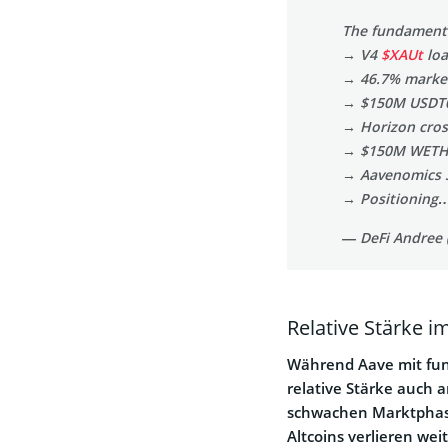
The fundamenta
→ V4
$XAUt
loa
→ 46.7% marke
→ $150M USDT0
→ Horizon cros
→ $150M WETH 
→ Aavenomics 3
→ Positioning
— DeFi Andree
Relative Stärke i
Während Aave mit fund
relative Stärke auch 
schwachen Marktphase
Altcoins verlieren we