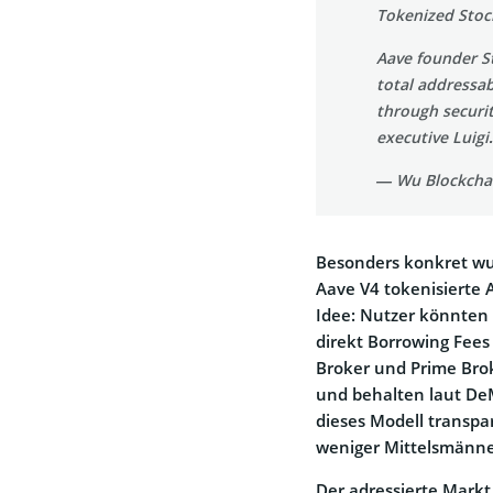
Tokenized Stoc
Aave founder St
total addressab
through securit
executive Luig
— Wu Blockcha
Besonders konkret wu
Aave V4 tokenisierte A
Idee: Nutzer könnten 
direkt Borrowing Fees 
Broker und Prime Bro
und behalten laut DeM
dieses Modell transpa
weniger Mittelsmänne
Der adressierte Markt