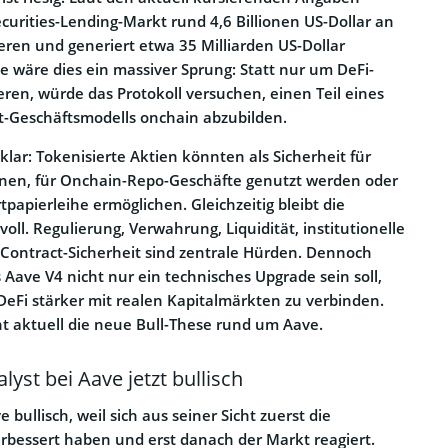
curities-Lending-Markt rund 4,6 Billionen US-Dollar an
ren und generiert etwa 35 Milliarden US-Dollar
e wäre dies ein massiver Sprung: Statt nur um DeFi-
eren, würde das Protokoll versuchen, einen Teil eines
et-Geschäftsmodells onchain abzubilden.
 klar: Tokenisierte Aktien könnten als Sicherheit für
enen, für Onchain-Repo-Geschäfte genutzt werden oder
tpapierleihe ermöglichen. Gleichzeitig bleibt die
ll. Regulierung, Verwahrung, Liquidität, institutionelle
Contract-Sicherheit sind zentrale Hürden. Dennoch
s Aave V4 nicht nur ein technisches Upgrade sein soll,
DeFi stärker mit realen Kapitalmärkten zu verbinden.
t aktuell die neue Bull-These rund um Aave.
lyst bei Aave jetzt bullisch
e bullisch, weil sich aus seiner Sicht zuerst die
bessert haben und erst danach der Markt reagiert.