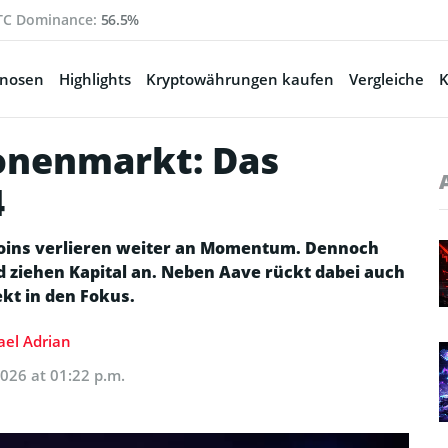
TC Dominance:
56.5%
gnosen
Highlights
Kryptowährungen kaufen
Vergleiche
K
ionenmarkt: Das
4
tcoins verlieren weiter an Momentum. Dennoch
nd ziehen Kapital an. Neben Aave rückt dabei auch
ekt in den Fokus.
el Adrian
2026 at 01:22 p.m.