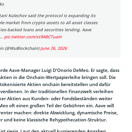
ks
ani Kulechov said the protocol is expanding its
le market from crypto assets to all asset classes
ies-backed loans and securities lending. Aave
i…
pic.twitter.com/xt9A8CTuam
in (@WuBlockchain)
June 26, 2026
rde Aave-Manager Luigi D’Onorio DeMeo. Er sagte, dass
ktien in die Onchain-Wertpapierleihe bringen soll. Die
tokenisierte Aktien onchain bereitstellen und dafür
verdienen. In der traditionellen Finanzwelt verleihen
ker Aktien aus Kunden- oder Fondsbeständen weiter
eo oft einen großen Teil der Gebühren ein. Aave will
renter machen: direkte Abwicklung, dynamische Preise,
r und keine klassische Rehypothecation-Struktur.
 ist riesig. Laut den aktuell kursierenden Angaben