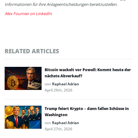
Informationen für ihre Anlageentscheidungen bereitzustellen.
Alex Fournier on LinkedIn
RELATED ARTICLES
Bitcoin wackelt vor Powell: Kommt heute der
nächste Abverkauf?
von
Raphael Adrian
April 29th, 2026
Trump feiert Krypto – dann fallen Schüsse in
Washington
von
Raphael Adrian
April 27th, 2026