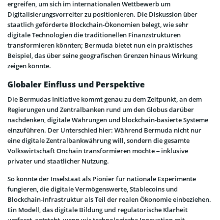
ergreifen, um sich im internationalen Wettbewerb um
Digitalisierungsvorreiter zu positionieren. Die Diskussion über
staatlich geförderte Blockchain-Ökonomien belegt, wie sehr
digitale Technologien die traditionellen Finanzstrukturen
transformieren könnten; Bermuda bietet nun ein praktisches
Beispiel, das über seine geografischen Grenzen hinaus Wirkung
zeigen könnte.
Globaler Einfluss und Perspektive
Die Bermudas Initiative kommt genau zu dem Zeitpunkt, an dem
Regierungen und Zentralbanken rund um den Globus darüber
nachdenken, digitale Währungen und blockchain-basierte Systeme
einzuführen. Der Unterschied hier: Während Bermuda nicht nur
eine digitale Zentralbankwährung will, sondern die gesamte
Volkswirtschaft Onchain transformieren möchte – inklusive
privater und staatlicher Nutzung.
So könnte der Inselstaat als Pionier für nationale Experimente
fungieren, die digitale Vermögenswerte, Stablecoins und
Blockchain-Infrastruktur als Teil der realen Ökonomie einbeziehen.
Ein Modell, das digitale Bildung und regulatorische Klarheit
umfasst, entsteht, wenn wir technologische Innovation mit