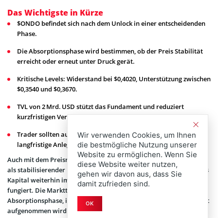
Das Wichtigste in Kürze
$ONDO befindet sich nach dem Unlock in einer entscheidenden
Phase.
Die Absorptionsphase wird bestimmen, ob der Preis Stabilität
erreicht oder erneut unter Druck gerät.
Kritische Levels: Widerstand bei $0,4020, Unterstützung zwischen
$0,3540 und $0,3670.
TVL von 2 Mrd. USD stützt das Fundament und reduziert
kurzfristigen Verkaufsdruck.
Trader sollten auf Volatilität vorbereitet sein, während
Wir verwenden Cookies, um Ihnen
die bestmögliche Nutzung unserer
langfristige Anleger die Konsolidierung abwarten könnten.
Website zu ermöglichen. Wenn Sie
Auch mit dem Preisrückgang fungiert das $2-Milliarden-TVL-Milieu
diese Website weiter nutzen,
als stabilisierender Faktor. Ein hoher Total Value Locked zeigt, dass
gehen wir davon aus, dass Sie
Kapital weiterhin im System gebunden ist und als Unterstützung
damit zufrieden sind.
fungiert. Die Marktteilnehmer sind jetzt in einer sogenannten
Absorptionsphase, in der das neu freigegebene Angebot vom Markt
OK
aufgenommen wird und ein neues Gleichgewicht entstehen muss.