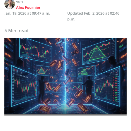
von
Alex Fournier
Jan. 19, 2026 at 09:47 a.m.
Updated
Feb. 2, 2026 at 02:46
p.m.
5 Min. read