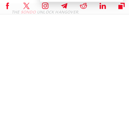
THE
$ONDO
UNLOCK HANGOVER.
The "Big One" has landed.
$ONDO
unlocked 1.94B
tokens yesterday, and the market is feeling the
weight.
Price has dipped to $0.37, down ~9% in the last 24
hours as institutional distributions hit the order
books.
The $2B TVL milestone is the only…
pic.twitter.com/UlWwoMKPb6
— Altcoin Buzz (@Altcoinbuzzio)
January 19, 2026
Technische Analyse beachten!
Dreiecksformationen und entscheidende Punkte
der Entscheidung